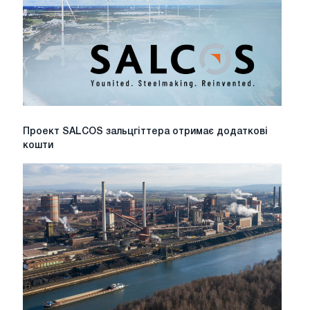
"
на
тлі
економічних
і
нормативних
труднощів
Проект
Проект SALCOS зальцгіттера отримає додаткові
SALCOS
кошти
зальцгіттера
отримає
додаткові
кошти