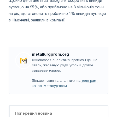
Щойно це станеться, Salzgitter скоротить викиди
вуглецю на 95%, або приблизно на 8 мільйонів тонн
на рік, що становить приблизно 1% викидів вуглецю
в Німеччині, заявили в компанії.
metallurgprom.org
Финансовая аналитика, прогнозы цен на
сталь, железную руду, уголь и другие
сырьевые товары.
Більше новин та аналітики на
телеграм-
каналі Металургпром
.
Навігація
Попередня новина