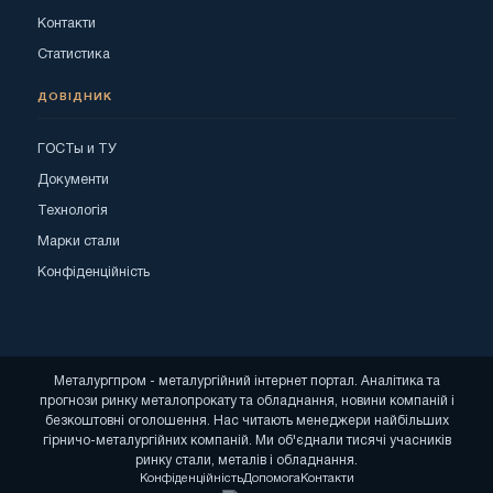
Контакти
Статистика
ДОВІДНИК
ГОСТы и ТУ
Документи
Технологія
Марки стали
Конфіденційність
Металургпром - металургійний інтернет портал. Аналітика та
прогнози ринку металопрокату та обладнання, новини компаній і
безкоштовні оголошення. Нас читають менеджери найбільших
гірничо-металургійних компаній. Ми об'єднали тисячі учасників
ринку стали, металів і обладнання.
Конфіденційність
Допомога
Контакти