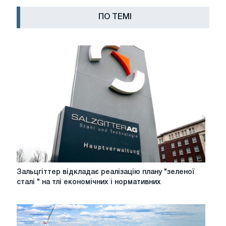
ПО ТЕМІ
Зальцгіттер
Зальцгіттер відкладає реалізацію плану "зеленої
відкладає
сталі " на тлі економічних і нормативних
реалізацію
плану
"зеленої
сталі