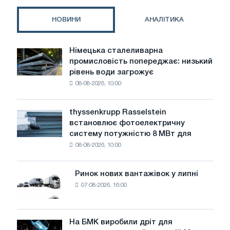
умови
в
НОВИНИ
АНАЛІТИКА
2025
році
Німецька сталеливарна
Німецька
промисловість попереджає: низький
сталеливарна
рівень води загрожує
промисловість
08-08-2026, 10:00
попереджає:
низький
рівень
thyssenkrupp Rasselstein
thyssenkrupp
води
встановлює фотоелектричну
Rasselstein
загрожує
систему потужністю 8 МВт для
встановлює
безпеці
08-08-2026, 10:00
фотоелектричну
поставок
систему
потужністю
Ринок нових вантажівок у липні
Ринок
8
07-08-2026, 16:00
нових
МВт
вантажівок
для
у
досягнення
липні
На БМК виробили дріт для
цілей
На