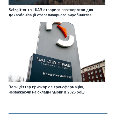
Salzgitter
Salzgitter та LKAB створили партнерство для
та
декарбонізації сталеливарного виробництва
LKAB
створили
партнерство
для
декарбонізації
сталеливарного
виробництва
Зальцгіттер
Зальцгіттер прискорює трансформацію,
прискорює
незважаючи на складні умови в 2025 році
трансформацію,
незважаючи
на
складні