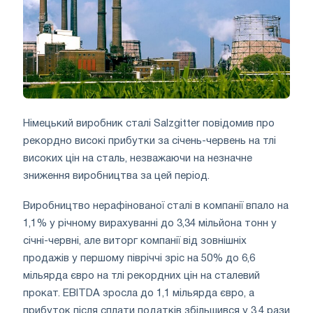
Німецький виробник сталі Salzgitter повідомив про
рекордно високі прибутки за січень-червень на тлі
високих цін на сталь, незважаючи на незначне
зниження виробництва за цей період.
Виробництво нерафінованої сталі в компанії впало на
1,1% у річному вирахуванні до 3,34 мільйона тонн у
січні-червні, але виторг компанії від зовнішніх
продажів у першому півріччі зріс на 50% до 6,6
мільярда євро на тлі рекордних цін на сталевий
прокат. EBITDA зросла до 1,1 мільярда євро, а
прибуток після сплати податків збільшився у 3,4 рази