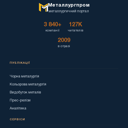
Металлургпром
металлургичний портал
3 840+
127K
компанії
читателів
2009
в отразі
ПУБЛІКАЦІЇ
Чорна металургія
Кольорова металургія
Видобуток металів
Прес-релізи
Аналітика
СЕРВІСИ