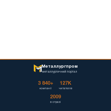
Металлургпром
металлургичний портал
3 840+
127K
компанії
читателів
2009
в отразі