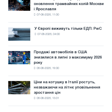
оновлення трамвайних колій Москви
БМК
і Ярославля
виробили
07-08-2026, 11:00
дріт
для
оновлення
У Європі виживуть тільки ЕДП: PwC
У
трамвайних
07-08-2026, 04:00
Європі
колій
виживуть
Москви
тільки
і
ЕДП:
Продажі автомобілів в США
Ярославля
Продажі
PwC
знизилися в липні з максимуму 2026
автомобілів
року
в
06-08-2026, 19:00
США
знизилися
в
Ціни на котушку в Італії ростуть,
Ціни
липні
незважаючи на літнє уповільнення
на
з
зростання цін
котушку
максимуму
06-08-2026, 13:01
в
2026
Італії
року
ростуть,