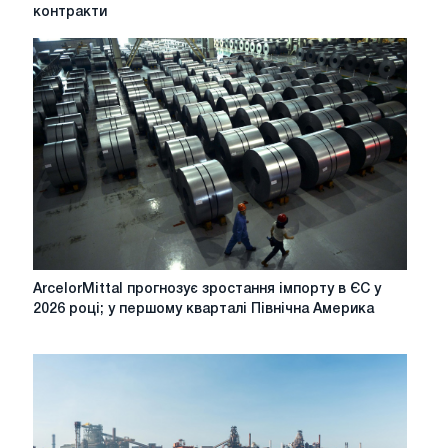
сталі
контракти
HRC
сповільнюється
напередодні
вихідних
наприкінці
року;
деякі
контракти
на
перше
півріччя
2026
року
ArcelorMittal
ArcelorMittal прогнозує зростання імпорту в ЄС у
були
прогнозує
2026 році; у першому кварталі Північна Америка
укладені
зростання
імпорту
в
ЄС
у
2026