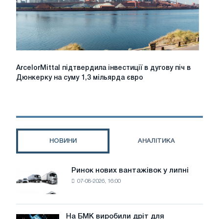
році;
у
першому
кварталі
Північна
Америка
збільшить
ArcelorMittal
ArcelorMittal підтвердила інвестиції в дугову піч в
поставки
підтвердила
Дюнкерку на суму 1,3 мільярда євро
за
інвестиції
вищими
в
цінами
дугову
піч
в
Дюнкерку
НОВИНИ
АНАЛІТИКА
на
суму
1,3
Ринок нових вантажівок у липні
Ринок
мільярда
07-08-2026, 16:00
нових
євро
вантажівок
у
липні
На БМК виробили дріт для
На