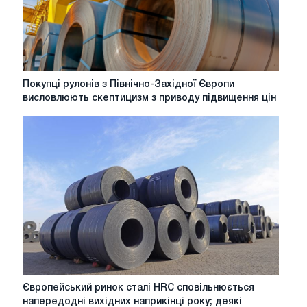
Покупці
Покупці рулонів з Північно-Західної Європи
рулонів
висловлюють скептицизм з приводу підвищення цін
з
Північно-
Західної
Європи
висловлюють
скептицизм
з
приводу
підвищення
цін
Європейський
Європейський ринок сталі HRC сповільнюється
ринок
напередодні вихідних наприкінці року; деякі