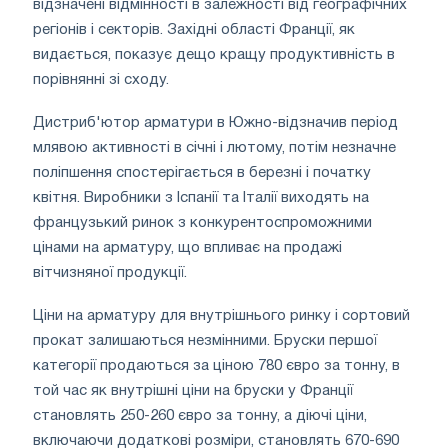
відзначені відмінності в залежності від географічних
регіонів і секторів. Західні області Франції, як
видається, показує дещо кращу продуктивність в
порівнянні зі сходу.
Дистриб'ютор арматури в Южно-відзначив період
млявою активності в січні і лютому, потім незначне
поліпшення спостерігається в березні і початку
квітня. Виробники з Іспанії та Італії виходять на
французький ринок з конкурентоспроможними
цінами на арматуру, що впливає на продажі
вітчизняної продукції.
Ціни на арматуру для внутрішнього ринку і сортовий
прокат залишаються незмінними. Бруски першої
категорії продаються за ціною 780 євро за тонну, в
той час як внутрішні ціни на бруски у Франції
становлять 250-260 євро за тонну, а діючі ціни,
включаючи додаткові розміри, становлять 670-690