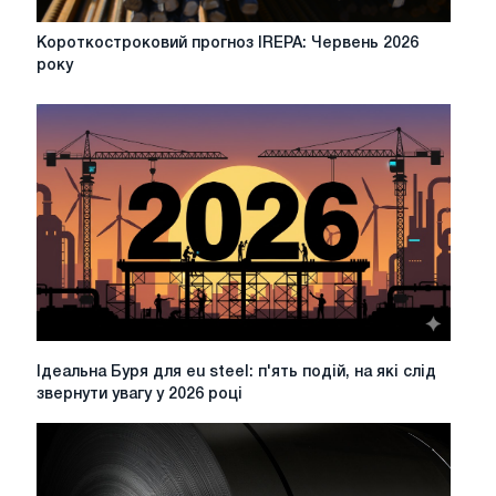
Короткостроковий
Короткостроковий прогноз IREPA: Червень 2026
прогноз
року
IREPA:
Червень
2026
року
Ідеальна
Ідеальна Буря для eu steel: п'ять подій, на які слід
Буря
звернути увагу у 2026 році
для
eu
steel:
п'ять