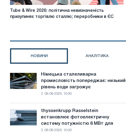
Tube
Tube & Wire 2026: політична невизначеність
&
призупиняє торгівлю сталлю; переробники в ЄС
Wire
2026:
політична
невизначеність
призупиняє
торгівлю
НОВИНИ
АНАЛІТИКА
сталлю;
переробники
в
Німецька сталеливарна
Німецька
ЄС
промисловість попереджає: низький
сталеливарна
б'ють
рівень води загрожує
промисловість
на
08-08-2026, 10:00
попереджає:
сполох;
низький
підвищення
рівень
цін
thyssenkrupp Rasselstein
thyssenkrupp
води
зустрічає
встановлює фотоелектричну
Rasselstein
загрожує
опір
систему потужністю 8 МВт для
встановлює
безпеці
покупців
08-08-2026, 10:00
фотоелектричну
поставок