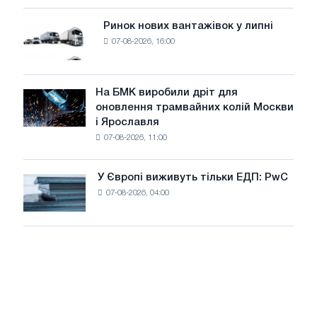
систему
потужністю
Ринок нових вантажівок у липні
Ринок
8
07-08-2026, 16:00
нових
МВт
вантажівок
для
у
досягнення
липні
На БМК виробили дріт для
цілей
На
оновлення трамвайних колій Москви
декарбонізації
БМК
і Ярославля
виробили
07-08-2026, 11:00
дріт
для
оновлення
У Європі виживуть тільки ЕДП: PwC
У
трамвайних
07-08-2026, 04:00
Європі
колій
виживуть
Москви
тільки
і
ЕДП:
Ярославля
PwC