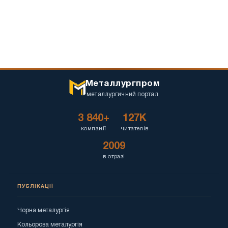
Металлургпром
металлургичний портал
3 840+
127K
компанії
читателів
2009
в отразі
ПУБЛІКАЦІЇ
Чорна металургія
Кольорова металургія