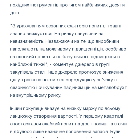
похідних інструментів протягом найближчих десяти
днів.
"З урахуванням сезонних факторів попит в травні
значно знижується. На ринку панує значна
невизначеність. Незважаючи на те, що виробники
наполягають на можливому підвищенні цін, особливо
на плоский прокат, я не бачу ніякого підвищення в
найближчі тижні", - коментує джерело в групі
закупівель сталі. Інше джерело прогнозує зниження
цін у травні на всю металопродукцію у зв'язку з
сезонністю і очікуваним падінням цін на металобрухт
на внутрішньому ринку.
Інший покупець вказує на низьку маржу по всьому
ланцюжку створення вартості. У першому кварталі
спостерігався слабкий попит на довгі позиції, а в січні
відбулося лише незначне поповнення запасів. Були