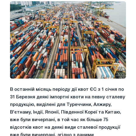
В останній місяць періоду дії квот ЄС з 1 січня по
31 Березня деякі імпортні квоти на певну сталеву
продукцію, виділені для Туреччини, Алжиру,
В'єтнаму, Індії, Японії, Південної Кореї та Китаю,
вже були вичерпані, в той час як більше 75
відсотків квот на деякі види сталевої продукції
вже були вичерпані. згідно з даними