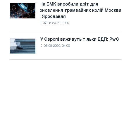
липні
На БМК виробили дріт для
цілей
На
оновлення трамвайних колій Москви
декарбонізації
БМК
і Ярославля
виробили
07-08-2026, 11:00
дріт
для
оновлення
У Європі виживуть тільки ЕДП: PwC
У
трамвайних
07-08-2026, 04:00
Європі
колій
виживуть
Москви
тільки
і
ЕДП:
Ярославля
PwC