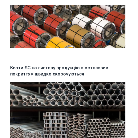
Квоти
Квоти ЄС на листову продукцію з металевим
ЄС
покриттям швидко скорочуються
на
листову
продукцію
з
металевим
покриттям
швидко
скорочуються