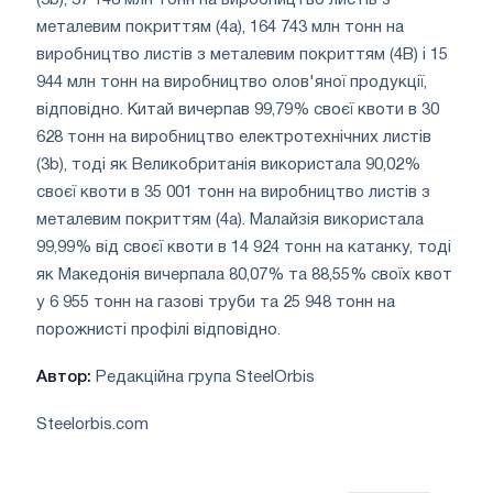
металевим покриттям (4a), 164 743 млн тонн на
виробництво листів з металевим покриттям (4B) і 15
944 млн тонн на виробництво олов'яної продукції,
відповідно. Китай вичерпав 99,79% своєї квоти в 30
628 тонн на виробництво електротехнічних листів
(3b), тоді як Великобританія використала 90,02%
своєї квоти в 35 001 тонн на виробництво листів з
металевим покриттям (4a). Малайзія використала
99,99% від своєї квоти в 14 924 тонн на катанку, тоді
як Македонія вичерпала 80,07% та 88,55% своїх квот
у 6 955 тонн на газові труби та 25 948 тонн на
порожнисті профілі відповідно.
Автор:
Редакційна група SteelOrbis
Steelorbis.com