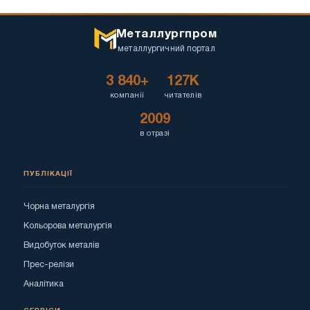
Металлургпром
металлургичний портал
3 840+
127K
компанії
читателів
2009
в отразі
ПУБЛІКАЦІЇ
Чорна металургія
Кольорова металургія
Видобуток металів
Прес-релізи
Аналітика