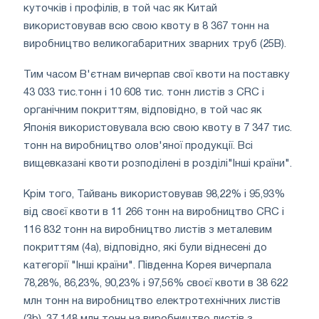
куточків і профілів, в той час як Китай
використовував всю свою квоту в 8 367 тонн на
виробництво великогабаритних зварних труб (25B).
Тим часом В'єтнам вичерпав свої квоти на поставку
43 033 тис.тонн і 10 608 тис. тонн листів з CRC і
органічним покриттям, відповідно, в той час як
Японія використовувала всю свою квоту в 7 347 тис.
тонн на виробництво олов'яної продукції. Всі
вищевказані квоти розподілені в розділі"Інші країни".
Крім того, Тайвань використовував 98,22% і 95,93%
від своєї квоти в 11 266 тонн на виробництво CRC і
116 832 тонн на виробництво листів з металевим
покриттям (4a), відповідно, які були віднесені до
категорії "Інші країни". Південна Корея вичерпала
78,28%, 86,23%, 90,23% і 97,56% своєї квоти в 38 622
млн тонн на виробництво електротехнічних листів
(3b), 37 148 млн тонн на виробництво листів з