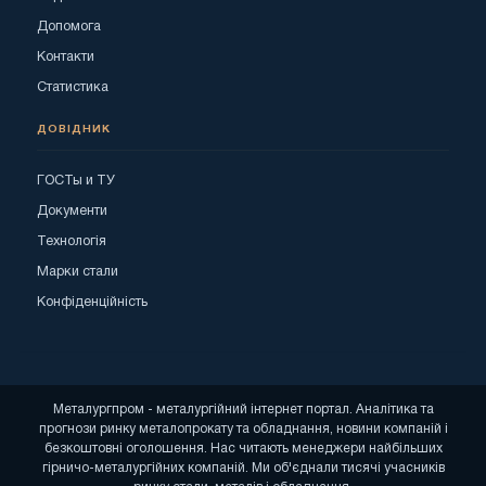
Допомога
Контакти
Статистика
ДОВІДНИК
ГОСТы и ТУ
Документи
Технологія
Марки стали
Конфіденційність
Металургпром - металургійний інтернет портал. Аналітика та
прогнози ринку металопрокату та обладнання, новини компаній і
безкоштовні оголошення. Нас читають менеджери найбільших
гірничо-металургійних компаній. Ми об'єднали тисячі учасників