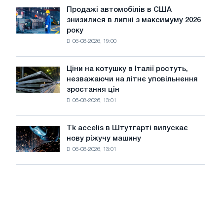
і
ЕДП:
Продажі автомобілів в США
Ярославля
Продажі
PwC
знизилися в липні з максимуму 2026
автомобілів
року
в
06-08-2026, 19:00
США
знизилися
в
Ціни на котушку в Італії ростуть,
Ціни
липні
незважаючи на літнє уповільнення
на
з
зростання цін
котушку
максимуму
06-08-2026, 13:01
в
2026
Італії
року
ростуть,
Tk accelis в Штутгарті випускає
Tk
незважаючи
нову ріжучу машину
accelis
на
06-08-2026, 13:01
в
літнє
Штутгарті
уповільнення
випускає
зростання
нову
цін
ріжучу
машину