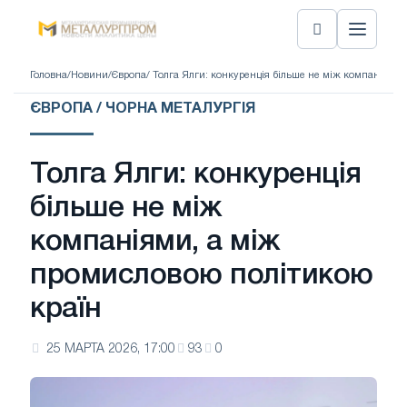
Головна
/
Новини
/
Європа
/ Толга Ялги: конкуренція більше не між компаніями
ЄВРОПА / ЧОРНА МЕТАЛУРГІЯ
Толга Ялги: конкуренція
більше не між
компаніями, а між
промисловою політикою
країн
25 МАРТА 2026, 17:00
93
0