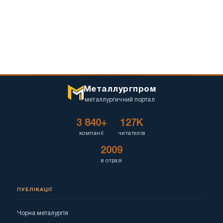
Металлургпром
металлургичний портал
3 840+
127K
компанії
читателів
2009
в отразі
ПУБЛІКАЦІЇ
Чорна металургія