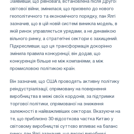
Заявивши, що рівновага, встановлена після Другої
світової війни, змінилася, що призвело до нового
геополітичного та економічного порядку, пан Ялгі
зазначив, що в цій новій системі виникла модель, в
якій ринок управляється урядами, а не динамікою
вільного ринку, а стратегічні сектори є захищений.
Підкресливши, що ця трансформація докорінно
змінила правила конкуренції, він додав, що
конкуренція більше не між компаніями, а між
промисловою політикою країн.
Він зазначив, що США проводять активну політику
реіндустріалізації, спрямовану на повернення
виробництва в межі своїх кордонів, за підтримки
торгової політики, спрямованої на зниження
залежності в найважливіших секторах. Вказуючи на
те, що приблизно 30-відсоткова частка Китаю у
світовому виробництві суттєво впливає на баланс
ринку, пан Ялгі зазначив, що високі виробничі