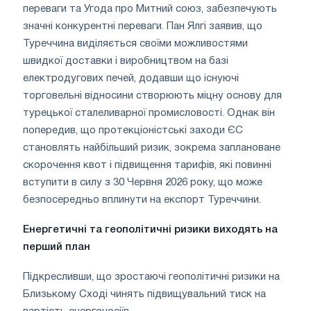
переваги та Угода про Митний союз, забезпечують
значні конкурентні переваги. Пан Ялгі заявив, що
Туреччина виділяється своїми можливостями
швидкої доставки і виробництвом на базі
електродугових печей, додавши що існуючі
торговельні відносини створюють міцну основу для
турецької сталеливарної промисловості. Однак він
попередив, що протекціоністські заходи ЄС
становлять найбільший ризик, зокрема заплановане
скорочення квот і підвищення тарифів, які повинні
вступити в силу з 30 Червня 2026 року, що може
безпосередньо вплинути на експорт Туреччини.
Енергетичні та геополітичні ризики виходять на
перший план
Підкресливши, що зростаючі геополітичні ризики на
Близькому Сході чинять підвищувальний тиск на