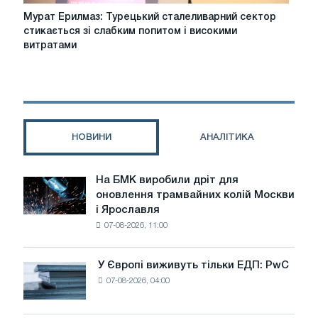
в
Мурат
Мурат Ерилмаз: Турецький сталеливарний сектор
Стамбулі
Ерилмаз:
стикається зі слабким попитом і високими
Турецький
витратами
сталеливарний
сектор
стикається
зі
слабким
попитом
НОВИНИ
АНАЛІТИКА
і
високими
витратами
На БМК виробили дріт для
На
оновлення трамвайних колій Москви
БМК
і Ярославля
виробили
07-08-2026, 11:00
дріт
для
оновлення
У Європі виживуть тільки ЕДП: PwC
У
трамвайних
07-08-2026, 04:00
Європі
колій
виживуть
Москви
тільки