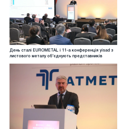
конкурентоспроможність
День
День сталі EUROMETAL і 11-а конференція yisad з
сталі
листового металу об'єднують представників
EUROMETAL
і
11-
а
конференція
yisad
з
листового
металу
об'єднують
представників
галузі