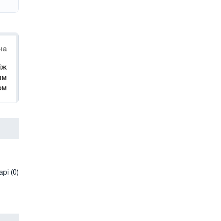
на
іж
им
ом
рі (0)