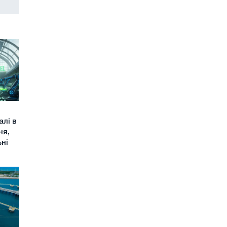
алі в
ня,
ьні