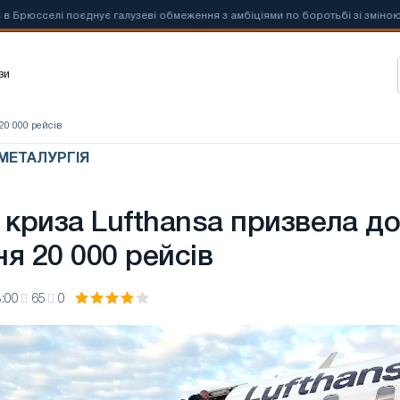
селі поєднує галузеві обмеження з амбіціями по боротьбі зі зміною кліма
зи
20 000 рейсів
 МЕТАЛУРГІЯ
 криза Lufthansa призвела д
я 20 000 рейсів
:00
65
0