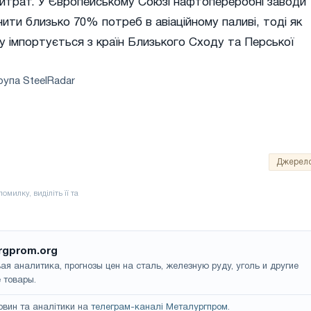
витрат. У Європейському Союзі нафтопереробні заводи
ти близько 70% потреб в авіаційному паливі, тоді як
 імпортується з країн Близького Сходу та Перської
рупа SteelRadar
Джерел
rgprom.org
ая аналитика, прогнозы цен на сталь, железную руду, уголь и другие
 товары.
овин та аналітики на
телеграм-каналі Металургпром
.