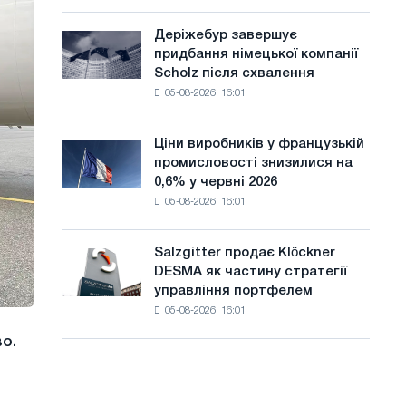
шаховий
а
павільйон
Деріжебур завершує
Деріжебур
й
для
придбання німецької компанії
завершує
Бєлгорода
т
Scholz після схвалення
придбання
05-08-2026, 16:01
німецької
у
компанії
Scholz
Ціни виробників у французькій
Ціни
після
промисловості знизилися на
виробників
схвалення
0,6% у червні 2026
у
Європейської
05-08-2026, 16:01
французькій
комісії
промисловості
знизилися
Salzgitter продає Klöckner
Salzgitter
на
DESMA як частину стратегії
продає
0,6%
управління портфелем
Klöckner
у
05-08-2026, 16:01
DESMA
червні
як
2026
о.
частину
року
стратегії
порівняно
управління
з