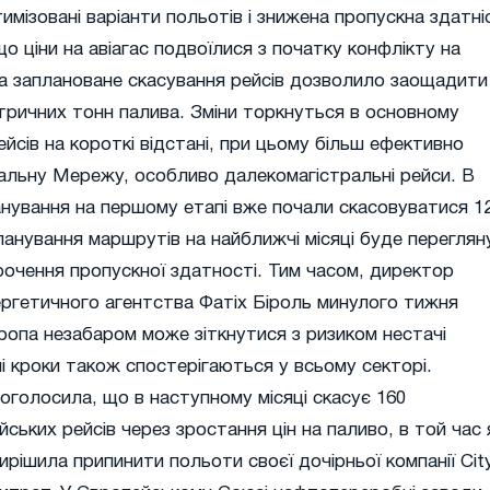
имізовані варіанти польотів і знижена пропускна здатні
що ціни на авіагас подвоїлися з початку конфлікту на
 а заплановане скасування рейсів дозволило заощадити
тричних тонн палива. Зміни торкнуться в основному
йсів на короткі відстані, при цьому більш ефективно
альну Мережу, особливо далекомагістральні рейси. В
нування на першому етапі вже почали скасовуватися 1
 планування маршрутів на найближчі місяці буде перегля
рочення пропускної здатності. Тим часом, директор
ргетичного агентства Фатіх Біроль минулого тижня
опа незабаром може зіткнутися з ризиком нестачі
ні кроки також спостерігаються у всьому секторі.
оголосила, що в наступному місяці скасує 160
ських рейсів через зростання цін на паливо, в той час 
ирішила припинити польоти своєї дочірньої компанії Cit