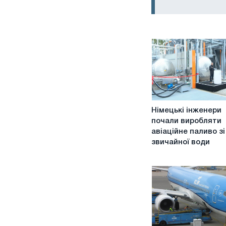
Німецькі
Німецькі інженери
інженери
почали виробляти
почали
авіаційне паливо зі
виробляти
звичайної води
авіаційне
паливо
зі
звичайної
води