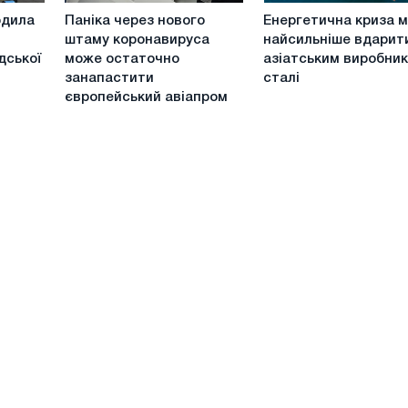
Паніка
Енергетична
відмінності
рдила
Паніка через нового
Енергетична криза 
через
криза
штаму коронавируса
найсильніше вдарит
нового
може
дської
може остаточно
азіатським виробни
штаму
найсильніше
занапастити
сталі
коронавируса
вдарити
європейський авіапром
може
по
остаточно
азіатським
занапастити
виробникам
європейський
сталі
авіапром