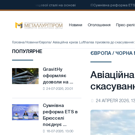
а низьковуглецевої сталі на основі
📰
Сумнівна реформа ETS в Брюс
Новини
Оголошення
Прес-релі
Головна
/
Новини
/
Європа
/ Авіаційна криза Lufthansa призвела до скасування 
ПОПУЛЯРНЕ
ЄВРОПА / ЧОРНА
GravitHy
GravitHy
Авіаційна
оформляє
оформляє
дозволи на ...
дозволи
скасуванн
24-07-2026, 20:01
на
будівництво
24 АПРЕЛЯ 2026, 13
заводу
Сумнівна
Сумнівна
з
реформа ETS в
реформа
виробництва
Брюсселі
ETS
низьковуглецевої
поєднує ...
в
сталі
18-07-2026, 13:00
Брюсселі
на