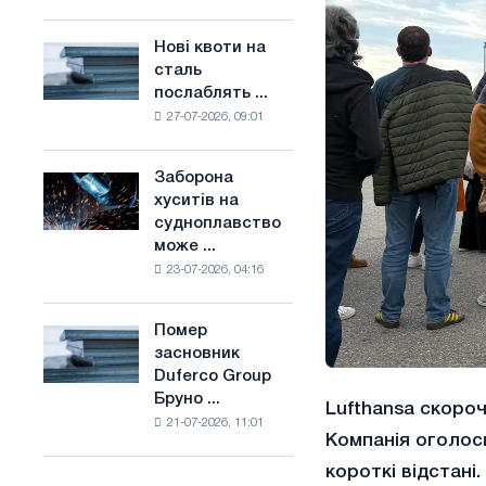
поєднує
основі
галузеві
водню
Нові квоти на
Нові
обмеження
у
сталь
квоти
з
Франції
послаблять ...
на
амбіціями
27-07-2026, 09:01
сталь
по
послаблять
боротьбі
конкуренцію
зі
Заборона
Заборона
в
зміною
хуситів на
хуситів
Сполученому
клімату
судноплавство
на
Королівстві
може ...
судноплавство
23-07-2026, 04:16
може
порушити
імпорт
Помер
Помер
Саудівської
засновник
засновник
сталі
Duferco Group
Duferco
Бруно ...
Group
Lufthansa скороч
21-07-2026, 11:01
Бруно
Компанія оголоси
Больфо
короткі відстані.