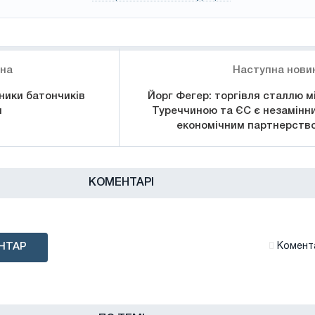
ина
Наступна нови
бники батончиків
Йорг Фегер: торгівля сталлю м
и
Туреччиною та ЄС є незамінн
економічним партнерств
КОМЕНТАРІ
НТАР
Комента