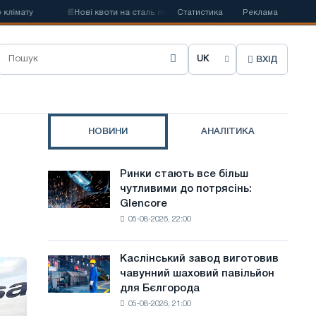
ту
📰
Нові квоти на сталь послаблять конкуренцію в Сполученому Ко
Статистика
Реклама
ВХІД
О
б
р
НОВИНИ
АНАЛІТИКА
а
т
о
Ринки стають все більш
Ринки
и
чутливими до потрясінь:
стають
Glencore
все
м
05-08-2026, 22:00
більш
о
чутливими
до
в
Каслінський завод виготовив
Каслінський
потрясінь:
чавунний шаховий павільйон
завод
у
Glencore
для Бєлгорода
виготовив
с
05-08-2026, 21:00
чавунний