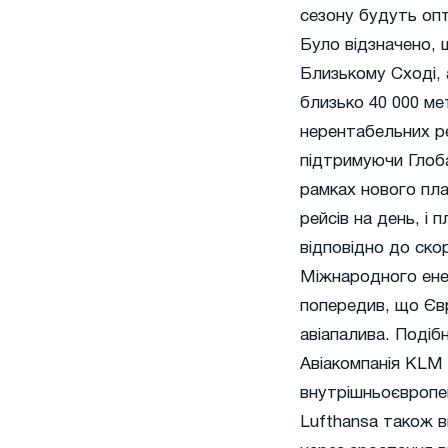
сезону будуть опт
Було відзначено, 
Близькому Сході,
близько 40 000 ме
нерентабельних ре
підтримуючи Глоб
рамках нового пла
рейсів на день, і
відповідно до ско
Міжнародного ене
попередив, що Євр
авіапалива. Подіб
Авіакомпанія KLM 
внутрішньоєвропей
Lufthansa також в