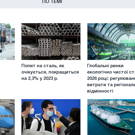
ПО ТЕМІ
Попит
Глобальні
Попит на сталь, як
Глобальні ринки
на
ринки
очікується, покращиться
екологічно чистої ст
сталь,
екологічно
на 2,3% у 2023 р.
2026 році: регулюван
як
чистої
витрати та регіонал
очікується,
сталі
відмінності
покращиться
в
на
2026
2,3%
році:
у
регулювання,
2023
витрати
р.
та
регіональні