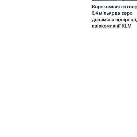
Єврокомісія
Єврокомісія затве
затвердила
3,4 мільярда євро
3,4
допомоги нідерлан
мільярда
авіакомпанії KLM
євро
допомоги
нідерландської
авіакомпанії
KLM