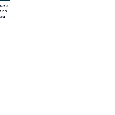
може
и по
кам