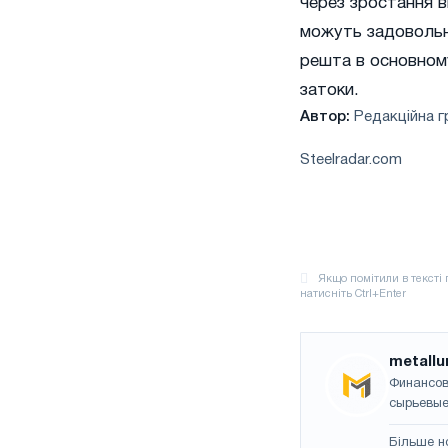
через зростання 
можуть задовольни
решта в основному
затоки.
Автор:
Редакційна г
Steelradar.com
metallu
Финансов
сырьевые
Більше н