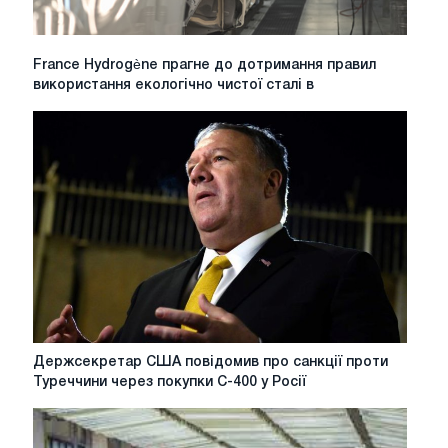
France
France Hydrogène прагне до дотримання правил
Hydrogène
використання екологічно чистої сталі в
прагне
до
дотримання
правил
використання
екологічно
чистої
сталі
в
автомобілебудуванні
Держсекретар
Держсекретар США повідомив про санкції проти
США
Туреччини через покупки С-400 у Росії
повідомив
про
санкції