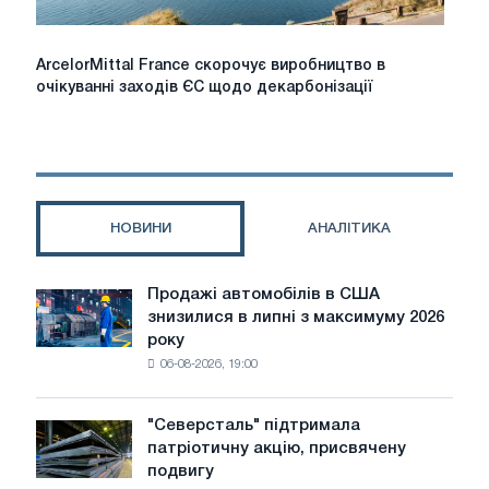
ArcelorMittal
ArcelorMittal France скорочує виробництво в
France
очікуванні заходів ЄС щодо декарбонізації
скорочує
виробництво
в
очікуванні
заходів
ЄС
НОВИНИ
АНАЛІТИКА
щодо
декарбонізації
Продажі автомобілів в США
Продажі
знизилися в липні з максимуму 2026
автомобілів
року
в
06-08-2026, 19:00
США
знизилися
в
"Северсталь" підтримала
"Северсталь"
липні
патріотичну акцію, присвячену
підтримала
з
подвигу
патріотичну
максимуму