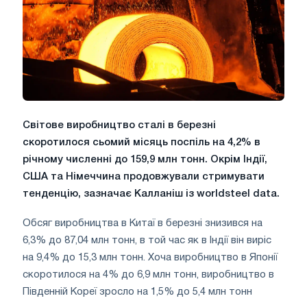
Світове виробництво сталі в березні
скоротилося сьомий місяць поспіль на 4,2% в
річному численні до 159,9 млн тонн. Окрім Індії,
США та Німеччина продовжували стримувати
тенденцію, зазначає Калланіш із worldsteel data.
Обсяг виробництва в Китаї в березні знизився на
6,3% до 87,04 млн тонн, в той час як в Індії він виріс
на 9,4% до 15,3 млн тонн. Хоча виробництво в Японії
скоротилося на 4% до 6,9 млн тонн, виробництво в
Південній Кореї зросло на 1,5% до 5,4 млн тонн