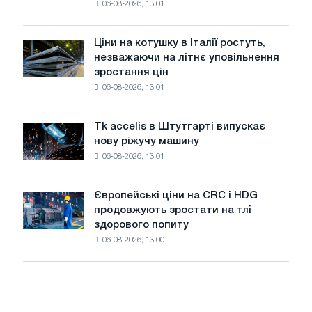
06-08-2026, 13:01
акцію,
2026
присвячену
року
подвигу
Ціни на котушку в Італії ростуть,
Ціни
радянської
незважаючи на літнє уповільнення
на
авіації
зростання цін
котушку
в
06-08-2026, 13:01
в
роки
Італії
Великої
ростуть,
Вітчизняної
Tk accelis в Штутгарті випускає
Tk
незважаючи
війни
нову ріжучу машину
accelis
на
06-08-2026, 13:01
в
літнє
Штутгарті
уповільнення
випускає
зростання
Європейські ціни на CRC і HDG
Європейські
нову
цін
продовжують зростати на тлі
ціни
ріжучу
здорового попиту
на
машину
06-08-2026, 13:00
CRC
і
HDG
продовжують
зростати