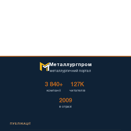
Металлургпром
металлургичний портал
3 840+
127K
компанії
читателів
2009
в отразі
ПУБЛІКАЦІЇ