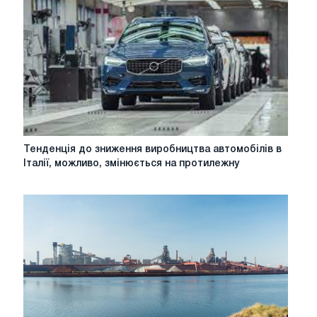
проти
Туреччини
через
покупки
С-400
у
Росії
Тенденція
Тенденція до зниження виробництва автомобілів в
до
Італії, можливо, змінюється на протилежну
зниження
виробництва
автомобілів
в
Італії,
можливо,
змінюється
на
протилежну