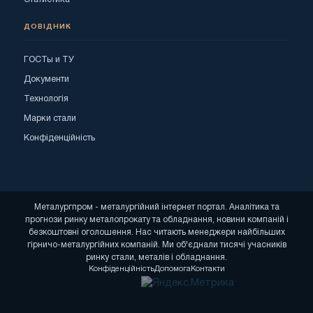
ДОВІДНИК
ГОСТы и ТУ
Документи
Технологія
Марки стали
Конфіденційність
Металургпром - металургійний інтернет портал. Аналітика та
прогнози ринку металопрокату та обладнання, новини компаній і
безкоштовні оголошення. Нас читають менеджери найбільших
гірничо-металургійних компаній. Ми об'єднали тисячі учасників
ринку стали, металів і обладнання.
Конфіденційність
Допомога
Контакти