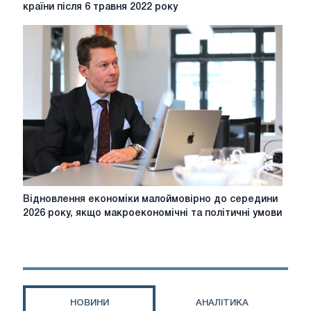
заборонив
країни після 6 травня 2022 року
вивозити
металобрухт
із
країни
після
6
травня
2022
року
Відновлення
Відновлення економіки малоймовірно до середини
економіки
2026 року, якщо макроекономічні та політичні умови
малоймовірно
до
середини
2026
року,
якщо
НОВИНИ
АНАЛІТИКА
макроекономічні