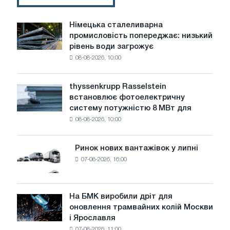
та
політичні
Німецька сталеливарна
Німецька
умови
промисловість попереджає: низький
сталеливарна
не
рівень води загрожує
промисловість
покращаться
08-08-2026, 10:00
попереджає:
низький
рівень
thyssenkrupp Rasselstein
thyssenkrupp
води
встановлює фотоелектричну
Rasselstein
загрожує
систему потужністю 8 МВт для
встановлює
безпеці
08-08-2026, 10:00
фотоелектричну
поставок
систему
потужністю
Ринок нових вантажівок у липні
Ринок
8
07-08-2026, 16:00
нових
МВт
вантажівок
для
у
досягнення
липні
На БМК виробили дріт для
цілей
На
оновлення трамвайних колій Москви
декарбонізації
БМК
і Ярославля
виробили
07-08-2026, 11:00