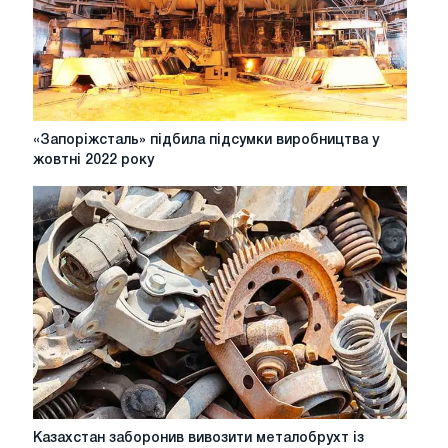
2026
року
«Запоріжсталь»
«Запоріжсталь» підбила підсумки виробництва у
підбила
жовтні 2022 року
підсумки
виробництва
у
жовтні
2022
року
Казахстан
Казахстан заборонив вивозити металобрухт із