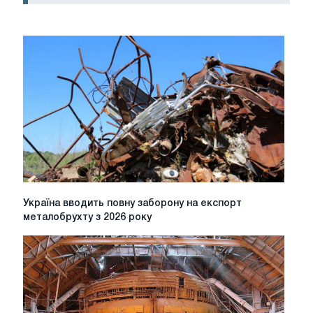
Україна
Україна вводить повну заборону на експорт
вводить
металобрухту з 2026 року
повну
заборону
на
експорт
металобрухту
з