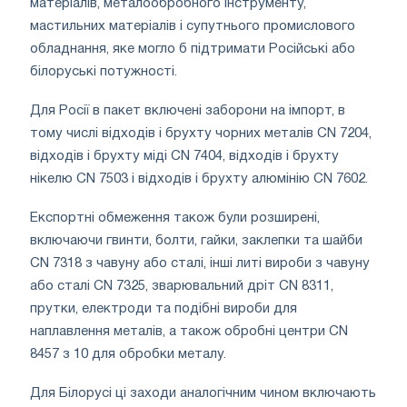
матеріалів, металообробного інструменту,
мастильних матеріалів і супутнього промислового
обладнання, яке могло б підтримати Російські або
білоруські потужності.
Для Росії в пакет включені заборони на імпорт, в
тому числі відходів і брухту чорних металів CN 7204,
відходів і брухту міді CN 7404, відходів і брухту
нікелю CN 7503 і відходів і брухту алюмінію CN 7602.
Експортні обмеження також були розширені,
включаючи гвинти, болти, гайки, заклепки та шайби
CN 7318 з чавуну або сталі, інші литі вироби з чавуну
або сталі CN 7325, зварювальний дріт CN 8311,
прутки, електроди та подібні вироби для
наплавлення металів, а також обробні центри CN
8457 з 10 для обробки металу.
Для Білорусі ці заходи аналогічним чином включають