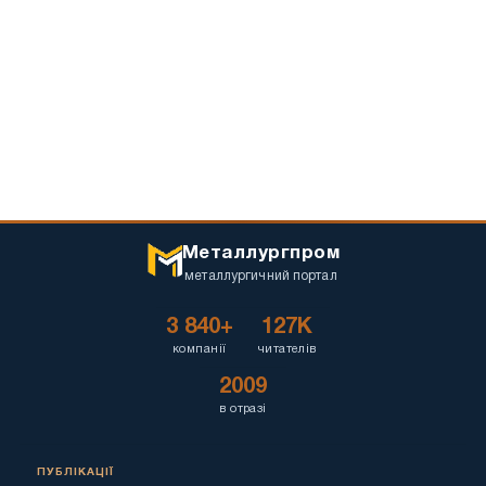
Металлургпром
металлургичний портал
3 840+
127K
компанії
читателів
2009
в отразі
ПУБЛІКАЦІЇ