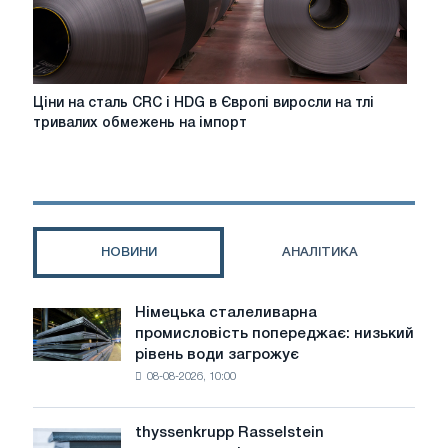
бачить
більше
пропозицій
з
урахуванням
Ціни
Ціни на сталь CRC і HDG в Європі виросли на тлі
DDP
на
тривалих обмежень на імпорт
CBAM
сталь
CRC
і
HDG
в
Європі
НОВИНИ
АНАЛІТИКА
виросли
на
тлі
Німецька сталеливарна
Німецька
тривалих
промисловість попереджає: низький
сталеливарна
обмежень
рівень води загрожує
промисловість
на
08-08-2026, 10:00
попереджає:
імпорт
низький
рівень
thyssenkrupp Rasselstein
thyssenkrupp
води