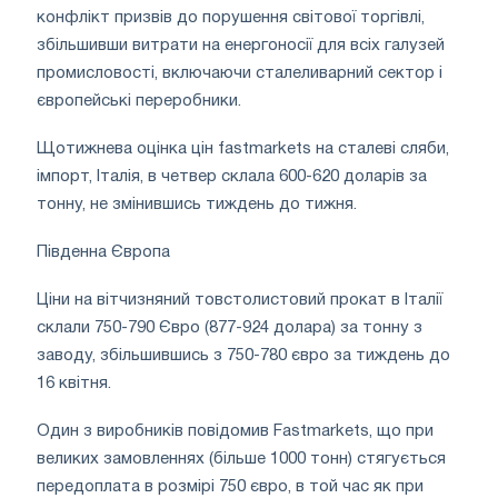
конфлікт призвів до порушення світової торгівлі,
збільшивши витрати на енергоносії для всіх галузей
промисловості, включаючи сталеливарний сектор і
європейські переробники.
Щотижнева оцінка цін fastmarkets на сталеві сляби,
імпорт, Італія, в четвер склала 600-620 доларів за
тонну, не змінившись тиждень до тижня.
Південна Європа
Ціни на вітчизняний товстолистовий прокат в Італії
склали 750-790 Євро (877-924 долара) за тонну з
заводу, збільшившись з 750-780 євро за тиждень до
16 квітня.
Один з виробників повідомив Fastmarkets, що при
великих замовленнях (більше 1000 тонн) стягується
передоплата в розмірі 750 євро, в той час як при