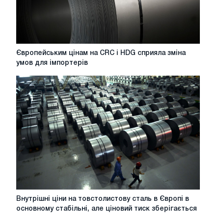
Європейським
Європейським цінам на CRC і HDG сприяла зміна
цінам
умов для імпортерів
на
CRC
і
HDG
сприяла
зміна
умов
для
імпортерів
Внутрішні
Внутрішні ціни на товстолистову сталь в Європі в
ціни
основному стабільні, але ціновий тиск зберігається
на