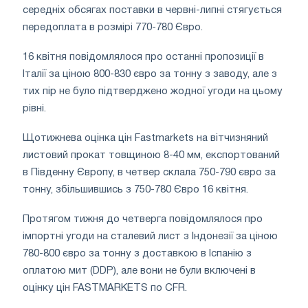
середніх обсягах поставки в червні-липні стягується
передоплата в розмірі 770-780 Євро.
16 квітня повідомлялося про останні пропозиції в
Італії за ціною 800-830 євро за тонну з заводу, але з
тих пір не було підтверджено жодної угоди на цьому
рівні.
Щотижнева оцінка цін Fastmarkets на вітчизняний
листовий прокат товщиною 8-40 мм, експортований
в Південну Європу, в четвер склала 750-790 євро за
тонну, збільшившись з 750-780 Євро 16 квітня.
Протягом тижня до четверга повідомлялося про
імпортні угоди на сталевий лист з Індонезії за ціною
780-800 євро за тонну з доставкою в Іспанію з
оплатою мит (DDP), але вони не були включені в
оцінку цін FASTMARKETS по CFR.