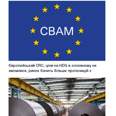
товстолистову
сталь
в
Європі
в
основному
стабільні,
але
ціновий
тиск
зберігається
Європейський
Європейський CRC, ціни на HDG в основному не
CRC,
змінилися, ринок бачить більше пропозицій з
ціни
на
HDG
в
основному
не
змінилися,
ринок