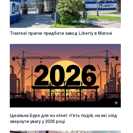
Trasteel
Trasteel прагне придбати завод Liberty в Магоні
прагне
придбати
завод
Liberty
в
Магоні
Ідеальна
Ідеальна Буря для eu steel: п'ять подій, на які слід
Буря
звернути увагу у 2026 році
для
eu