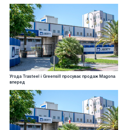
Угода
Угода Trasteel і Greensill просуває продаж Magona
Trasteel
вперед
і
Greensill
просуває
продаж
Magona
вперед