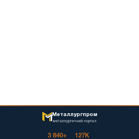
Металлургпром
металлургичний портал
3 840+
127K