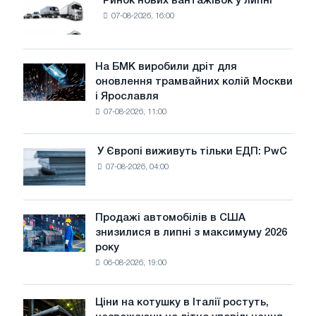
Ринок нових вантажівок у липні
Ринок
07-08-2026, 16:00
нових
вантажівок
у
липні
На БМК виробили дріт для
На
оновлення трамвайних колій Москви
БМК
і Ярославля
виробили
07-08-2026, 11:00
дріт
для
оновлення
У Європі виживуть тільки ЕДП: PwC
У
трамвайних
07-08-2026, 04:00
Європі
колій
виживуть
Москви
тільки
і
ЕДП:
Продажі автомобілів в США
Ярославля
Продажі
PwC
знизилися в липні з максимуму 2026
автомобілів
року
в
06-08-2026, 19:00
США
знизилися
в
Ціни на котушку в Італії ростуть,
Ціни
липні