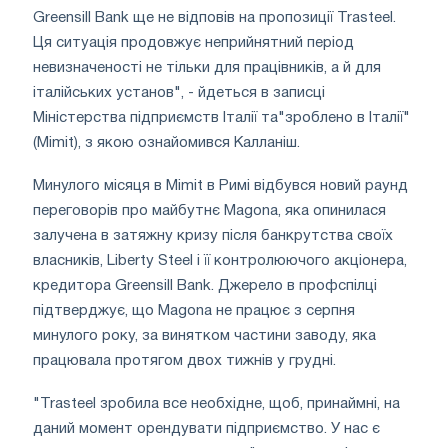
Greensill Bank ще не відповів на пропозиції Trasteel.
Ця ситуація продовжує неприйнятний період
невизначеності не тільки для працівників, а й для
італійських установ", - йдеться в записці
Міністерства підприємств Італії та"зроблено в Італії"
(Mimit), з якою ознайомився Калланіш.
Минулого місяця в Mimit в Римі відбувся новий раунд
переговорів про майбутнє Magona, яка опинилася
залучена в затяжну кризу після банкрутства своїх
власників, Liberty Steel і її контролюючого акціонера,
кредитора Greensill Bank. Джерело в профспілці
підтверджує, що Magona не працює з серпня
минулого року, за винятком частини заводу, яка
працювала протягом двох тижнів у грудні.
"Trasteel зробила все необхідне, щоб, принаймні, на
даний момент орендувати підприємство. У нас є