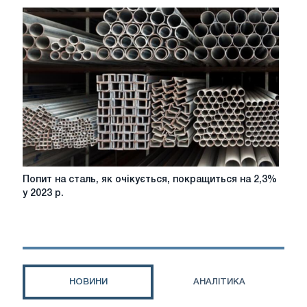
виробництво
в
Європі
Попит
Попит на сталь, як очікується, покращиться на 2,3%
на
у 2023 р.
сталь,
як
очікується,
покращиться
на
2,3%
НОВИНИ
АНАЛІТИКА
у
2023