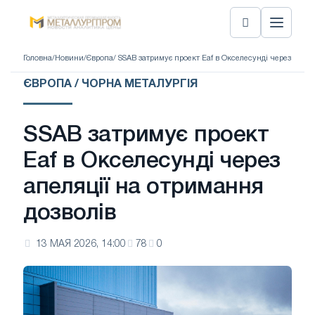
Головна
/
Новини
/
Європа
/ SSAB затримує проект Eaf в Окселесунді через апеля
ЄВРОПА / ЧОРНА МЕТАЛУРГІЯ
SSAB затримує проект
Eaf в Окселесунді через
апеляції на отримання
дозволів
13 МАЯ 2026, 14:00
78
0