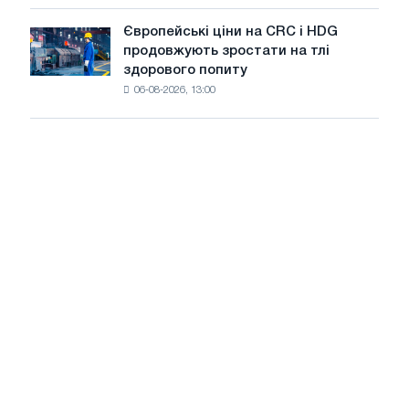
Штутгарті
уповільнення
випускає
зростання
Європейські ціни на CRC і HDG
Європейські
нову
цін
продовжують зростати на тлі
ціни
ріжучу
здорового попиту
на
машину
06-08-2026, 13:00
CRC
і
HDG
продовжують
зростати
на
тлі
здорового
попиту