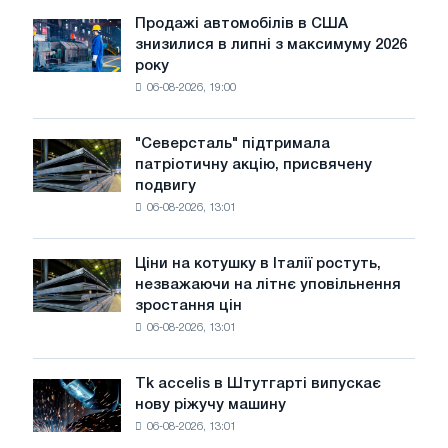
р.
Продажі автомобілів в США
Продажі
знизилися в липні з максимуму 2026
автомобілів
року
в
06-08-2026, 19:00
США
знизилися
в
"Северсталь" підтримала
"Северсталь"
липні
патріотичну акцію, присвячену
підтримала
з
подвигу
патріотичну
максимуму
06-08-2026, 13:01
акцію,
2026
присвячену
року
подвигу
Ціни на котушку в Італії ростуть,
Ціни
радянської
незважаючи на літнє уповільнення
на
авіації
зростання цін
котушку
в
06-08-2026, 13:01
в
роки
Італії
Великої
ростуть,
Вітчизняної
Tk accelis в Штутгарті випускає
Tk
незважаючи
війни
нову ріжучу машину
accelis
на
06-08-2026, 13:01
в
літнє