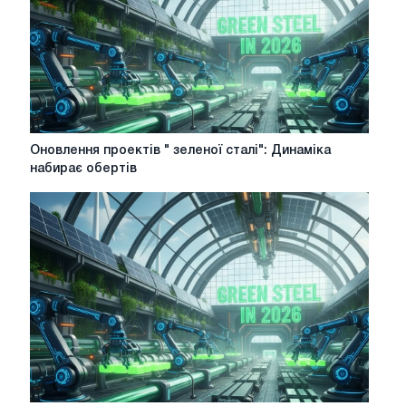
Оновлення
Оновлення проектів " зеленої сталі": Динаміка
проектів
набирає обертів
"
зеленої
сталі":
Динаміка
набирає
обертів