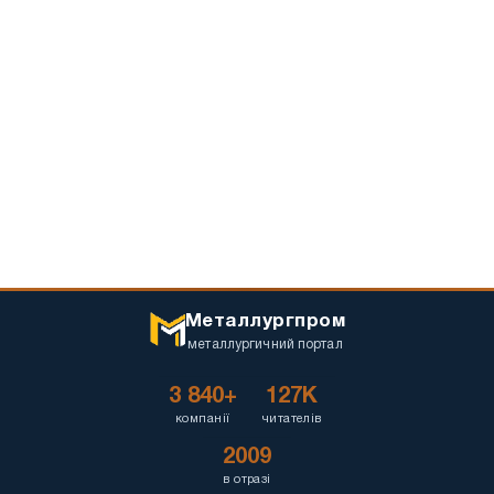
Металлургпром
металлургичний портал
3 840+
127K
компанії
читателів
2009
в отразі