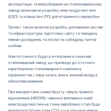
експлуатацію та випробування на сталеплавильному
заводі, включаючи розробку електродугової печі
(ЕДП) та ковша печі (ПП) для вторинного переробки.
Проект також включає розробку допоміжних систем
та інфраструктури, підготовку сайту та передачу
певних досліджень та послуг на субпідряд третім
особам.
Нові потужності будуть інтегровані в існуючий
сталеливарний завод, що призведе до істотного
перетворення сталеливарного комплексу
підприємства і, перш за все, внесе значний вклад в
обезуглероживание.
При використанні суміші брухту, чавуну прямого
відновлення (HBI/DRI) і чавунної виплавки в новій
електродугової печі на тонну виробленої сталі буде
виділятися 0,6 млн тонн CO2, що в три рази менше,