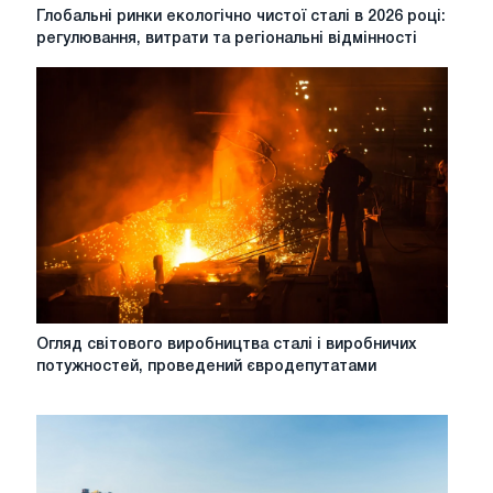
Глобальні
Глобальні ринки екологічно чистої сталі в 2026 році:
ринки
регулювання, витрати та регіональні відмінності
екологічно
чистої
сталі
в
2026
році:
регулювання,
витрати
та
регіональні
відмінності
Огляд
Огляд світового виробництва сталі і виробничих
світового
потужностей, проведений євродепутатами
виробництва
сталі
і
виробничих
потужностей,