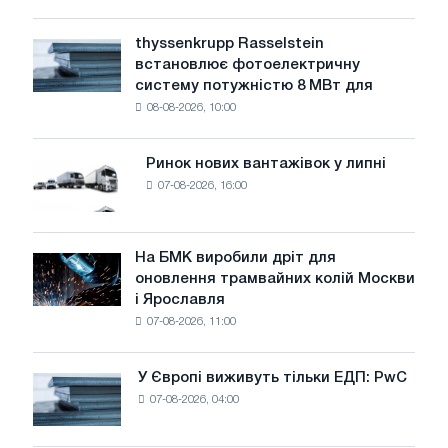
низький
рівень
thyssenkrupp Rasselstein
thyssenkrupp
води
встановлює фотоелектричну
Rasselstein
загрожує
систему потужністю 8 МВт для
встановлює
безпеці
08-08-2026, 10:00
фотоелектричну
поставок
систему
потужністю
Ринок нових вантажівок у липні
Ринок
8
07-08-2026, 16:00
нових
МВт
вантажівок
для
у
досягнення
липні
На БМК виробили дріт для
цілей
На
оновлення трамвайних колій Москви
декарбонізації
БМК
і Ярославля
виробили
07-08-2026, 11:00
дріт
для
оновлення
У Європі виживуть тільки ЕДП: PwC
У
трамвайних
07-08-2026, 04:00
Європі
колій
виживуть
Москви
тільки