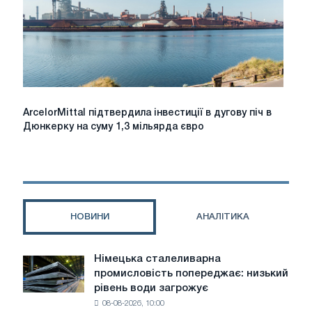
проведений
євродепутатами
ArcelorMittal
ArcelorMittal підтвердила інвестиції в дугову піч в
підтвердила
Дюнкерку на суму 1,3 мільярда євро
інвестиції
в
дугову
піч
в
Дюнкерку
НОВИНИ
АНАЛІТИКА
на
суму
1,3
Німецька сталеливарна
Німецька
мільярда
промисловість попереджає: низький
сталеливарна
євро
рівень води загрожує
промисловість
08-08-2026, 10:00
попереджає: