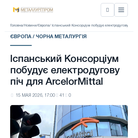
Головна
/
Новини
/
Європа
/ Іспанський Консорціум побудує електродугову піч дл
ЄВРОПА / ЧОРНА МЕТАЛУРГІЯ
Іспанський Консорціум
побудує електродугову
піч для ArcelorMittal
15 МАЯ 2026, 17:00
41
0