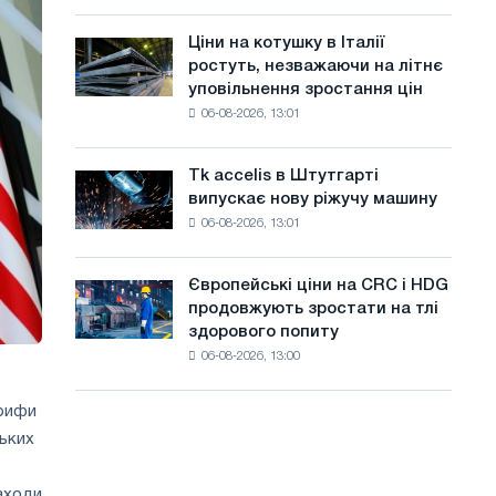
присвячену
а
року
подвигу
Ціни на котушку в Італії
Ціни
й
радянської
ростуть, незважаючи на літнє
на
авіації
т
уповільнення зростання цін
котушку
в
06-08-2026, 13:01
в
у
роки
Італії
Великої
ростуть,
Вітчизняної
Tk accelis в Штутгарті
Tk
незважаючи
війни
випускає нову ріжучу машину
accelis
на
06-08-2026, 13:01
в
літнє
Штутгарті
уповільнення
випускає
зростання
Європейські ціни на CRC і HDG
Європейські
нову
цін
продовжують зростати на тлі
ціни
ріжучу
здорового попиту
на
машину
06-08-2026, 13:00
CRC
і
HDG
арифи
продовжують
ських
зростати
на
заходи