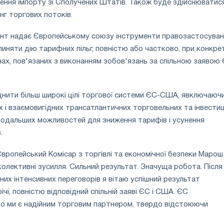
ення імпорту зі Сполучених Штатів. Також буде здійснюватис
нг торгових потоків.
ент надає Європейському союзу інструменти правозастосуван
няти дію тарифних пільг, повністю або частково, при конкре
ах, пов'язаних з виконанням зобов'язань за спільною заявою
цнити більш широкі цілі торгової системи ЄС-США, явключаюч
х і взаємовигідних трансатлантичних торговельних та інвестиц
 подальших можливостей для зниження тарифів і усунення
.
вропейський Комісар з торгівлі та економічної безпеки Марош
олективні зусилля. Сильний результат. Значуща робота. Після
нних інтенсивних переговорів я вітаю успішний результат
чі, повністю відповідний спільній заяві ЄС і США. ЄС
о ми є надійним торговим партнером, твердо відстоюючи