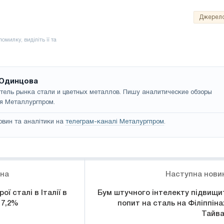
Джерел
Одинцова
тель рынка стали и цветных металлов. Пишу аналитические обзоры
я Металлургпром.
овин та аналітики на
телеграм-каналі Металургпром
.
ина
Наступна нови
ї сталі в Італії в
Бум штучного інтелекту підвищи
 7,2%
попит на сталь на Філіппінах
Тайва