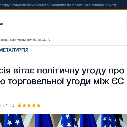
галузеві обмеження з амбіціями по боротьбі зі зміною клімату
📰
Но
зи
торговельної угоди між ЄС та США
 МЕТАЛУРГІЯ
ія вітає політичну угоду про
ю торговельної угоди між ЄС 
51
0