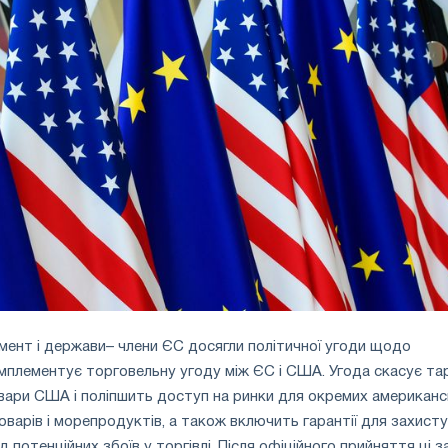
ент і держави– члени ЄС досягли політичної угоди щодо
мплементує торговельну угоду між ЄС і США. Угода скасує т
овари США і поліпшить доступ на ринки для окремих американ
варів і морепродуктів, а також включить гарантії для захисту
 потенційних збоїв у торгівлі. Після офіційного прийняття ці 