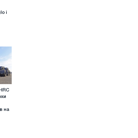
o і
 HRC
охи
в на