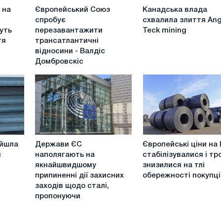
Європейський
Канадська
 на
Європейський Союз
Канадська влада
Союз
влада
спробує
схвалила злиття Angl
спробує
схвалила
уть
перезавантажити
Teck mining
перезавантажити
злиття
тя
трансатлантичні
трансатлантичні
Anglo
відносини - Валдіс
відносини
і
Домбровскіс
-
Teck
Валдіс
mining
Домбровскіс
Держави
Європейські
айшла
Держави ЄС
Європейські ціни на
ЄС
ціни
я
наполягають на
стабілізувалися і тр
наполягають
на
якнайшвидшому
знизилися на тлі
на
HRC
припиненні дії захисних
обережності покупці
якнайшвидшому
стабілізувалися
заходів щодо сталі,
припиненні
і
пропонуючи
дії
трохи
захисних
знизилися