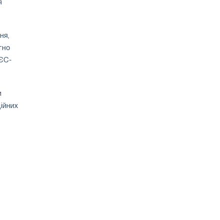
я
ня,
тно
 ЄС-
и
ійних