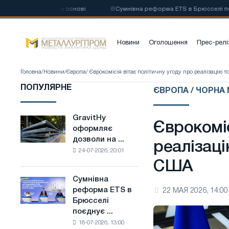
цевої сталі на основі
📰
Сумнівна реформа ETS в Брюсселі поєднує 
Новини
Оголошення
Прес-релі
Головна
/
Новини
/
Європа
/ Єврокомісія вітає політичну угоду про реалізацію 
ПОПУЛЯРНЕ
ЄВРОПА / ЧОРНА
GravitHy
GravitHy
Єврокоміс
оформляє
оформляє
дозволи на ...
дозволи
реалізаці
24-07-2026, 20:01
на
США
будівництво
заводу
Сумнівна
Сумнівна
з
реформа ETS в
22 МАЯ 2026, 14:00
реформа
виробництва
Брюсселі
ETS
низьковуглецевої
поєднує ...
в
сталі
18-07-2026, 13:00
Брюсселі
на