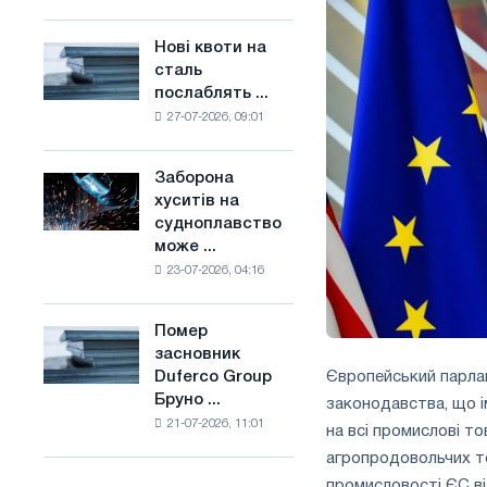
поєднує
основі
галузеві
водню
Нові квоти на
Нові
обмеження
у
сталь
квоти
з
Франції
послаблять ...
на
амбіціями
27-07-2026, 09:01
сталь
по
послаблять
боротьбі
конкуренцію
зі
Заборона
Заборона
в
зміною
хуситів на
хуситів
Сполученому
клімату
судноплавство
на
Королівстві
може ...
судноплавство
23-07-2026, 04:16
може
порушити
імпорт
Помер
Помер
Саудівської
засновник
засновник
сталі
Європейський парлам
Duferco Group
Duferco
Бруно ...
законодавства, що і
Group
21-07-2026, 11:01
Бруно
на всі промислові т
Больфо
агропродовольчих то
промисловості ЄС від