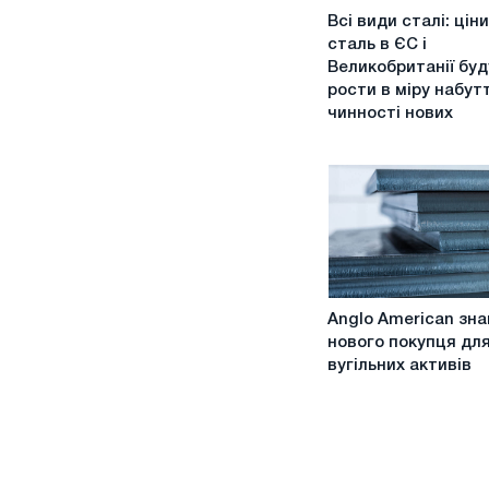
Всі
Всі види сталі: ціни
види
сталь в ЄС і
сталі:
Великобританії буд
ціни
рости в міру набут
на
чинності нових
сталь
в
ЄС
і
Великобританії
будуть
рости
в
Anglo
міру
Anglo American зн
American
набуття
нового покупця дл
знайшла
чинності
вугільних активів
нового
нових
покупця
тарифів
для
і
вугільних
рамкової
активів
програми