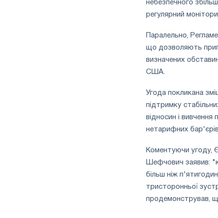
небезпечного збільш
регулярний монітори
Паралельно, Реглам
що дозволяють припи
визначених обставин
США.
Угода покликана змі
підтримку стабільни
відносин і вивчення
нетарифних бар'єрів
Коментуючи угоду, Є
Шефчович заявив: "к
більш ніж п'ятигоди
тристоронньої зустрі
продемонстрував, щ