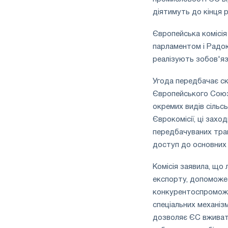
діятимуть до кінця р
Європейська комісія
парламентом і Радо
реалізують зобов'яза
Угода передбачає ск
Європейського Союз
окремих видів сільс
Єврокомісії, ці захо
передбачуваних тра
доступ до основних 
Комісія заявила, що
експорту, допоможе 
конкурентоспроможн
спеціальних механіз
дозволяє ЄС вживати