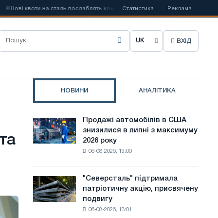
ві квоти на сталь послаблять конкуренцію в Сполученому Королівстві
Статистика
Реклама
ВХІД
О
б
р
НОВИНИ
АНАЛІТИКА
а
т
Продажі автомобілів в США
Продажі
и
знизилися в липні з максимуму
автомобілів
та
2026 року
в
м
06-08-2026, 19:00
США
о
знизилися
в
в
"Северсталь" підтримала
"Северсталь"
липні
патріотичну акцію, присвячену
підтримала
у
з
подвигу
патріотичну
максимуму
с
06-08-2026, 13:01
акцію,
2026