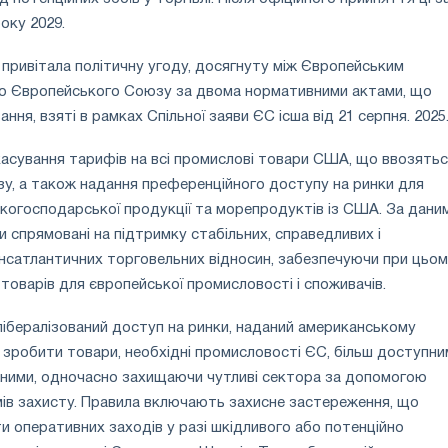
оку 2029.
 привітала політичну угоду, досягнуту між Європейським
ю Європейського Союзу за двома нормативними актами, що
ння, взяті в рамках Спільної заяви ЄС ісша від 21 серпня. 2025
асування тарифів на всі промислові товари США, що ввозять
у, а також надання преференційного доступу на ринки для
ькогосподарської продукції та морепродуктів із США. За дани
ди спрямовані на підтримку стабільних, справедливих і
нсатлантичних торговельних відносин, забезпечуючи при цьо
товарів для європейської промисловості і споживачів.
 лібералізований доступ на ринки, наданий американському
зробити товари, необхідні промисловості ЄС, більш доступним
ими, одночасно захищаючи чутливі сектора за допомогою
мів захисту. Правила включають захисне застереження, що
 оперативних заходів у разі шкідливого або потенційно