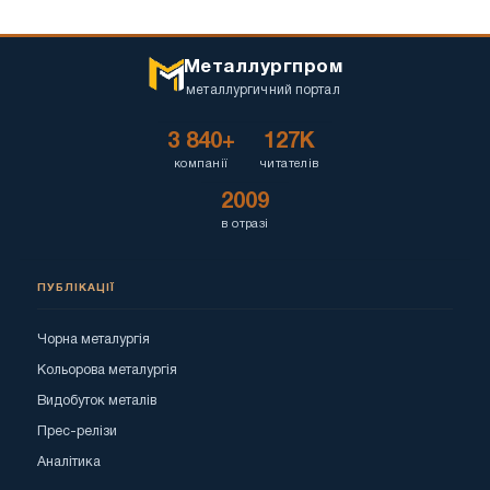
Металлургпром
металлургичний портал
3 840+
127K
компанії
читателів
2009
в отразі
ПУБЛІКАЦІЇ
Чорна металургія
Кольорова металургія
Видобуток металів
Прес-релізи
Аналітика