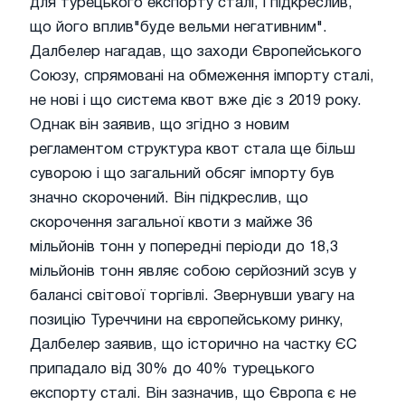
для турецького експорту сталі, і підкреслив,
що його вплив"буде вельми негативним".
Далбелер нагадав, що заходи Європейського
Союзу, спрямовані на обмеження імпорту сталі,
не нові і що система квот вже діє з 2019 року.
Однак він заявив, що згідно з новим
регламентом структура квот стала ще більш
суворою і що загальний обсяг імпорту був
значно скорочений. Він підкреслив, що
скорочення загальної квоти з майже 36
мільйонів тонн у попередні періоди до 18,3
мільйонів тонн являє собою серйозний зсув у
балансі світової торгівлі. Звернувши увагу на
позицію Туреччини на європейському ринку,
Далбелер заявив, що історично на частку ЄС
припадало від 30% до 40% турецького
експорту сталі. Він зазначив, що Європа є не