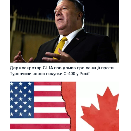
визнання
Türkiye
"
зроблено
в
ЄС"
є
гарною
ознакою
для
виробництва
Держсекретар
Держсекретар США повідомив про санкції проти
сталі
США
Туреччини через покупки С-400 у Росії
повідомив
про
санкції
проти
Туреччини
через
покупки
С-400
у