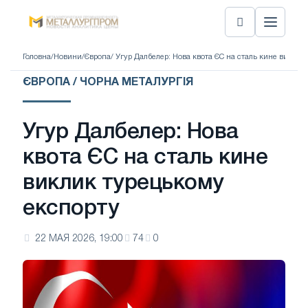
Головна
/
Новини
/
Європа
/ Угур Далбелер: Нова квота ЄС на сталь кине виклик
ЄВРОПА / ЧОРНА МЕТАЛУРГІЯ
Угур Далбелер: Нова
квота ЄС на сталь кине
виклик турецькому
експорту
22 МАЯ 2026, 19:00
74
0