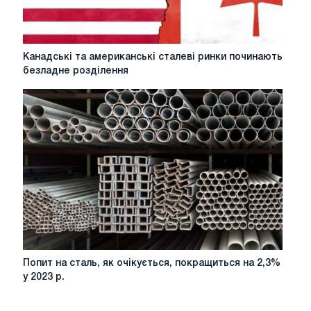
Росії
Канадські
Канадські та американські сталеві ринки починають
та
безладне розділення
американські
сталеві
ринки
починають
безладне
розділення
Попит
Попит на сталь, як очікується, покращиться на 2,3%
на
у 2023 р.
сталь,
як