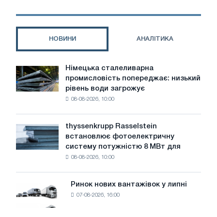
очікується,
покращиться
на
2,3%
НОВИНИ
АНАЛІТИКА
у
2023
р.
Німецька сталеливарна
Німецька
промисловість попереджає: низький
сталеливарна
рівень води загрожує
промисловість
08-08-2026, 10:00
попереджає:
низький
рівень
thyssenkrupp Rasselstein
thyssenkrupp
води
встановлює фотоелектричну
Rasselstein
загрожує
систему потужністю 8 МВт для
встановлює
безпеці
08-08-2026, 10:00
фотоелектричну
поставок
систему
потужністю
Ринок нових вантажівок у липні
Ринок
8
07-08-2026, 16:00
нових
МВт
вантажівок
для