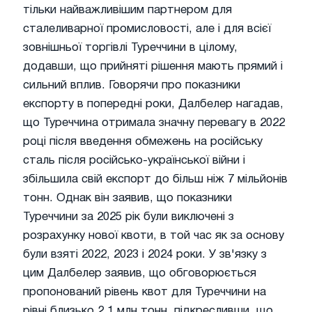
тільки найважливішим партнером для
сталеливарної промисловості, але і для всієї
зовнішньої торгівлі Туреччини в цілому,
додавши, що прийняті рішення мають прямий і
сильний вплив. Говорячи про показники
експорту в попередні роки, Далбелер нагадав,
що Туреччина отримала значну перевагу в 2022
році після введення обмежень на російську
сталь після російсько-української війни і
збільшила свій експорт до більш ніж 7 мільйонів
тонн. Однак він заявив, що показники
Туреччини за 2025 рік були виключені з
розрахунку нової квоти, в той час як за основу
були взяті 2022, 2023 і 2024 роки. У зв'язку з
цим Далбелер заявив, що обговорюється
пропонований рівень квот для Туреччини на
рівні близько 2,1 млн.тонн, підкресливши, що