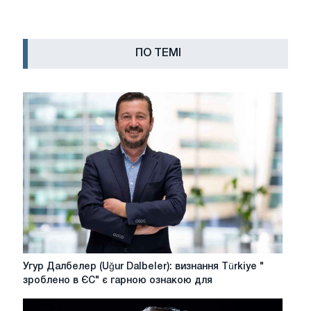
ПО ТЕМІ
Угур
Угур Далбелер (Uğur Dalbeler): визнання Türkiye "
Далбелер
зроблено в ЄС" є гарною ознакою для
(Uğur
Dalbeler):