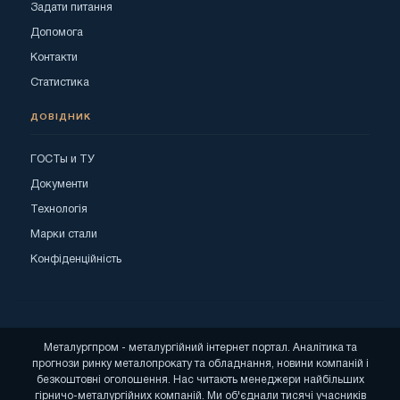
Задати питання
Допомога
Контакти
Статистика
ДОВІДНИК
ГОСТы и ТУ
Документи
Технологія
Марки стали
Конфіденційність
Металургпром - металургійний інтернет портал. Аналітика та
прогнози ринку металопрокату та обладнання, новини компаній і
безкоштовні оголошення. Нас читають менеджери найбільших
гірничо-металургійних компаній. Ми об'єднали тисячі учасників