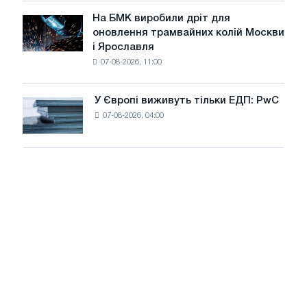
у
досягнення
липні
На БМК виробили дріт для
цілей
На
оновлення трамвайних колій Москви
декарбонізації
БМК
і Ярославля
виробили
07-08-2026, 11:00
дріт
для
оновлення
У Європі виживуть тільки ЕДП: PwC
У
трамвайних
07-08-2026, 04:00
Європі
колій
виживуть
Москви
тільки
і
ЕДП:
Ярославля
PwC