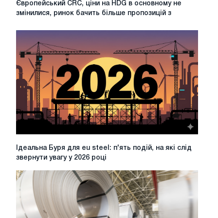
Європейський CRC, ціни на HDG в основному не
CRC,
змінилися, ринок бачить більше пропозицій з
ціни
на
HDG
в
основному
не
змінилися,
ринок
бачить
більше
пропозицій
з
урахуванням
Ідеальна
Ідеальна Буря для eu steel: п'ять подій, на які слід
DDP
Буря
звернути увагу у 2026 році
CBAM
для
eu
steel:
п'ять
подій,
на