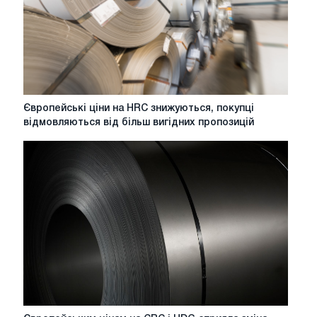
які
слід
звернути
увагу
у
2026
році
Європейські
Європейські ціни на HRC знижуються, покупці
ціни
відмовляються від більш вигідних пропозицій
на
HRC
знижуються,
покупці
відмовляються
від
більш
вигідних
пропозицій
Європейським