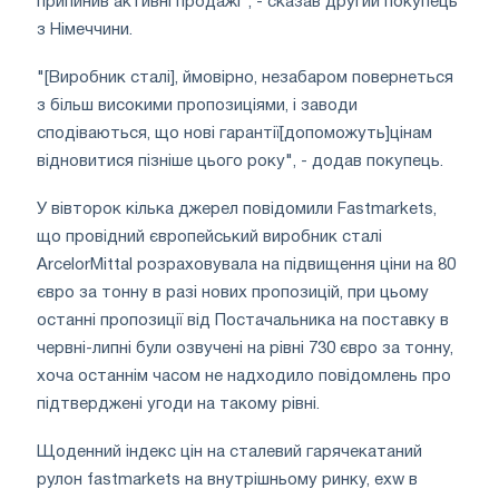
припинив активні продажі", - сказав другий покупець
з Німеччини.
"[Виробник сталі], ймовірно, незабаром повернеться
з більш високими пропозиціями, і заводи
сподіваються, що нові гарантії[допоможуть]цінам
відновитися пізніше цього року", - додав покупець.
У вівторок кілька джерел повідомили Fastmarkets,
що провідний європейський виробник сталі
ArcelorMittal розраховувала на підвищення ціни на 80
євро за тонну в разі нових пропозицій, при цьому
останні пропозиції від Постачальника на поставку в
червні-липні були озвучені на рівні 730 євро за тонну,
хоча останнім часом не надходило повідомлень про
підтверджені угоди на такому рівні.
Щоденний індекс цін на сталевий гарячекатаний
рулон fastmarkets на внутрішньому ринку, exw в