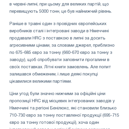
в червні-липні, при цьому для великих партій, що
перевищують 5000 тонн, це був найнижчий рівень.
Раніше в травні один з провідних європейських
виробників сталі і інтегровані заводи в Німеччині
продавали HRC з поставкою в липні за досить
агресивними цінами, за словами джерел, приблизно
по 675-685 євро за тонну (660-670 євро за тонну з
заводу), щоб спробувати заповнити прогалини в
своїх поставках. Літні книги замовлень. Але попит
залишався обмеженим, і лише деякі покупці
цікавилися великими партіями.
Ціни угод були значно нижчими за офіційні ціни
пропозиції HRC від місцевих інтегрованих заводів у
Німеччині та регіоні Бенілюкс, які становили близько
710-730 євро за тонну поставленої продукції (695-715
євро за тонну готової продукції), хоча один