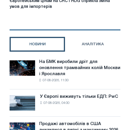
Європейським цінам на CRC і HDG сприяла зміна
цінам
умов для імпортерів
на
CRC
і
HDG
сприяла
зміна
НОВИНИ
АНАЛІТИКА
умов
для
імпортерів
На БМК виробили дріт для
На
оновлення трамвайних колій Москви
БМК
і Ярославля
виробили
07-08-2026, 11:00
дріт
для
оновлення
У Європі виживуть тільки ЕДП: PwC
У
трамвайних
07-08-2026, 04:00
Європі
колій
виживуть
Москви
тільки
і
ЕДП:
Продажі автомобілів в США
Ярославля
Продажі
PwC
знизилися в липні з максимуму 2026