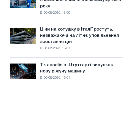
автомобілів
року
в
06-08-2026, 19:00
США
знизилися
в
Ціни на котушку в Італії ростуть,
Ціни
липні
незважаючи на літнє уповільнення
на
з
зростання цін
котушку
максимуму
06-08-2026, 13:01
в
2026
Італії
року
ростуть,
Tk accelis в Штутгарті випускає
Tk
незважаючи
нову ріжучу машину
accelis
на
06-08-2026, 13:01
в
літнє
Штутгарті
уповільнення
випускає
зростання
нову
цін
ріжучу
машину