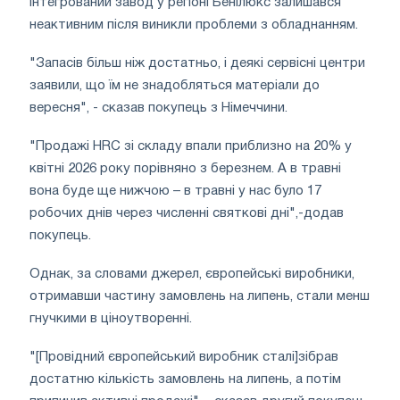
інтегрований завод у регіоні Бенілюкс залишався
неактивним після виникли проблеми з обладнанням.
"Запасів більш ніж достатньо, і деякі сервісні центри
заявили, що їм не знадобляться матеріали до
вересня", - сказав покупець з Німеччини.
"Продажі HRC зі складу впали приблизно на 20% у
квітні 2026 року порівняно з березнем. А в травні
вона буде ще нижчою – в травні у нас було 17
робочих днів через численні святкові дні",-додав
покупець.
Однак, за словами джерел, європейські виробники,
отримавши частину замовлень на липень, стали менш
гнучкими в ціноутворенні.
"[Провідний європейський виробник сталі]зібрав
достатню кількість замовлень на липень, а потім