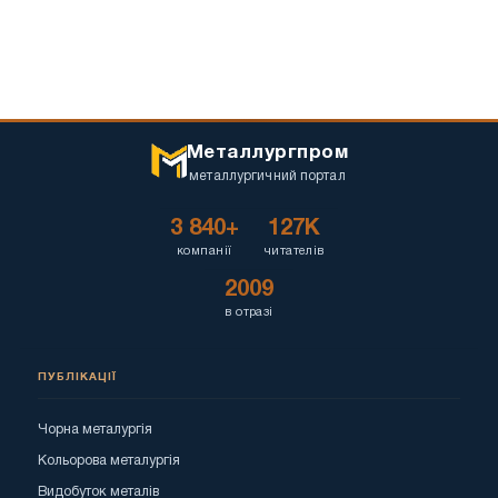
Металлургпром
металлургичний портал
3 840+
127K
компанії
читателів
2009
в отразі
ПУБЛІКАЦІЇ
Чорна металургія
Кольорова металургія
Видобуток металів