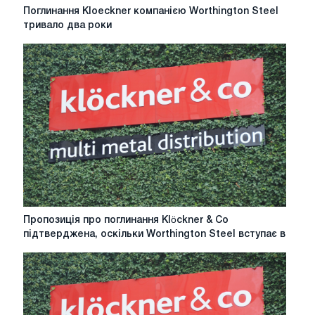
Поглинання
Поглинання Kloeckner компанією Worthington Steel
Kloeckner
тривало два роки
компанією
Worthington
Steel
тривало
два
роки
Пропозиція
Пропозиція про поглинання Klöckner & Co
про
підтверджена, оскільки Worthington Steel вступає в
поглинання
Klöckner
&
Co
підтверджена,