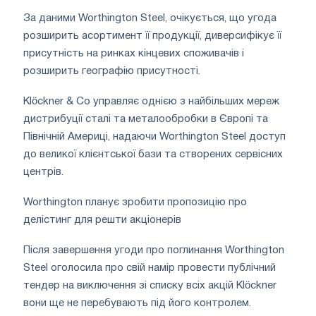
За даними Worthington Steel, очікується, що угода
розширить асортимент її продукції, диверсифікує її
присутність на ринках кінцевих споживачів і
розширить географію присутності.
Klöckner & Co управляє однією з найбільших мереж
дистрибуції сталі та металообробки в Європі та
Північній Америці, надаючи Worthington Steel доступ
до великої клієнтської бази та створених сервісних
центрів.
Worthington планує зробити пропозицію про
делістинг для решти акціонерів
Після завершення угоди про поглинання Worthington
Steel оголосила про свій намір провести публічний
тендер на виключення зі списку всіх акцій Klöckner
вони ще не перебувають під його контролем.