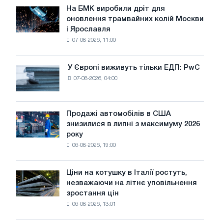
липні
На БМК виробили дріт для
На
оновлення трамвайних колій Москви
БМК
і Ярославля
виробили
07-08-2026, 11:00
дріт
для
оновлення
У Європі виживуть тільки ЕДП: PwC
У
трамвайних
07-08-2026, 04:00
Європі
колій
виживуть
Москви
тільки
і
ЕДП:
Продажі автомобілів в США
Ярославля
Продажі
PwC
знизилися в липні з максимуму 2026
автомобілів
року
в
06-08-2026, 19:00
США
знизилися
в
Ціни на котушку в Італії ростуть,
Ціни
липні
незважаючи на літнє уповільнення
на
з
зростання цін
котушку
максимуму
06-08-2026, 13:01
в
2026
Італії
року