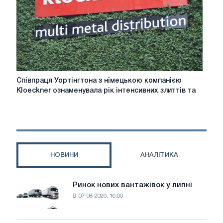
оскільки
Worthington
Steel
вступає
в
переговори
Співпраця
Співпраця Уортінгтона з німецькою компанією
Уортінгтона
Kloeckner ознаменувала рік інтенсивних злиттів та
з
німецькою
компанією
Kloeckner
ознаменувала
рік
НОВИНИ
АНАЛІТИКА
інтенсивних
злиттів
та
Ринок нових вантажівок у липні
Ринок
поглинань
07-08-2026, 16:00
нових
у
вантажівок
металургійному
у
секторі