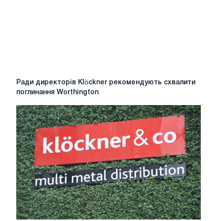
Ради
Ради директорів Klöckner рекомендують схвалити
директорів
поглинання Worthington
Klöckner
рекомендують
схвалити
поглинання
Worthington