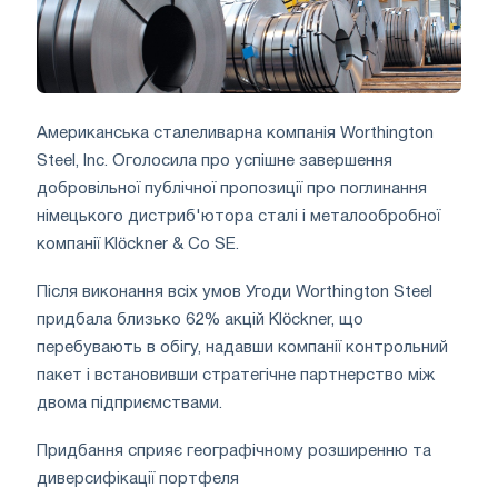
Американська сталеливарна компанія Worthington
Steel, Inc. Оголосила про успішне завершення
добровільної публічної пропозиції про поглинання
німецького дистриб'ютора сталі і металообробної
компанії Klöckner & Co SE.
Після виконання всіх умов Угоди Worthington Steel
придбала близько 62% акцій Klöckner, що
перебувають в обігу, надавши компанії контрольний
пакет і встановивши стратегічне партнерство між
двома підприємствами.
Придбання сприяє географічному розширенню та
диверсифікації портфеля