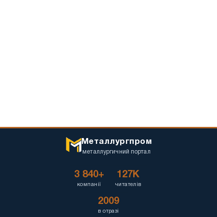
Металлургпром
металлургичний портал
3 840+
127K
компанії
читателів
2009
в отразі