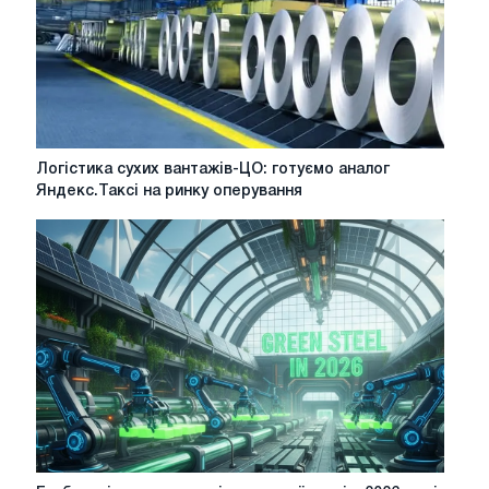
сталь"
в
ЄС
зберігається
Логістика
Логістика сухих вантажів-ЦО: готуємо аналог
сухих
Яндекс.Таксі на ринку оперування
вантажів-
ЦО:
готуємо
аналог
Яндекс.Таксі
на
ринку
оперування
Глобальні