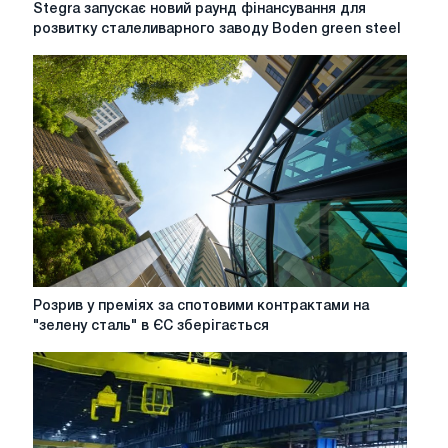
Stegra
Stegra запускає новий раунд фінансування для
запускає
розвитку сталеливарного заводу Boden green steel
новий
раунд
фінансування
для
розвитку
сталеливарного
заводу
Boden
green
steel
Розрив
Розрив у преміях за спотовими контрактами на
у
"зелену сталь" в ЄС зберігається
преміях
за
спотовими
контрактами
на
"зелену