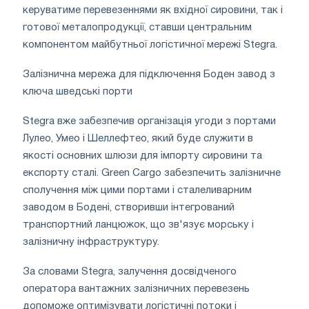
керуватиме перевезеннями як вхідної сировини, так і
готової металопродукції, ставши центральним
компонентом майбутньої логістичної мережі Stegra.
Залізнична мережа для підключення Боден завод з
ключа шведські порти
Stegra вже забезпечив організація угоди з портами
Лулео, Умео і Шеллефтео, який буде служити в
якості основних шлюзи для імпорту сировини та
експорту сталі. Green Cargo забезпечить залізничне
сполучення між цими портами і сталеливарним
заводом в Бодені, створивши інтегрований
транспортний ланцюжок, що зв'язує морську і
залізничну інфраструктуру.
За словами Stegra, залучення досвідченого
оператора вантажних залізничних перевезень
допоможе оптимізувати логістичні потоки і