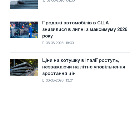
07-08-2026, 04:00
Європі
колій
виживуть
Москви
тільки
і
ЕДП:
Продажі автомобілів в США
Ярославля
Продажі
PwC
знизилися в липні з максимуму 2026
автомобілів
року
в
06-08-2026, 19:00
США
знизилися
в
Ціни на котушку в Італії ростуть,
Ціни
липні
незважаючи на літнє уповільнення
на
з
зростання цін
котушку
максимуму
06-08-2026, 13:01
в
2026
Італії
року
ростуть,
незважаючи
на
літнє
уповільнення
зростання
цін