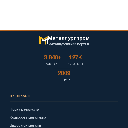
Металлургпром
металлургичний портал
3 840+
127K
компанії
читателів
2009
в отразі
ПУБЛІКАЦІЇ
Чорна металургія
Кольорова металургія
Видобуток металів