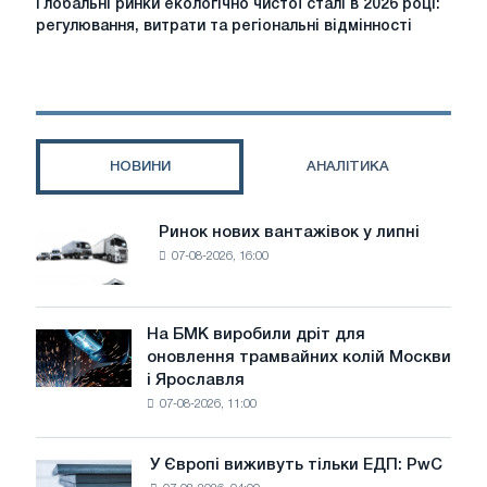
Глобальні ринки екологічно чистої сталі в 2026 році:
ринки
регулювання, витрати та регіональні відмінності
екологічно
чистої
сталі
в
2026
році:
НОВИНИ
АНАЛІТИКА
регулювання,
витрати
та
Ринок нових вантажівок у липні
Ринок
регіональні
07-08-2026, 16:00
нових
відмінності
вантажівок
у
липні
На БМК виробили дріт для
На
оновлення трамвайних колій Москви
БМК
і Ярославля
виробили
07-08-2026, 11:00
дріт
для
оновлення
У Європі виживуть тільки ЕДП: PwC
У
трамвайних