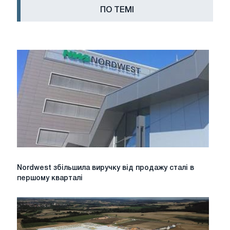
ПО ТЕМІ
Nordwest
Nordwest збільшила виручку від продажу сталі в
збільшила
першому кварталі
виручку
від
продажу
сталі
в