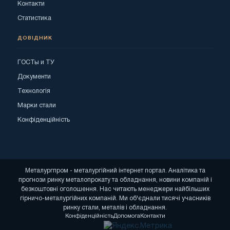
Контакти
Статистика
ДОВІДНИК
ГОСТы и ТУ
Документи
Технологія
Марки стали
Конфіденційність
Металургпром - металургійний інтернет портал. Аналітика та
прогнози ринку металопрокату та обладнання, новини компаній і
безкоштовні оголошення. Нас читають менеджери найбільших
гірничо-металургійних компаній. Ми об'єднали тисячі учасників
ринку стали, металів і обладнання.
Конфіденційність
Допомога
Контакти