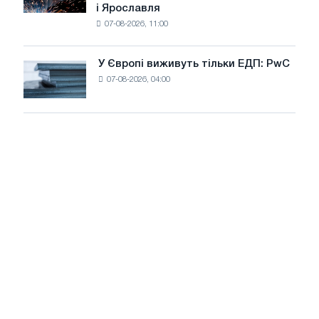
і Ярославля
виробили
07-08-2026, 11:00
дріт
для
оновлення
У Європі виживуть тільки ЕДП: PwC
У
трамвайних
07-08-2026, 04:00
Європі
колій
виживуть
Москви
тільки
і
ЕДП:
Ярославля
PwC