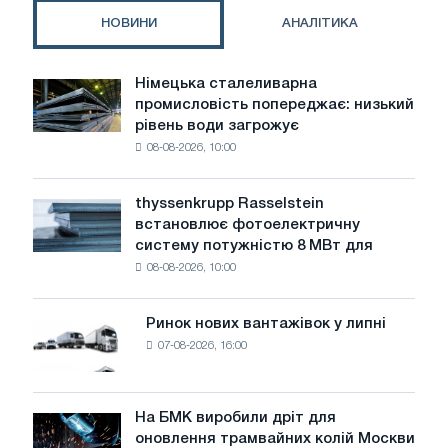
CBAM
НОВИНИ
АНАЛІТИКА
для
металів
Німецька сталеливарна
Німецька
промисловість попереджає: низький
сталеливарна
рівень води загрожує
промисловість
08-08-2026, 10:00
попереджає:
низький
рівень
thyssenkrupp Rasselstein
thyssenkrupp
води
встановлює фотоелектричну
Rasselstein
загрожує
систему потужністю 8 МВт для
встановлює
безпеці
08-08-2026, 10:00
фотоелектричну
поставок
систему
потужністю
Ринок нових вантажівок у липні
Ринок
8
07-08-2026, 16:00
нових
МВт
вантажівок
для
у
досягнення
липні
На БМК виробили дріт для
цілей
На
оновлення трамвайних колій Москви
декарбонізації
БМК