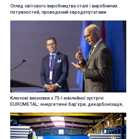
Огляд
Огляд світового виробництва сталі і виробничих
світового
потужностей, проведений євродепутатами
виробництва
сталі
і
виробничих
потужностей,
проведений
євродепутатами
Ключові
Ключові висновки з 75-ї ювілейної зустрічі
висновки
EUROMETAL: енергетичні бар'єри, декарбонізація,
з
75-
ї
ювілейної
зустрічі