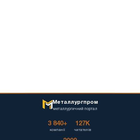
Металлургпром
металлургичний портал
3 840+
127K
компанії
читателів