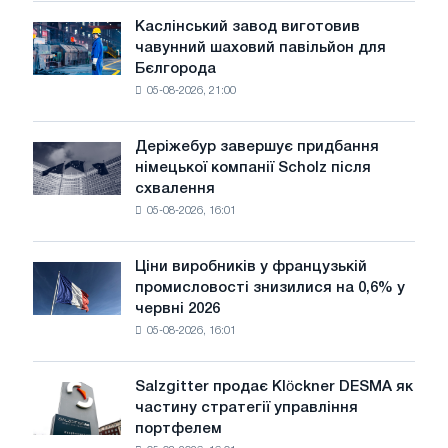
чутливими
Каслінський завод виготовив
Каслінський
до
чавунний шаховий павільйон для
завод
потрясінь:
Бєлгорода
виготовив
Glencore
05-08-2026, 21:00
чавунний
шаховий
павільйон
Деріжебур завершує придбання
Деріжебур
для
німецької компанії Scholz після
завершує
Бєлгорода
схвалення
придбання
05-08-2026, 16:01
німецької
компанії
Scholz
Ціни виробників у французькій
Ціни
після
промисловості знизилися на 0,6% у
виробників
схвалення
червні 2026
у
Європейської
05-08-2026, 16:01
французькій
комісії
промисловості
знизилися
Salzgitter продає Klöckner DESMA як
Salzgitter
на
частину стратегії управління
продає
0,6%
портфелем
Klöckner
у