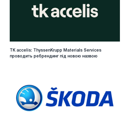
TK
TK accelis: ThyssenKrupp Materials Services
accelis:
проводить ребрендинг під новою назвою
ThyssenKrupp
Materials
Services
проводить
ребрендинг
під
новою
назвою