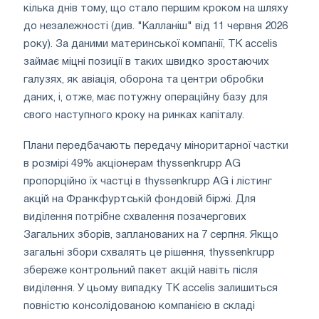
кілька днів тому, що стало першим кроком на шляху
до незалежності (див. "Калланіш" від 11 червня 2026
року). За даними материнської компанії, TK accelis
займає міцні позиції в таких швидко зростаючих
галузях, як авіація, оборона та центри обробки
даних, і, отже, має потужну операційну базу для
свого наступного кроку на ринках капіталу.
Плани передбачають передачу міноритарної частки
в розмірі 49% акціонерам thyssenkrupp AG
пропорційно їх частці в thyssenkrupp AG і лістинг
акцій на Франкфуртській фондовій біржі. Для
виділення потрібне схвалення позачергових
Загальних зборів, запланованих на 7 серпня. Якщо
загальні збори схвалять це рішення, thyssenkrupp
збереже контрольний пакет акцій навіть після
виділення. У цьому випадку TK accelis залишиться
повністю консолідованою компанією в складі