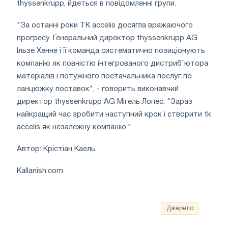
thyssenkrupp, йдеться в повідомленні групи.
"За останні роки TK accelis досягла вражаючого
прогресу. Генеральний директор thyssenkrupp AG
Ільзе Хенне і її команда систематично позиціонують
компанію як повністю інтегрованого дистриб'ютора
матеріалів і потужного постачальника послуг по
ланцюжку поставок", - говорить виконавчий
директор thyssenkrupp AG Мігель Лопес. "Зараз
найкращий час зробити наступний крок і створити tk
accelis як незалежну компанію."
Автор: Крістіан Каель
Kallanish.com
Джерело