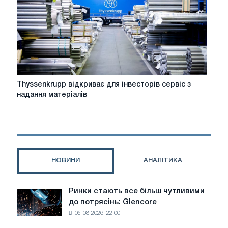
EUROMETAL:
енергетичні
бар'єри,
декарбонізація,
CBAM,
захист
торгівлі
Thyssenkrupp
Thyssenkrupp відкриває для інвесторів сервіс з
відкриває
надання матеріалів
для
інвесторів
сервіс
з
надання
матеріалів
НОВИНИ
АНАЛІТИКА
Ринки стають все більш чутливими
Ринки
до потрясінь: Glencore
стають
05-08-2026, 22:00
все
більш