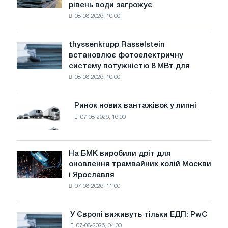
рівень води загрожує
промисловість
08-08-2026, 10:00
попереджає:
низький
рівень
thyssenkrupp Rasselstein
thyssenkrupp
води
встановлює фотоелектричну
Rasselstein
загрожує
систему потужністю 8 МВт для
встановлює
безпеці
08-08-2026, 10:00
фотоелектричну
поставок
систему
потужністю
Ринок нових вантажівок у липні
Ринок
8
07-08-2026, 16:00
нових
МВт
вантажівок
для
у
досягнення
липні
На БМК виробили дріт для
цілей
На
оновлення трамвайних колій Москви
декарбонізації
БМК
і Ярославля
виробили
07-08-2026, 11:00
дріт
для
оновлення
У Європі виживуть тільки ЕДП: PwC
У
трамвайних
07-08-2026, 04:00
Європі