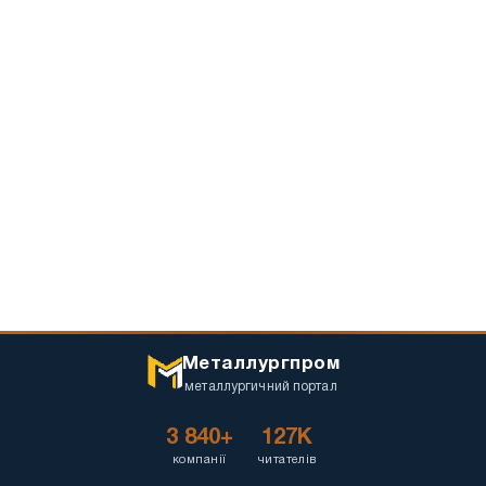
Металлургпром
металлургичний портал
3 840+
127K
компанії
читателів