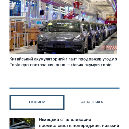
п'ять
подій,
на
які
слід
звернути
увагу
у
2026
році
Китайський
Китайський акумуляторний гігант продовжив угоду з
акумуляторний
Tesla про постачання іонно-літієвих акумуляторів
гігант
продовжив
угоду
з
Tesla
про
НОВИНИ
АНАЛІТИКА
постачання
іонно-
літієвих
Німецька сталеливарна
Німецька
акумуляторів
промисловість попереджає: низький
сталеливарна