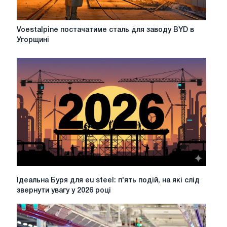
Voestalpine
Voestalpine постачатиме сталь для заводу BYD в
постачатиме
Угорщині
сталь
для
заводу
BYD
в
Угорщині
Ідеальна
Ідеальна Буря для eu steel: п'ять подій, на які слід
Буря
звернути увагу у 2026 році
для
eu
steel: