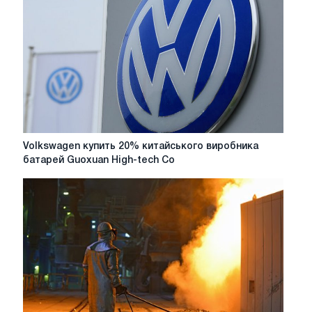
Volkswagen
Volkswagen купить 20% китайського виробника
купить
батарей Guoxuan High-tech Co
20%
китайського
виробника
батарей
Guoxuan
High-
tech
Co