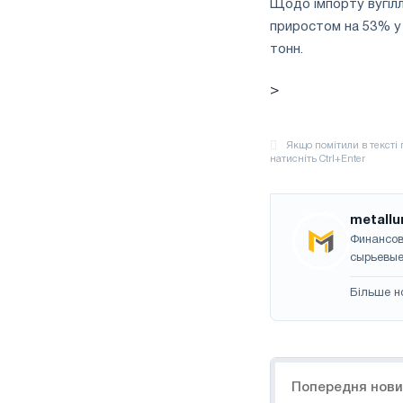
Щодо імпорту вугілля
приростом на 53% у р
тонн.
>
metallu
Финансов
сырьевые
Більше н
Навігація
Попередня нов