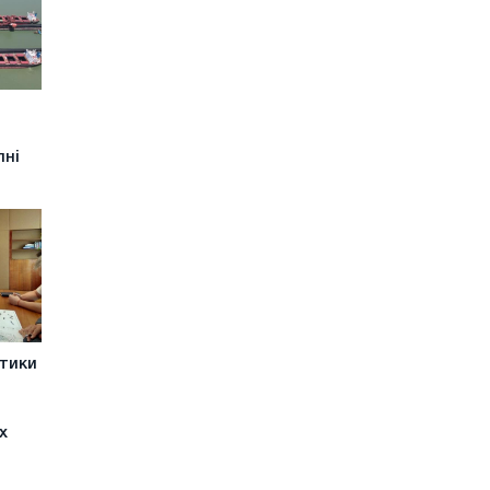
пні
етики
х