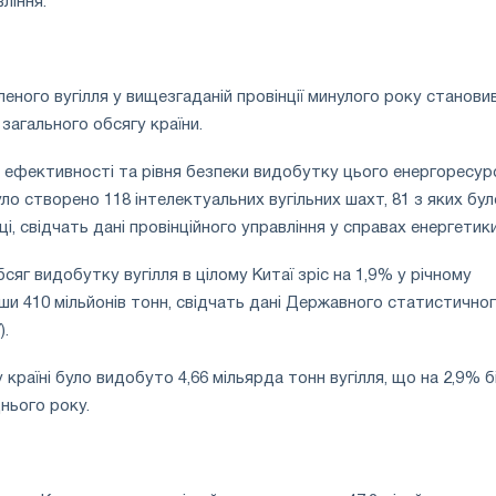
ління.
ного вугілля у вищезгаданій провінції минулого року станови
загального обсягу країни.
ефективності та рівня безпеки видобутку цього енергоресурс
було створено 118 інтелектуальних вугільних шахт, 81 з яких бул
і, свідчать дані провінційного управління у справах енергетики
бсяг видобутку вугілля в цілому Китаї зріс на 1,9% у річному
ши 410 мільйонів тонн, свідчать дані Державного статистично
).
у країні було видобуто 4,66 мільярда тонн вугілля, що на 2,9% 
нього року.