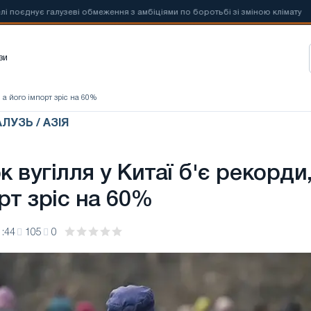
нує галузеві обмеження з амбіціями по боротьбі зі зміною клімату
зи
, а його імпорт зріс на 60%
ЛУЗЬ / АЗІЯ
 вугілля у Китаї б'є рекорди,
рт зріс на 60%
1:44
105
0