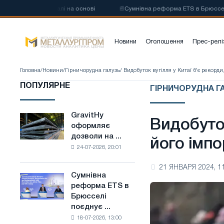
углецевої сталі на основі
📰
Сумнівна реформа ETS в Брюсселі поєд
Новини
Оголошення
Прес-релі
Головна
/
Новини
/
Гірничорудна галузь
/ Видобуток вугілля у Китаї б'є рекорди
ПОПУЛЯРНЕ
ГІРНИЧОРУДНА ГА
GravitHy
GravitHy
Видобуток
оформляє
оформляє
дозволи на ...
дозволи
його імпо
24-07-2026, 20:01
на
будівництво
21 ЯНВАРЯ 2024, 1
заводу
Сумнівна
Сумнівна
з
реформа ETS в
реформа
виробництва
Брюсселі
ETS
низьковуглецевої
поєднує ...
в
сталі
18-07-2026, 13:00
Брюсселі
на