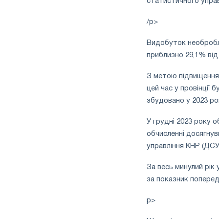
статистичного управ
/p>
Видобуток необробле
приблизно 29,1% від 
З метою підвищення 
цей час у провінції 
збудовано у 2023 роц
У грудні 2023 року о
обчисленні досягнув
управління КНР (ДСУ
За весь минулий рік 
за показник поперед
p>