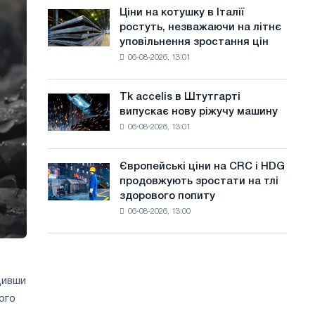
в
а
Ціни на котушку в Італії
Ціни
липні
ростуть, незважаючи на літнє
на
й
з
уповільнення зростання цін
котушку
максимуму
т
06-08-2026, 13:01
в
2026
Італії
у
року
ростуть,
Tk accelis в Штутгарті
Tk
незважаючи
випускає нову ріжучу машину
accelis
на
06-08-2026, 13:01
в
літнє
Штутгарті
уповільнення
випускає
зростання
Європейські ціни на CRC і HDG
Європейські
нову
цін
продовжують зростати на тлі
ціни
ріжучу
здорового попиту
на
машину
06-08-2026, 13:00
CRC
і
HDG
продовжують
зростати
ищивши
на
ого
тлі