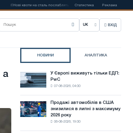
📰
Нові квоти на сталь послаблять конкуренцію в Сполученому Королівстві
Статистика
Реклама
ВХІД
О
б
р
НОВИНИ
АНАЛІТИКА
а
т
 а
У Європі виживуть тільки ЕДП:
У
и
PwC
Європі
07-08-2026, 04:00
виживуть
м
тільки
о
ЕДП:
Продажі автомобілів в США
Продажі
PwC
в
знизилися в липні з максимуму
автомобілів
2026 року
в
у
06-08-2026, 19:00
США
с
знизилися