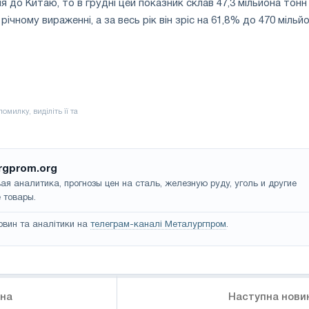
 до Китаю, то в грудні цей показник склав 47,3 мільйона тонн
ічному вираженні, а за весь рік він зріс на 61,8% до 470 мільйо
rgprom.org
ая аналитика, прогнозы цен на сталь, железную руду, уголь и другие
 товары.
овин та аналітики на
телеграм-каналі Металургпром
.
ина
Наступна нови