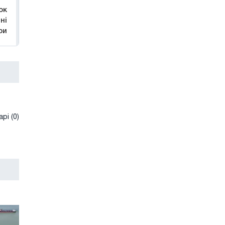
ок
ні
ри
рі (0)