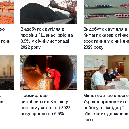
Видобуток
Видобуток
во
Видобуток вугілля в
Видобуток вугілля в
вугілля
вугілля
провінції Шаньсі зріс на
Китаї показав стійке
в
в
 тонн
8,9% у січні-листопаді
зростання у січні-ли
провінції
Китаї
2022 року
2023 року
Шаньсі
показав
зріс
стійке
на
зростання
8,9%
у
у
січні-
січні-
липні
листопаді
2023
Промислове
Міністерство
2022
року
лі
Промислове
Міністерство енерг
виробництво
енергетики
року
ри
виробництво Китаю у
України продовжить
Китаю
України
першому кварталі 2022
роботу з ліквідації
у
продовжить
року зросло на 6,5%
збиткових державни
першому
роботу
шахт
кварталі
з