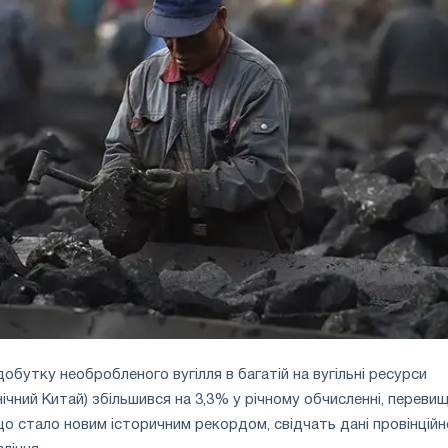
добутку необробленого вугілля в багатій на вугільні ресурси
внічний Китай) збільшився на 3,3% у річному обчисленні, перев
 що стало новим історичним рекордом, свідчать дані провінційн