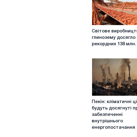
Світове
Світове виробницт
виробництво
глинозему досягло
глинозему
рекордних 138 млн.
досягло
рекордних
138
млн.
тонн
Пекін:
Пекін: кліматичні ці
кліматичні
будуть досягнуті п
цілі
забезпеченні
будуть
внутрішнього
досягнуті
енергопостачання
при