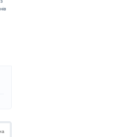
 з
нів
на