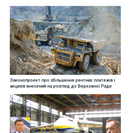
Законопроект
Законопроект про збільшення рентних платежів і
про
акцизів внесений на розгляд до Верховної Ради
збільшення
рентних
платежів
і
акцизів
внесений
на