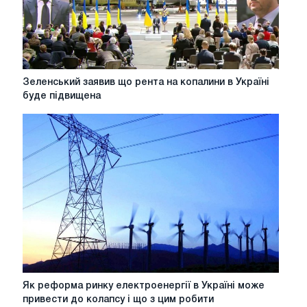
розгляд
до
Верховної
Ради
Зеленський
Зеленський заявив що рента на копалини в Україні
заявив
буде підвищена
що
рента
на
копалини
в
Україні
буде
підвищена
Як
Як реформа ринку електроенергії в Україні може
реформа
привести до колапсу і що з цим робити