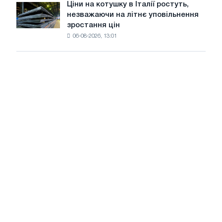
Ціни на котушку в Італії ростуть,
Ціни
липні
незважаючи на літнє уповільнення
на
з
зростання цін
котушку
максимуму
06-08-2026, 13:01
в
2026
Італії
року
ростуть,
незважаючи
на
літнє
уповільнення
зростання
цін