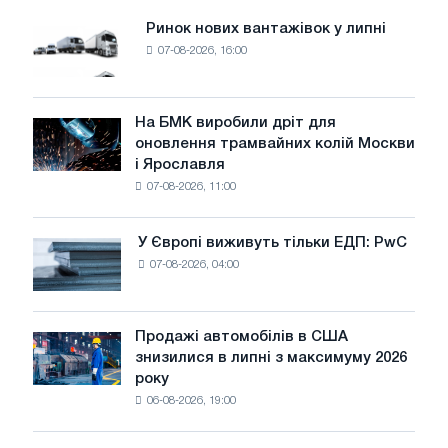
Ринок нових вантажівок у липні
Ринок
07-08-2026, 16:00
нових
вантажівок
у
липні
На БМК виробили дріт для
На
оновлення трамвайних колій Москви
БМК
і Ярославля
виробили
07-08-2026, 11:00
дріт
для
оновлення
У Європі виживуть тільки ЕДП: PwC
У
трамвайних
07-08-2026, 04:00
Європі
колій
виживуть
Москви
тільки
і
ЕДП:
Продажі автомобілів в США
Ярославля
Продажі
PwC
знизилися в липні з максимуму 2026
автомобілів
року
в
06-08-2026, 19:00
США
знизилися
в