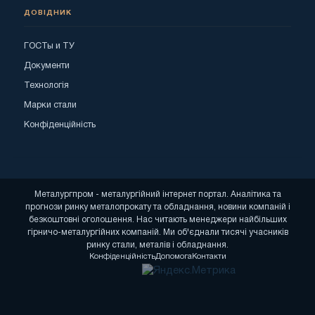
ДОВІДНИК
ГОСТы и ТУ
Документи
Технологія
Марки стали
Конфіденційність
Металургпром - металургійний інтернет портал. Аналітика та
прогнози ринку металопрокату та обладнання, новини компаній і
безкоштовні оголошення. Нас читають менеджери найбільших
гірничо-металургійних компаній. Ми об'єднали тисячі учасників
ринку стали, металів і обладнання.
Конфіденційність
Допомога
Контакти