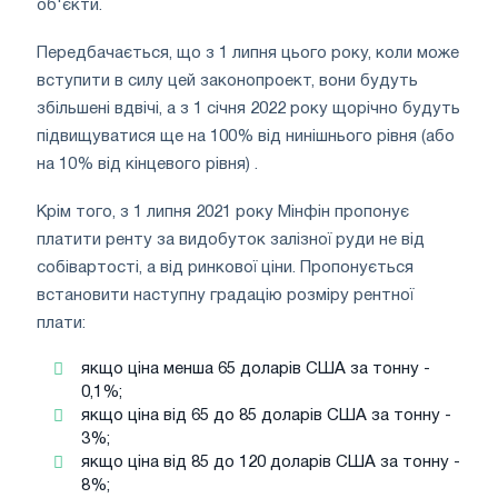
об'єкти.
Передбачається, що з 1 липня цього року, коли може
вступити в силу цей законопроект, вони будуть
збільшені вдвічі, а з 1 січня 2022 року щорічно будуть
підвищуватися ще на 100% від нинішнього рівня (або
на 10% від кінцевого рівня) .
Крім того, з 1 липня 2021 року Мінфін пропонує
платити ренту за видобуток залізної руди не від
собівартості, а від ринкової ціни. Пропонується
встановити наступну градацію розміру рентної
плати:
якщо ціна менша 65 доларів США за тонну -
0,1%;
якщо ціна від 65 до 85 доларів США за тонну -
3%;
якщо ціна від 85 до 120 доларів США за тонну -
8%;