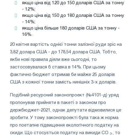
якщо ціна від 120 до 150 доларів США за тонну
- 12%;
якщо ціна від 150 до 180 доларів США за тонну
- 14%;
якщо ціна більше 180 доларів США за тонну -
16%.
20 квітня вартість однієї тонни залізної руди зріс на
3,82 долара США - до 178,54 долара США. Тобто,
якби нові правила діяли вже сьогодні, то
застосовувалася б ставка в 14%. При цьому
фактично бюджет отримав би майже 25 доларів
США з кожної тонни замість нинішніх 3-х доларів.
Подібний ресурсний законопроект (№4101-д) уряд
пропонував прийняти в пакеті з законом про
держбюджет-2021, однак депутати відмовилися це
зробити. У тому законопроекті була така ж норма
про поетапне підвищення екологічного податку на
скиди. Що стосується податку на викиди CO
, то
2