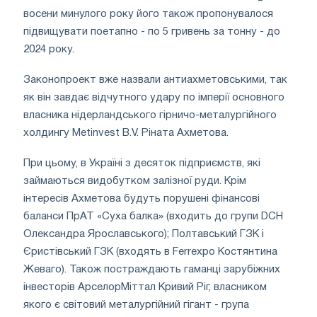
восени минулого року його також пропонувалося
підвищувати поетапно - по 5 гривень за тонну - до
2024 року.
Законопроект вже назвали антиахметовськими, так
як він завдає відчутного удару по імперії основного
власника нідерландського гірничо-металургійного
холдингу Metinvest B.V. Ріната Ахметова.
При цьому, в Україні з десяток підприємств, які
займаються видобутком залізної руди. Крім
інтересів Ахметова будуть порушені фінансові
баланси ПрАТ «Суха балка» (входить до групи DCH
Олександра Ярославського); Полтавський ГЗК і
Єристівський ГЗК (входять в Ferrexpo Костянтина
Жеваго). Також постраждають гаманці зарубіжних
інвесторів АрселорМіттал Кривий Ріг, власником
якого є світовий металургійний гігант - група