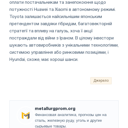
оплати постачальникам та занепокоєння щодо
потужності Huawei та Xiaomi в автономному режимі.
Toyota залишається найсильнішим японським
претендентом завдяки гібридам, багатовекторній
стратегії та впливу на галузь, хоча її акції
постраждали від війни з Іраном. В цілому інвестори
шукають автовиробників з унікальними технологіями,
системою управління або ринковими позиціями, і
Hyundai, схоже, має хороші шанси.
Джерело
metallurgprom.org
Финансовая аналитика, прогнозы цен на
сталь, железную руду, уголь и другие
сырьевые товары.