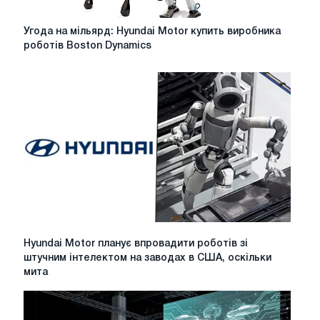
Угода
Угода на мільярд: Hyundai Motor купить виробника
на
роботів Boston Dynamics
мільярд:
Hyundai
Motor
купить
виробника
роботів
Boston
Dynamics
Hyundai
Hyundai Motor планує впровадити роботів зі
Motor
штучним інтелектом на заводах в США, оскільки
планує
мита
впровадити
роботів
зі