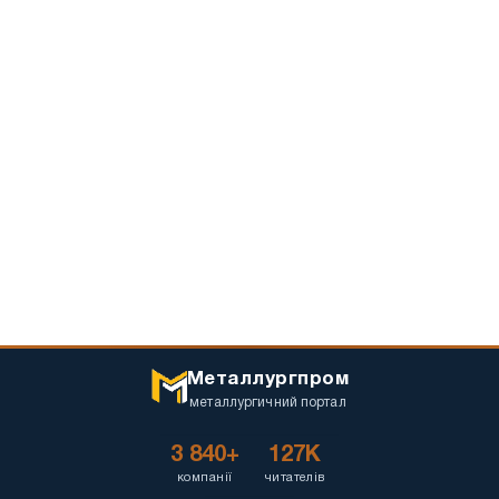
Металлургпром
металлургичний портал
3 840+
127K
компанії
читателів