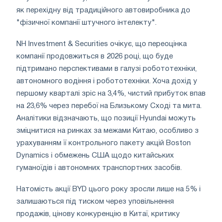
як перехідну від традиційного автовиробника до
"фізичної компанії штучного інтелекту".
NH Investment & Securities очікує, що переоцінка
компанії продовжиться в 2026 році, що буде
підтримано перспективами в галузі робототехніки,
автономного водіння і робототехніки. Хоча дохід у
першому кварталі зріс на 3,4%, чистий прибуток впав
на 23,6% через перебої на Близькому Сході та мита.
Аналітики відзначають, що позиції Hyundai можуть
зміцнитися на ринках за межами Китаю, особливо з
урахуванням її контрольного пакету акцій Boston
Dynamics і обмежень США щодо китайських
гуманоїдів і автономних транспортних засобів.
Натомість акції BYD цього року зросли лише на 5% і
залишаються під тиском через уповільнення
продажів, цінову конкуренцію в Китаї, критику