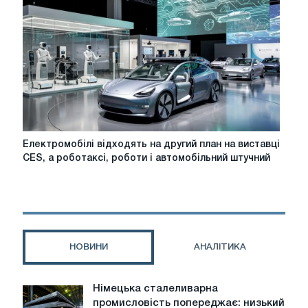
штучним
інтелектом
на
заводах
в
США,
оскільки
мита
Трампа
впливають
Електромобілі
Електромобілі відходять на другий план на виставці
на
відходять
CES, а роботаксі, роботи і автомобільний штучний
прибуток
на
другий
план
на
виставці
CES,
НОВИНИ
АНАЛІТИКА
а
роботаксі,
роботи
Німецька сталеливарна
Німецька
і
промисловість попереджає: низький
сталеливарна