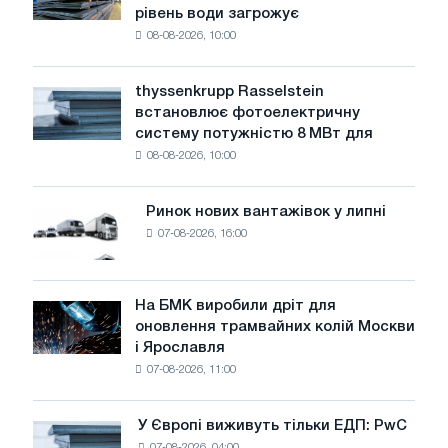
автомобільний
рівень води загрожує
промисловість
штучний
08-08-2026, 10:00
попереджає:
інтелект
низький
визначають
рівень
майбутні
thyssenkrupp Rasselstein
thyssenkrupp
води
тенденції
встановлює фотоелектричну
Rasselstein
загрожує
систему потужністю 8 МВт для
встановлює
безпеці
08-08-2026, 10:00
фотоелектричну
поставок
систему
потужністю
Ринок нових вантажівок у липні
Ринок
8
07-08-2026, 16:00
нових
МВт
вантажівок
для
у
досягнення
липні
На БМК виробили дріт для
цілей
На
оновлення трамвайних колій Москви
декарбонізації
БМК
і Ярославля
виробили
07-08-2026, 11:00
дріт
для
оновлення
У Європі виживуть тільки ЕДП: PwC
У
трамвайних