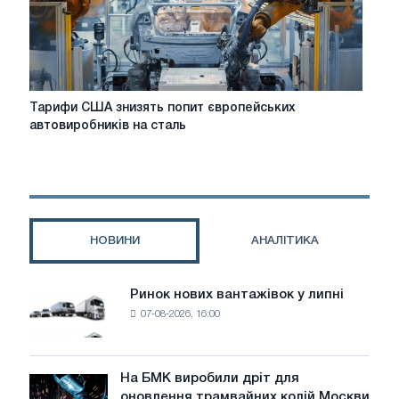
Тарифи
Тарифи США знизять попит європейських
США
автовиробників на сталь
знизять
попит
європейських
автовиробників
на
сталь
НОВИНИ
АНАЛІТИКА
Ринок нових вантажівок у липні
Ринок
07-08-2026, 16:00
нових
вантажівок
у
липні
На БМК виробили дріт для
На
оновлення трамвайних колій Москви