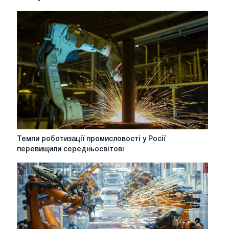
за
перший
квартал
перевищив
очікування
ринку
завдяки
високому
попиту
на
чіпи
Темпи
Темпи роботизації промисловості у Росії
роботизації
перевищили середньосвітові
промисловості
у
Росії
перевищили
середньосвітові