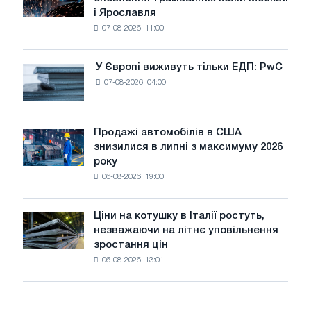
БМК
і Ярославля
виробили
07-08-2026, 11:00
дріт
для
оновлення
У Європі виживуть тільки ЕДП: PwC
У
трамвайних
07-08-2026, 04:00
Європі
колій
виживуть
Москви
тільки
і
ЕДП:
Продажі автомобілів в США
Ярославля
Продажі
PwC
знизилися в липні з максимуму 2026
автомобілів
року
в
06-08-2026, 19:00
США
знизилися
в
Ціни на котушку в Італії ростуть,
Ціни
липні
незважаючи на літнє уповільнення
на
з
зростання цін
котушку
максимуму
06-08-2026, 13:01
в
2026
Італії
року
ростуть,
незважаючи