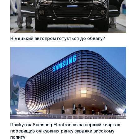
Німецький
Німецький автопром готується до обвалу?
автопром
готується
до
обвалу?
Прибуток
Прибуток Samsung Electronics за перший квартал
Samsung
перевищив очікування ринку завдяки високому
Electronics
попиту