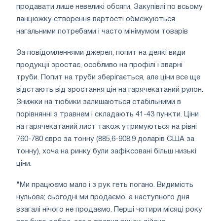
продавати лише невеликі обсяги. Закупівлі по всьому
ланцюжку створення вартості обмежуються
нагальними потребами і часто мінімумом товарів
За повідомленнями джерел, попит на деякі види
продукції зростає, особливо на профілі і зварні
труби. Попит на труби зберігається, але ціни все ще
відстають від зростання цін на гарячекатаний рулон.
Знижки на тюбики залишаються стабільними в
порівнянні з травнем і складають 41-43 пункти. Ціни
на гарячекатаний лист також утримуються на рівні
760-780 євро за тонну (885,6-908,9 доларів США за
тонну), хоча на ринку були зафіксовані більш низькі
ціни.
"Ми працюємо мало і з рук геть погано. Видимість
нульова; сьогодні ми продаємо, а наступного дня
взагалі нічого не продаємо. Перші чотири місяці року