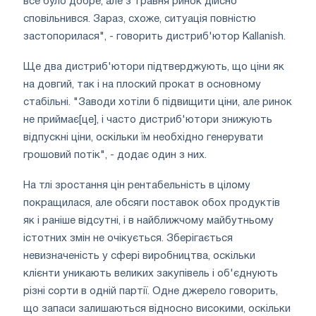
все було добре, але з травня ринок дійсно
сповільнився. Зараз, схоже, ситуація повністю
застопорилася", - говорить дистриб'ютор Kallanish.
Ще два дистриб'ютори підтверджують, що ціни як
на довгий, так і на плоский прокат в основному
стабільні. "Заводи хотіли б підвищити ціни, але ринок
не приймає[це], і часто дистриб'ютори знижують
відпускні ціни, оскільки їм необхідно генерувати
грошовий потік", - додає один з них.
На тлі зростання цін рентабельність в цілому
покращилася, але обсяги поставок обох продуктів
як і раніше відсутні, і в найближчому майбутньому
істотних змін не очікується. Зберігається
невизначеність у сфері виробництва, оскільки
клієнти уникають великих закупівель і об'єднують
різні сорти в одній партії. Одне джерело говорить,
що запаси залишаються відносно високими, оскільки