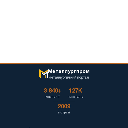
Металлургпром
металлургичний портал
3 840+
127K
компанії
читателів
2009
в отразі