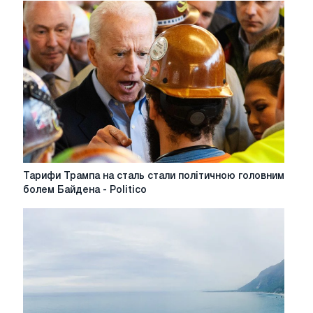
безвуглецевої
економіку
можуть
перевищити
10
трильйонів
доларів
Тарифи
Тарифи Трампа на сталь стали політичною головним
Трампа
болем Байдена - Politico
на
сталь
стали
політичною
головним
болем
Байдена
-