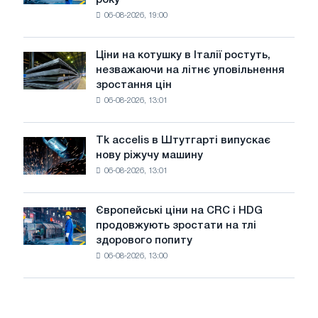
в
06-08-2026, 19:00
США
знизилися
в
Ціни на котушку в Італії ростуть,
Ціни
липні
незважаючи на літнє уповільнення
на
з
зростання цін
котушку
максимуму
06-08-2026, 13:01
в
2026
Італії
року
ростуть,
Tk accelis в Штутгарті випускає
Tk
незважаючи
нову ріжучу машину
accelis
на
06-08-2026, 13:01
в
літнє
Штутгарті
уповільнення
випускає
зростання
Європейські ціни на CRC і HDG
Європейські
нову
цін
продовжують зростати на тлі
ціни
ріжучу
здорового попиту
на
машину
06-08-2026, 13:00
CRC
і
HDG
продовжують