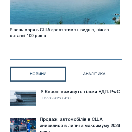
Politico
Рівень
Рівень моря в США зростатиме швидше, ніж за
моря
останні 100 років
в
США
зростатиме
швидше,
ніж
за
НОВИНИ
АНАЛІТИКА
останні
100
років
У Європі виживуть тільки ЕДП: PwC
У
07-08-2026, 04:00
Європі
виживуть
тільки
ЕДП:
Продажі автомобілів в США
Продажі
PwC
знизилися в липні з максимуму 2026
автомобілів
року