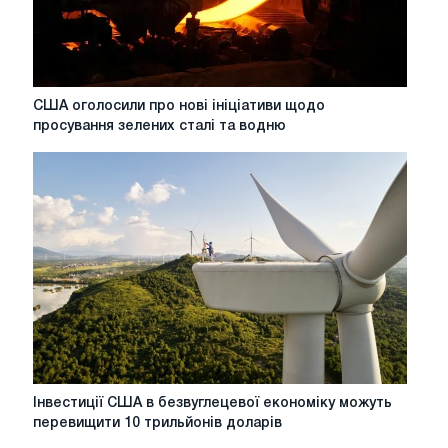
США
США оголосили про нові ініціативи щодо
оголосили
просування зелених сталі та водню
про
нові
ініціативи
щодо
просування
зелених
сталі
та
водню
Інвестиції
Інвестиції США в безвуглецевої економіку можуть
США
перевищити 10 трильйонів доларів
в