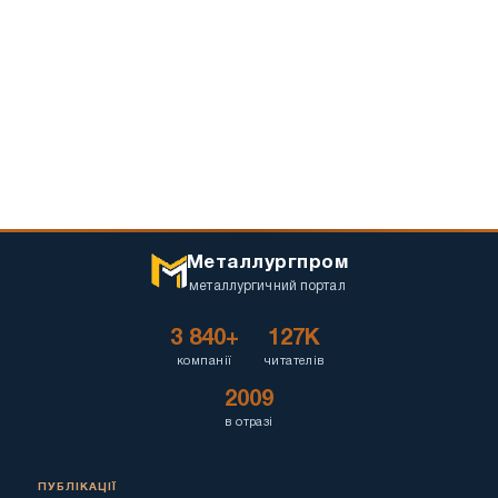
Металлургпром
металлургичний портал
3 840+
127K
компанії
читателів
2009
в отразі
ПУБЛІКАЦІЇ