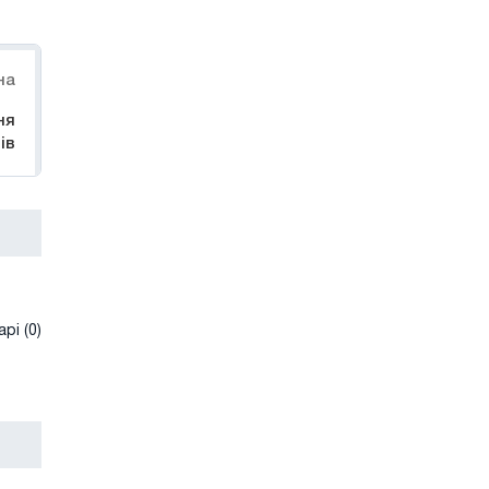
на
ня
ів
рі (0)