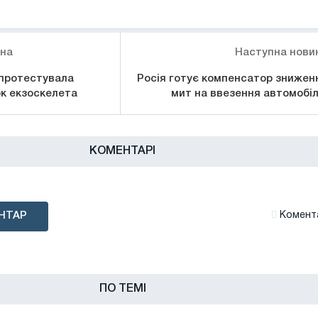
ина
Наступна нови
 протестувала
Росія готує компенсатор знижен
ок екзоскелета
мит на ввезення автомобіл
КОМЕНТАРІ
НТАР
Комента
ПО ТЕМІ