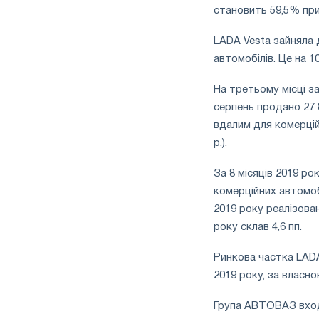
становить 59,5% при
LADA Vesta зайняла д
автомобілів. Це на 1
На третьому місці за
серпень продано 27 
вдалим для комерцій
р.).
За 8 місяців 2019 ро
комерційних автомоб
2019 року реалізован
року склав 4,6 пп.
Ринкова частка LADA 
2019 року, за власн
Група АВТОВАЗ входи