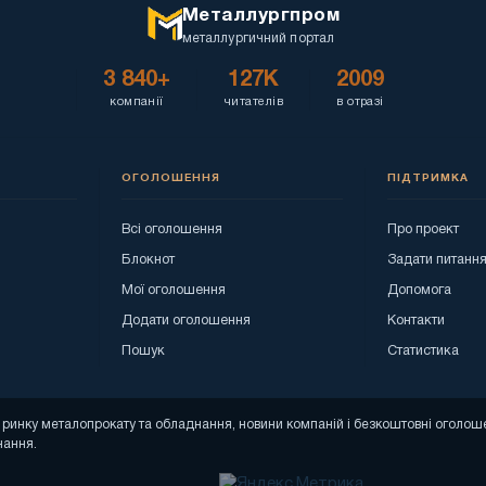
Металлургпром
металлургичний портал
3 840+
127K
2009
компанії
читателів
в отразі
ОГОЛОШЕННЯ
ПІДТРИМКА
Всі оголошення
Про проект
Блокнот
Задати питанн
Мої оголошення
Допомога
Додати оголошення
Контакти
Пошук
Статистика
зи ринку металопрокату та обладнання, новини компаній і безкоштовні огол
нання.