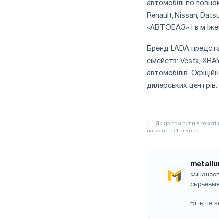
автомобілі по повно
Renault, Nissan, Dat
«АВТОВАЗ» і в м Іже
Бренд LADA представ
сімейств: Vesta, XRA
автомобілів. Офіцій
дилерських центрів.
metallu
Финансов
сырьевые
Більше н