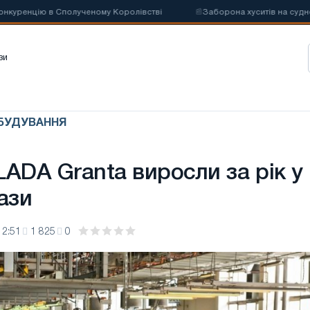
ренцію в Сполученому Королівстві
📰
Заборона хуситів на судноплав
зи
ОБУДУВАННЯ
ADA Granta виросли за рік у
ази
12:51
1 825
0