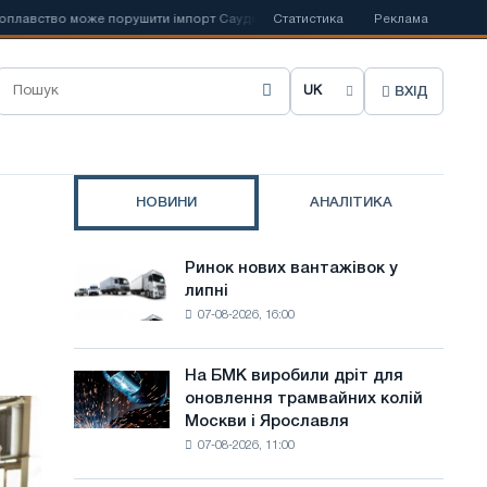
ство може порушити імпорт Саудівської сталі
Статистика
📰
Іспанська Acerinox 
Реклама
ВХІД
О
б
р
НОВИНИ
АНАЛІТИКА
а
т
Ринок нових вантажівок у
Ринок
и
липні
нових
07-08-2026, 16:00
вантажівок
м
у
о
липні
На БМК виробили дріт для
На
в
оновлення трамвайних колій
БМК
Москви і Ярославля
виробили
у
07-08-2026, 11:00
дріт
с
для