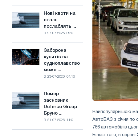
поєднує
основі
галузеві
водню
Нові квоти на
Нові
обмеження
у
сталь
квоти
з
Франції
послаблять ...
на
амбіціями
27-07-2026, 09:01
сталь
по
послаблять
боротьбі
конкуренцію
зі
Заборона
Заборона
в
зміною
хуситів на
хуситів
Сполученому
клімату
судноплавство
на
Королівстві
може ...
судноплавство
23-07-2026, 04:16
може
порушити
імпорт
Помер
Помер
Саудівської
засновник
засновник
сталі
Duferco Group
Duferco
Найпопулярнішою мар
Бруно ...
Group
АвтоВАЗ з січня по 
21-07-2026, 11:01
Бруно
766 автомобілів цьо
Больфо
Більш того, в серпні