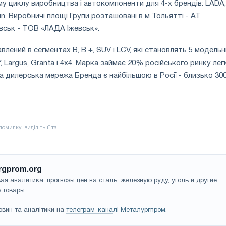
му циклу виробництва і автокомпоненти для 4-х брендів: LADA,
sun. Виробничі площі Групи розташовані в м Тольятті - АТ
вськ - ТОВ «ЛАДА Іжевськ».
лений в сегментах В, В +, SUV і LCV, які становлять 5 модель
Y, Largus, Granta і 4x4. Марка займає 20% російського ринку ле
на дилерська мережа Бренда є найбільшою в Росії - близько 30
rgprom.org
ая аналитика, прогнозы цен на сталь, железную руду, уголь и другие
 товары.
овин та аналітики на
телеграм-каналі Металургпром
.