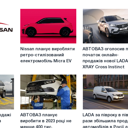
Nissan
АВТОВАЗ
Nissan планує виробляти
АВТОВАЗ оголосив 
планує
оголосив
ретро-стилізований
початок онлайн-
виробляти
про
електромобіль Micra EV
продажів нової LAD
ретро-
початок
XRAY Cross Instinct
стилізований
онлайн-
електромобіль
продажів
Micra
нової
EV
LADA
XRAY
Cross
Instinct
АВТОВАЗ
LADA
одажі
АВТОВАЗ планує
LADA за півроку в пі
планує
за
в
виробити в 2023 році не
рази збільшила прод
виробити
півроку
менше 400 тис.
автомобілів в Росії д