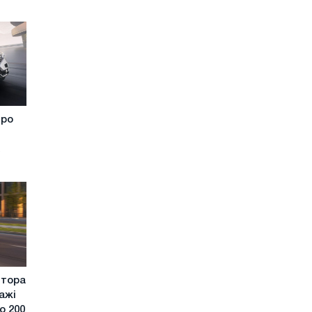
про
A
втора
ажі
о 200