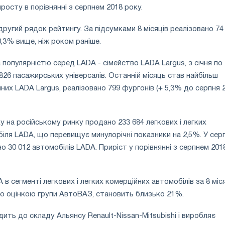
росту в порівнянні з серпнем 2018 року.
ругий рядок рейтингу. За підсумками 8 місяців реалізовано 74
0,3% вище, ніж роком раніше.
 популярністю серед LADA - сімейство LADA Largus, з січня по
826 пасажирських універсалів. Останній місяць став найбільш
них LADA Largus, реалізовано 799 фургонів (+ 5,3% до серпня 
ку на російському ринку продано 233 684 легкових і легких
іля LADA, що перевищує минулорічні показники на 2,5%. У серп
о 30 012 автомобілів LADA. Приріст у порівнянні з серпнем 201
в сегменті легкових і легких комерційних автомобілів за 8 міс
ою оцінкою групи АвтоВАЗ, становить близько 21%.
ть до складу Альянсу Renault-Nissan-Mitsubishi і виробляє