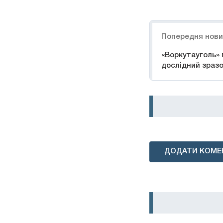
Навігація
Попередня нов
«Воркутауголь»
дослідний зраз
ДОДАТИ КОМЕ