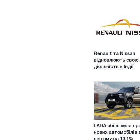
Renault
Renault та Nissan
та
відновлюють свою
Nissan
діяльність в Індії
відновлюють
свою
діяльність
в
Індії
LADA
LADA збільшила пр
збільшила
нових автомобілів 
продажі
лютому на 13,1%