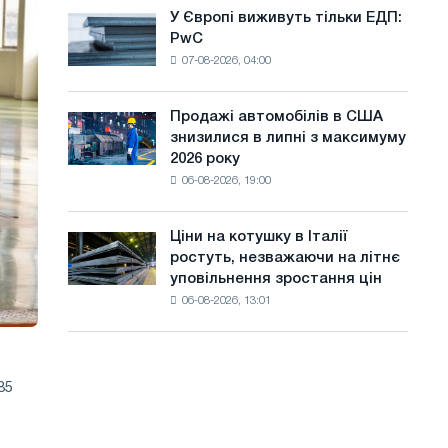
оновлення
а
У Європі виживуть тільки ЕДП:
У
трамвайних
PwC
Європі
й
колій
07-08-2026, 04:00
виживуть
Москви
т
тільки
і
ЕДП:
у
Ярославля
Продажі автомобілів в США
Продажі
PwC
знизилися в липні з максимуму
автомобілів
2026 року
в
06-08-2026, 19:00
США
знизилися
в
Ціни на котушку в Італії
Ціни
липні
ростуть, незважаючи на літнє
на
з
уповільнення зростання цін
котушку
максимуму
06-08-2026, 13:01
в
2026
Італії
року
ростуть,
незважаючи
85
на
літнє
уповільнення