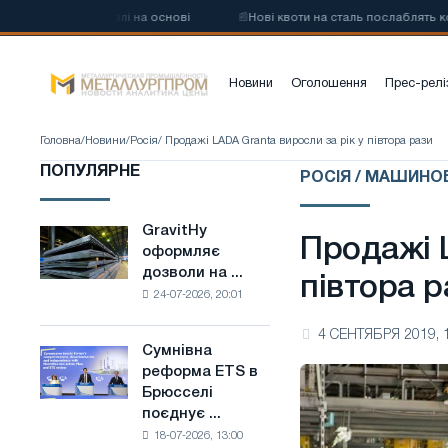
углецевої сталі на основі
📰
Нові квоти на сталь послаблять конку
Новини
Оголошення
Прес-релі
Головна
/
Новини
/
Росія
/ Продажі LADA Granta виросли за рік у півтора рази
ПОПУЛЯРНЕ
РОСІЯ / МАШИН
GravitHy
GravitHy
Продажі L
оформляє
оформляє
дозволи на ...
дозволи
півтора р
24-07-2026, 20:01
на
будівництво
4 СЕНТЯБРЯ 2019, 
заводу
Сумнівна
Сумнівна
з
реформа ETS в
реформа
виробництва
Брюсселі
ETS
низьковуглецевої
поєднує ...
в
сталі
18-07-2026, 13:00
Брюсселі
на