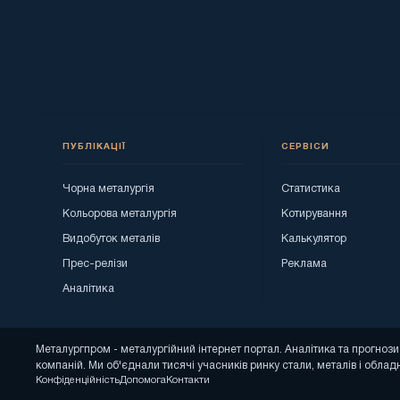
ПУБЛІКАЦІЇ
СЕРВІСИ
Чорна металургія
Статистика
Кольорова металургія
Котирування
Видобуток металів
Калькулятор
Прес-релізи
Реклама
Аналітика
Металургпром - металургійний інтернет портал. Аналітика та прогно
компаній. Ми об'єднали тисячі учасників ринку стали, металів і облад
Конфіденційність
Допомога
Контакти