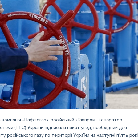
 компанія «Нафтогаз», російський «Газпром» і оператор
стеми (ГТС) України підписали пакет угод, необхідний для
 російського газу по території України на наступні п'ять рокі