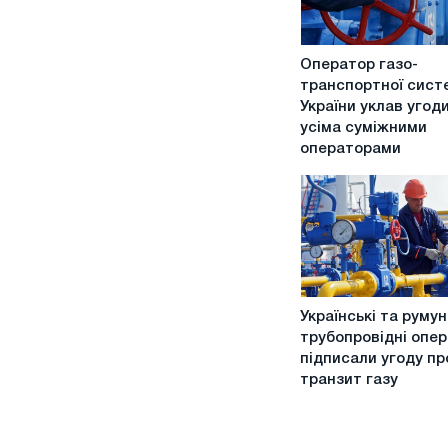
Оператор
Оператор газо-
газо-
транспортної сист
транспортної
України уклав угоди
системи
усіма суміжними
України
операторами
уклав
угоди
з
усіма
суміжними
операторами
Українські
Українські та румун
та
трубопровідні опе
румунські
підписали угоду пр
трубопровідні
транзит газу
оператори
підписали
угоду