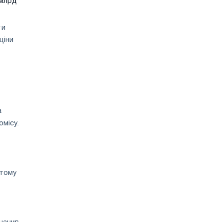
 млрд
ти
ціни
а
омісу.
 тому