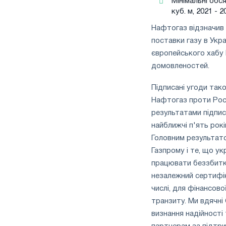
Мінімальні обс
куб. м, 2021 - 
Нафтогаз відзначив 
поставки газу в Укр
європейського хабу 
домовленостей.
Підписані угоди так
Нафтогаз проти Росі
результатами підпис
найближчі п'ять рокі
Головним результато
Газпрому і те, що ук
працювати беззбитко
незалежний сертифік
числі, для фінансово
транзиту. Ми вдячні 
визнання надійності