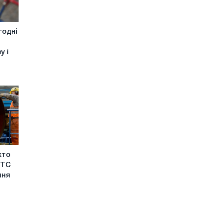
годні
у і
хто
ГТС
ння