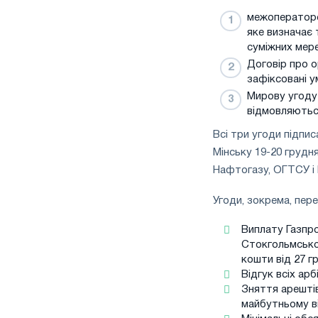
межоператорс
яке визначає 
суміжних мере
Договір про о
зафіксовані у
Мирову угоду 
відмовляються
Всі три угоди підпис
Мінську 19-20 грудн
Нафтогазу, ОГТСУ і 
Угоди, зокрема, пер
Виплату Газпро
Стокгольмськог
кошти від 27 гр
Відгук всіх ар
Зняття арештів
майбутньому ві