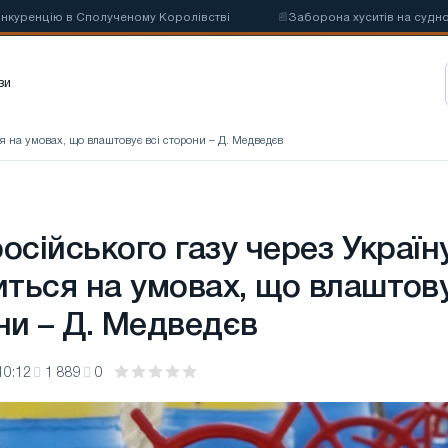
 в Сполученому Королівстві
📰
Заборона хуситів на судноплавство м
зи
я на умовах, що влаштовує всі сторони – Д. Медведєв
осійського газу через Україн
ться на умовах, що влаштов
ни – Д. Медведєв
10:12
1 889
0