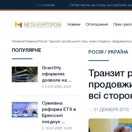
евої сталі на основі
📰
Нові квоти на сталь послаблять конкуренцію
Новини
Оголошення
Прес-релі
Головна
/
Новини
/
Росія
/ Транзит російського газу через Україну продовжитьс
ПОПУЛЯРНЕ
РОСІЯ / УКРАЇНА
GravitHy
GravitHy
Транзит р
оформляє
оформляє
дозволи на ...
дозволи
продовжи
24-07-2026, 20:01
на
всі сторо
будівництво
заводу
Сумнівна
Сумнівна
з
реформа ETS в
31 ДЕКАБРЯ 2019, 
реформа
виробництва
Брюсселі
ETS
низьковуглецевої
поєднує ...
в
сталі
18-07-2026, 13:00
Брюсселі
на