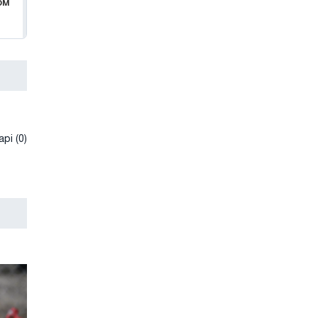
ом
рі (0)