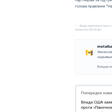
партнерам за підтри
голова правління "Н
metallu
Финансов
сырьевые
Більше н
Навігація
Попередня нов
Влада США заяв
проти «Північно