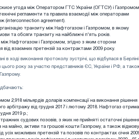
киое угода між Оператором ГТС України (ОГТСУ) і Газпромом
технічні регламенти та правила взаємодії між операторами
ж (interconnection agreement).
рганізацію транзиту між Нафтогазом і Газпромом, в якому
мови та обсяги транзиту на найближчі п'ять років.
між Нафтогазом і Газпромом, згідно з яким сторони
 від взаємних претензій за контрактами 2009 року.
ані в ході виконання протоколу зустрічі, що відбулася в Берліні 
я цього року за участю представників ЄС, України і РФ, а тако
Газпрому.
едбачають:
мом 2,918 мільярдів доларів компенсації на виконання рішення
о арбітражу від грудня 2017 і лютому 2018. Нафтогаз отрима
удня 2019 р.;
бітражних судових позовів, з яких не прийняті остаточні рішення
 на майно, активи та грошові кошти Газпрому, а також відмову
д усіх можливих претензій та позовів по контрактах січня 2009