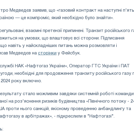
тро Медведєв заявив, що «газовий контракт на наступні п'ят
країною — це компроміс, який необхідно було знайти».
регульовані, взаємні претензії припинені. Транзит російського г
вжиться на умовах, що влаштовує всі сторони. Підписання
 що навіть у найскладніших питань можна розмовляти і
писав Медведєв на
сторінки
у Фейсбук.
-службі НАК «Нафтогаз України», Оператор ГТС України і ПАТ
 угоди, необхідні для продовження транзиту російського газу 
 2024 року включно.
результату стало можливим завдяки системній роботі команди
ої на роз'яснення ризиків будівництва «Північного потоку - 2»
А проти нього санкцій, якісному проведенню анбандлингу та
афтогазу в арбітражах», - підкреслили в "Нафтогазі".
ь: