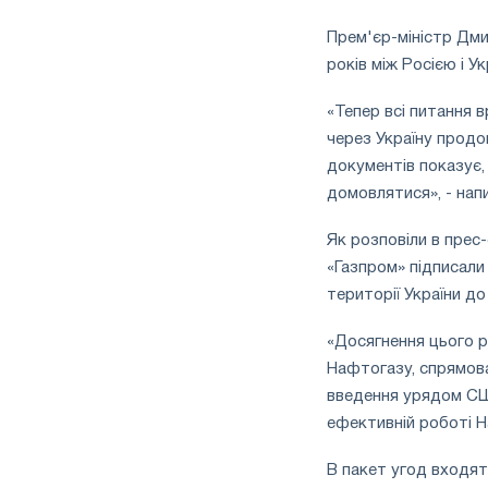
Прем'єр-міністр Дми
років між Росією і У
«Тепер всі питання в
через Україну продо
документів показує,
домовлятися», - на
Як розповіли в прес
«Газпром» підписали
території України до
«Досягнення цього 
Нафтогазу, спрямован
введення урядом СШ
ефективній роботі Н
В пакет угод входят