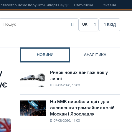
оже порушити імпорт Саудівської сталі
Статистика
📰
Іспанська Acerinox відзна
Реклама
ВХІД
О
б
р
НОВИНИ
АНАЛІТИКА
а
т
у
Ринок нових вантажівок у
Ринок
и
липні
нових
ує
07-08-2026, 16:00
вантажівок
м
у
о
липні
На БМК виробили дріт для
На
в
оновлення трамвайних колій
БМК
Москви і Ярославля
виробили
у
07-08-2026, 11:00
дріт
с
для