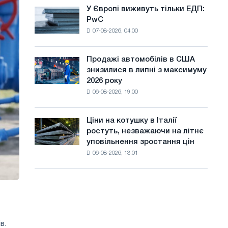
оновлення
а
У Європі виживуть тільки ЕДП:
У
трамвайних
PwC
Європі
й
колій
07-08-2026, 04:00
виживуть
Москви
т
тільки
і
ЕДП:
у
Ярославля
Продажі автомобілів в США
Продажі
PwC
знизилися в липні з максимуму
автомобілів
2026 року
в
06-08-2026, 19:00
США
знизилися
в
Ціни на котушку в Італії
Ціни
липні
ростуть, незважаючи на літнє
на
з
уповільнення зростання цін
котушку
максимуму
06-08-2026, 13:01
в
2026
Італії
року
ростуть,
незважаючи
на
літнє
уповільнення
в.