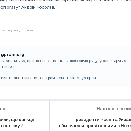
мку енергетичної безпеки на європейському континенті», - за
афтогазу" Андрій Коболєв.
rgprom.org
ая аналитика, прогнозы цен на сталь, железную руду, уголь и другие
 товары.
овин та аналітики на
телеграм-каналі Металургпром
.
ина
Наступна нови
или, що санкції
Президенти Росії та Украї
го потоку 2»
обмінялися привітаннями з Нов