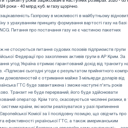
яги транзиту років зафіксовані в наступних розмірах: 2020 - 65
2024 роки - 40 млрд куб. м газу щорічно.
зацікавленість Газпрому в можливості в майбутньому віднови
аїну з урахуванням принципу формування вартості газу на базі 
NCG. Питання про постачання газу не є частиною пакетних
ож не стосуються питання судових позовів підприємств групи
йської Федерації про захоплених активів групи в АР Крим. За
ання угод Україна отримає гарантований дохід від транзиту н
в. «Підписані сьогодні угоди є результатом прийнятного компр
м домовленостей є отримання майже 3 мільярди доларів від
раїнська ГТС буде завантажена і зможе наступні п'ять років
во. Транзит не буде перерваний, його буде здійснювати
ований оператор. Крім того, скасовуються численні ризики, в
ї системи країни, які могли реалізуватися у разі припинення
Європейської Комісії за її послідовну позицію, що свідчить про
 та ефективності української ГТС, а також американським