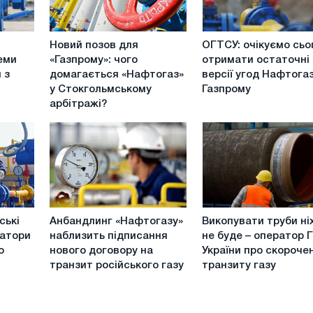
Новий
ОГТСУ:
Новий позов для
ОГТСУ: очікуємо сьо
позов
очікуємо
еми
«Газпрому»: чого
отримати остаточні
для
сьогодні
 з
домагається «Нафтогаз»
версії угод Нафтогаз
«Газпрому»:
отримати
у Стокгольмському
Газпрому
чого
остаточні
арбітражі?
домагається
версії
«Нафтогаз»
угод
у
Нафтогазу
Стокгольмському
і
арбітражі?
Газпрому
Анбандлинг
Викопувати
ські
Анбандлинг «Нафтогазу»
Викопувати труби ні
«Нафтогазу»
труби
ратори
наблизить підписання
не буде – оператор 
наблизить
ніхто
о
нового договору на
України про скороче
підписання
не
транзит російського газу
транзиту газу
нового
буде
договору
–
на
оператор