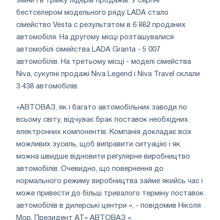
зміни і в трійку лідерів продажів. У серпні
бестселером модельного ряду LADA стало
сімейство Vesta c результатом в 6 882 проданих
автомобіля. На другому місці розташувалися
автомобілі сімейства LADA Granta - 5 007
автомобілів. На третьому місці - моделі сімейства
Niva, сукупні продажі Niva Legend і Niva Travel склали
3 438 автомобілів.
«АВТОВАЗ, як і багато автомобільних заводи по
всьому світу, відчуває брак поставок необхідних
електронних компонентів. Компанія докладає всіх
можливих зусиль, щоб виправити ситуацію і як
можна швидше відновити регулярне виробництво
автомобілів. Очевидно, що повернення до
нормального режиму виробництва займе якийсь час і
може привести до більш тривалого терміну поставок
автомобілів в дилерські центри », - повідомив Ніколя
Мор, Президент АТ« АВТОВАЗ ».