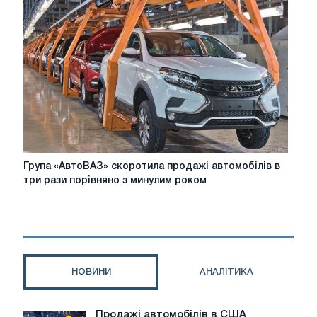
початку
року
підняв
ціни
через
подорожчання
металопродукції
Група
Група «АвтоВАЗ» скоротила продажі автомобілів в
«АвтоВАЗ»
три рази порівняно з минулим роком
скоротила
продажі
автомобілів
в
три
рази
НОВИНИ
АНАЛІТИКА
порівняно
з
минулим
Продажі автомобілів в США