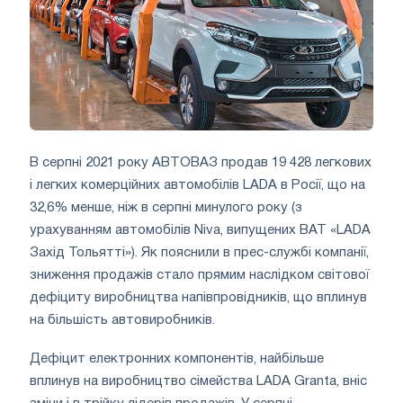
В серпні 2021 року АВТОВАЗ продав 19 428 легкових
і легких комерційних автомобілів LADA в Росії, що на
32,6% менше, ніж в серпні минулого року (з
урахуванням автомобілів Niva, випущених ВАТ «LADA
Захід Тольятті»). Як пояснили в прес-службі компанії,
зниження продажів стало прямим наслідком світової
дефіциту виробництва напівпровідників, що вплинув
на більшість автовиробників.
Дефіцит електронних компонентів, найбільше
вплинув на виробництво сімейства LADA Granta, вніс