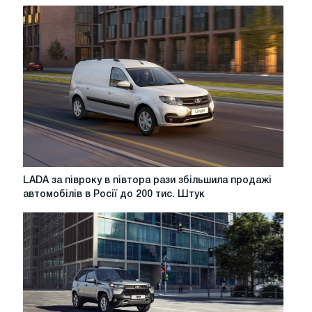
LADA
LADA за півроку в півтора рази збільшила продажі
за
автомобілів в Росії до 200 тис. Штук
півроку
в
півтора
рази
збільшила
продажі
автомобілів
в