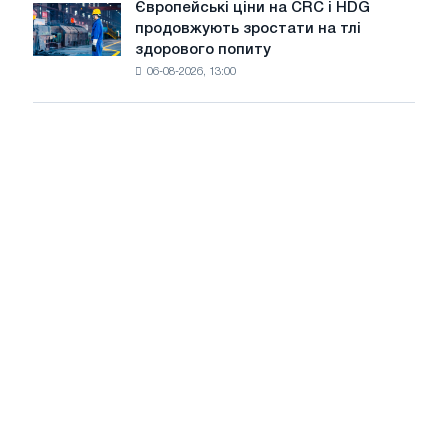
зростання
Європейські ціни на CRC і HDG
Європейські
нову
цін
продовжують зростати на тлі
ціни
ріжучу
здорового попиту
на
машину
06-08-2026, 13:00
CRC
і
HDG
продовжують
зростати
на
тлі
здорового
попиту