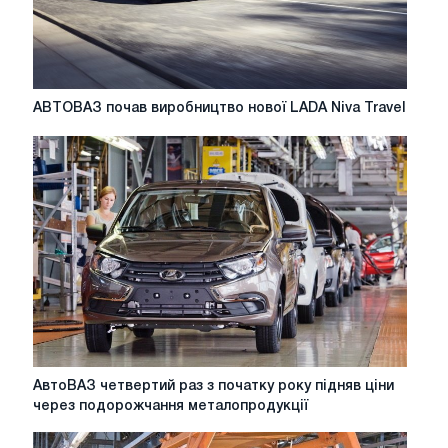
Росії
до
200
тис.
Штук
АВТОВАЗ
АВТОВАЗ почав виробництво нової LADA Niva Travel
почав
виробництво
нової
LADA
Niva
Travel
АвтоВАЗ
АвтоВАЗ четвертий раз з початку року підняв ціни
четвертий
через подорожчання металопродукції
раз
з