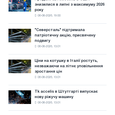
Продажі
роком
знизилися в липні з максимуму 2026
автомобілів
року
в
06-08-2026, 19:00
США
знизилися
в
"Северсталь" підтримала
"Северсталь"
липні
патріотичну акцію, присвячену
підтримала
з
подвигу
патріотичну
максимуму
06-08-2026, 13:01
акцію,
2026
присвячену
року
подвигу
Ціни на котушку в Італії ростуть,
Ціни
радянської
незважаючи на літнє уповільнення
на
авіації
зростання цін
котушку
в
06-08-2026, 13:01
в
роки
Італії
Великої
ростуть,
Вітчизняної
Tk accelis в Штутгарті випускає
Tk
незважаючи
війни
нову ріжучу машину
accelis
на
06-08-2026, 13:01
в
літнє
Штутгарті
уповільнення
випускає