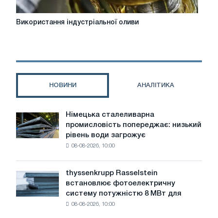
Використання
Використання індустріальної оливи
індустріальної
оливи
НОВИНИ
АНАЛІТИКА
Німецька сталеливарна
Німецька
промисловість попереджає: низький
сталеливарна
рівень води загрожує
промисловість
08-08-2026, 10:00
попереджає:
низький
рівень
thyssenkrupp Rasselstein
thyssenkrupp
води
встановлює фотоелектричну
Rasselstein
загрожує
систему потужністю 8 МВт для
встановлює
безпеці
08-08-2026, 10:00
фотоелектричну
поставок
систему