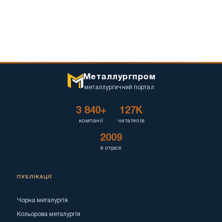
Металлургпром
металлургичний портал
3 840+
127K
компанії
читателів
2009
в отразі
ПУБЛІКАЦІЇ
Чорна металургія
Кольорова металургія