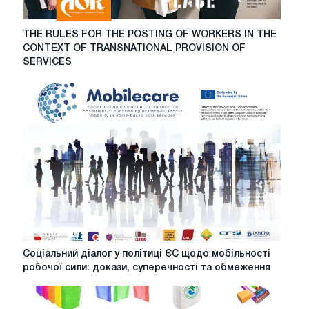
THE
THE RULES FOR THE POSTING OF WORKERS IN THE
RULES
CONTEXT OF TRANSNATIONAL PROVISION OF
FOR
SERVICES
THE
POSTING
OF
WORKERS
IN
THE
CONTEXT
OF
TRANSNATIONAL
PROVISION
OF
SERVICES
Соціальний
Соціальний діалог у політиці ЄС щодо мобільності
діалог
робочої сили: докази, суперечності та обмеження
у
політиці
ЄС