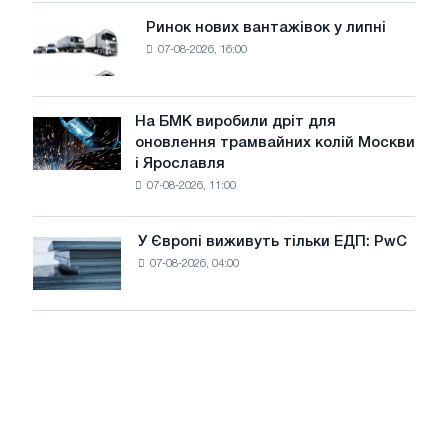
потужністю
Ринок нових вантажівок у липні
Ринок
8
07-08-2026, 16:00
нових
МВт
вантажівок
для
у
досягнення
липні
На БМК виробили дріт для
цілей
На
оновлення трамвайних колій Москви
декарбонізації
БМК
і Ярославля
виробили
07-08-2026, 11:00
дріт
для
оновлення
У Європі виживуть тільки ЕДП: PwC
У
трамвайних
07-08-2026, 04:00
Європі
колій
виживуть
Москви
тільки
і
ЕДП:
Ярославля
PwC