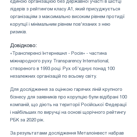
єдиною організацією без державної участі в шістці
лідерів з рейтингом класу А1, який присуджується
організаціям з максимально високим рівнем протидії
корупції і мінімальним рівнем пов'язаних з нею
ризиків.
Довідково:
«Трансперенсі Інтернешнл - Росія» - частина
міжнародного руху Transparency International,
створеного в 1993 році. Рух об'єднує понад 100
незалежних організацій по всьому світу.
Для дослідження за оцінкою гарячих ліній крупного
бізнесу для заявників про корупцію були відібрані 100
компаній, що діють на території Російської Федерації
і найбільших по виручці на основі щорічного рейтингу
РБК за 2020 рік.
За результатами дослідження Металоінвест набрав