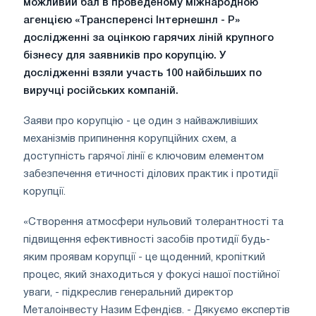
можливий бал в проведеному міжнародною
агенцією «Трансперенсі Інтернешнл - Р»
дослідженні за оцінкою гарячих ліній крупного
бізнесу для заявників про корупцію. У
дослідженні взяли участь 100 найбільших по
виручці російських компаній.
Заяви про корупцію - це один з найважливіших
механізмів припинення корупційних схем, а
доступність гарячої лінії є ключовим елементом
забезпечення етичності ділових практик і протидії
корупції.
«Створення атмосфери нульовий толерантності та
підвищення ефективності засобів протидії будь-
яким проявам корупції - це щоденний, кропіткий
процес, який знаходиться у фокусі нашої постійної
уваги, - підкреслив генеральний директор
Металоінвесту Назим Ефендієв. - Дякуємо експертів