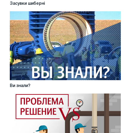
Засувки
Засувки шиберні
шиберні
Ви
Ви знали?
знали?