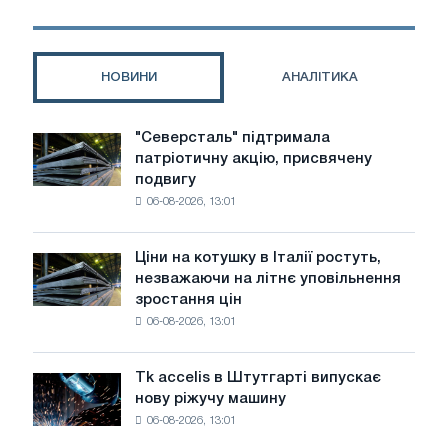
НОВИНИ
АНАЛІТИКА
"Северсталь" підтримала
"Северсталь"
патріотичну акцію, присвячену
підтримала
подвигу
патріотичну
06-08-2026, 13:01
акцію,
присвячену
подвигу
Ціни на котушку в Італії ростуть,
Ціни
радянської
незважаючи на літнє уповільнення
на
авіації
зростання цін
котушку
в
06-08-2026, 13:01
в
роки
Італії
Великої
ростуть,
Вітчизняної
Tk accelis в Штутгарті випускає
Tk
незважаючи
війни
нову ріжучу машину
accelis
на
06-08-2026, 13:01
в
літнє
Штутгарті