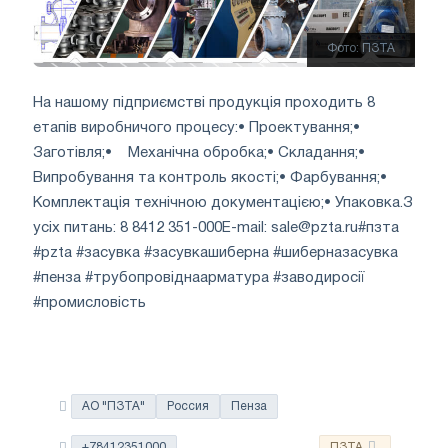
Фото: ПЗТА
На нашому підприємстві продукція проходить 8
етапів виробничого процесу:
• Проектування;
•
Заготівля;
• Механічна обробка;
• Складання;
•
Випробування та контроль якості;
• Фарбування;
•
Комплектація технічною документацією;
• Упаковка.
З
усіх питань: 8 8412 351-000
E-mail:
sale@pzta.ru
#пзта
#pzta #засувка #засувкашиберна #шиберназасувка
#пенза #трубопровіднаарматура #заводиросії
#промисловість
АО "ПЗТА"
Россия
Пенза
+78412351000
ПЗТА