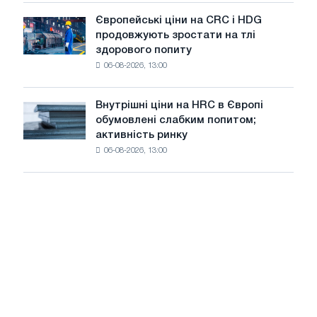
уповільнення
випускає
зростання
Європейські ціни на CRC і HDG
Європейські
нову
цін
продовжують зростати на тлі
ціни
ріжучу
здорового попиту
на
машину
06-08-2026, 13:00
CRC
і
HDG
Внутрішні ціни на HRC в Європі
Внутрішні
продовжують
обумовлені слабким попитом;
ціни
зростати
активність ринку
на
на
06-08-2026, 13:00
HRC
тлі
в
здорового
Європі
попиту
обумовлені
слабким
попитом;
активність
ринку
сповільнюється
на
тлі
літнього