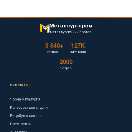
Металлургпром
металлургичний портал
3 840+
127K
компанії
читателів
2009
в отразі
ПУБЛІКАЦІЇ
Чорна металургія
Кольорова металургія
Видобуток металів
Прес-релізи