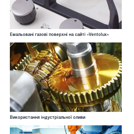
Емальовані
Емальовані газові поверхні на сайті «Ventolux»
газові
поверхні
на
сайті
«Ventolux»
Використання
Використання індустріальної оливи
індустріальної
оливи