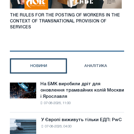
THE
THE RULES FOR THE POSTING OF WORKERS IN THE
RULES
CONTEXT OF TRANSNATIONAL PROVISION OF
FOR
SERVICES
THE
POSTING
OF
WORKERS
IN
THE
НОВИНИ
АНАЛІТИКА
CONTEXT
OF
TRANSNATIONAL
На БМК виробили дріт для
На
PROVISION
оновлення трамвайних колій Москви
БМК
OF
і Ярославля
виробили
SERVICES
07-08-2026, 11:00
дріт
для
оновлення
У Європі виживуть тільки ЕДП: PwC
У
трамвайних
07-08-2026, 04:00
Європі
колій