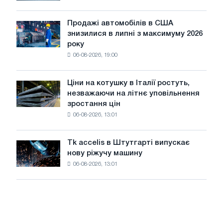
виживуть
Москви
тільки
і
ЕДП:
Продажі автомобілів в США
Ярославля
Продажі
PwC
знизилися в липні з максимуму 2026
автомобілів
року
в
06-08-2026, 19:00
США
знизилися
в
Ціни на котушку в Італії ростуть,
Ціни
липні
незважаючи на літнє уповільнення
на
з
зростання цін
котушку
максимуму
06-08-2026, 13:01
в
2026
Італії
року
ростуть,
Tk accelis в Штутгарті випускає
Tk
незважаючи
нову ріжучу машину
accelis
на
06-08-2026, 13:01
в
літнє
Штутгарті
уповільнення
випускає
зростання
нову
цін
ріжучу
машину