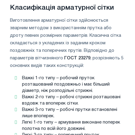
Класифікація арматурної сітки
Виготовлення арматурної сітки здійснюється
зварним методом з використанням прутка або
дроту певних розмірних параметрів. Класична сітка
складається з укладених із заданим кроком
поздовжніх та поперечних прутів. Відповідно до
параметрів вітчизняного
ГОСТ 23279
, розрізняють 5
основних видів таких конструкцій:
Важкі 1-го типу – робочий пруток
розташований поздовжньо і має більший
діаметр, ніж розподільні стрижні.
Важкі 2-го типу – робочі стрижні розташовані
вздовж та впоперек сітки.
Важкі 3-го типу – робочі прутки встановлені
лише впоперек.
Легкі 1-го типу – армування виконане поперек
полотна по всій його довжині.
Легкі 2-го типу – поперечний пруток