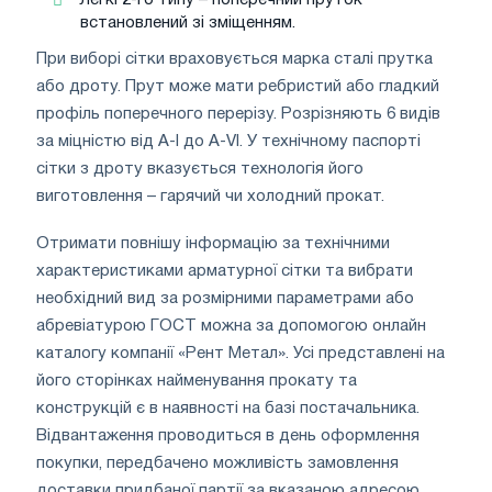
встановлений зі зміщенням.
При виборі сітки враховується марка сталі прутка
або дроту. Прут може мати ребристий або гладкий
профіль поперечного перерізу. Розрізняють 6 видів
за міцністю від А-І до А-VI. У технічному паспорті
сітки з дроту вказується технологія його
виготовлення – гарячий чи холодний прокат.
Отримати повнішу інформацію за технічними
характеристиками арматурної сітки та вибрати
необхідний вид за розмірними параметрами або
абревіатурою ГОСТ можна за допомогою онлайн
каталогу компанії «Рент Метал». Усі представлені на
його сторінках найменування прокату та
конструкцій є в наявності на базі постачальника.
Відвантаження проводиться в день оформлення
покупки, передбачено можливість замовлення
доставки придбаної партії за вказаною адресою.