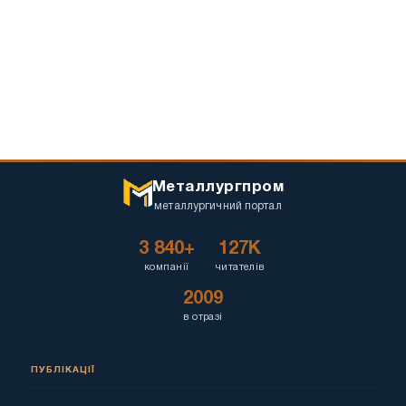
Металлургпром
металлургичний портал
3 840+
127K
компанії
читателів
2009
в отразі
ПУБЛІКАЦІЇ