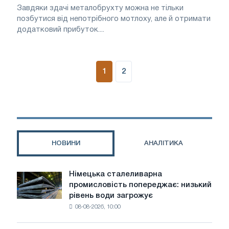
Завдяки здачі металобрухту можна не тільки
позбутися від непотрібного мотлоху, але й отримати
додатковий прибуток....
1
2
НОВИНИ
АНАЛІТИКА
Німецька сталеливарна
Німецька
промисловість попереджає: низький
сталеливарна
рівень води загрожує
промисловість
08-08-2026, 10:00
попереджає:
низький