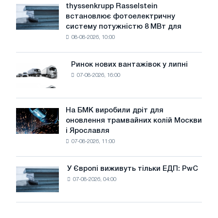
рівень
thyssenkrupp Rasselstein
thyssenkrupp
води
встановлює фотоелектричну
Rasselstein
загрожує
систему потужністю 8 МВт для
встановлює
безпеці
08-08-2026, 10:00
фотоелектричну
поставок
систему
потужністю
Ринок нових вантажівок у липні
Ринок
8
07-08-2026, 16:00
нових
МВт
вантажівок
для
у
досягнення
липні
На БМК виробили дріт для
цілей
На
оновлення трамвайних колій Москви
декарбонізації
БМК
і Ярославля
виробили
07-08-2026, 11:00
дріт
для
оновлення
У Європі виживуть тільки ЕДП: PwC
У
трамвайних
07-08-2026, 04:00
Європі
колій
виживуть
Москви
тільки
і
ЕДП:
Ярославля