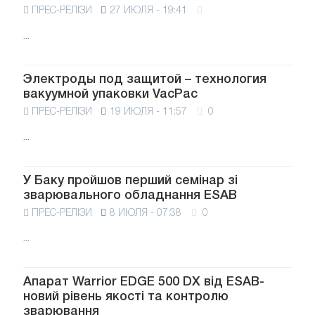
ПРЕС-РЕЛІЗИ
27 ИЮЛЯ - 19:41
...
Электроды под защитой – технология
вакуумной упаковки VacPac
ПРЕС-РЕЛІЗИ
19 ИЮЛЯ - 11:57
0
...
У Баку пройшов перший семінар зі
зварювального обладнання ESAB
ПРЕС-РЕЛІЗИ
8 ИЮЛЯ - 07:38
0
...
Апарат Warrior EDGE 500 DX від ESAB-
новий рівень якості та контролю
зварювання