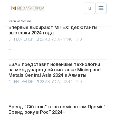
Головна
/ Москва
Впервые выбирают MITEX: дебютанты
выставки 2024 года
ПРЕС-РЕЛІЗИ
29 АВГУСТА - 17:46
0
...
ESAB представит новейшие технологии
на международной выставке Mining and
Metals Central Asia 2024 в Алматы
ПРЕС-РЕЛІЗИ
22 АВГУСТА - 12:47
0
...
Бренд "Сібталь" став номінантом Премії "
Бренд року в Росії 2024»