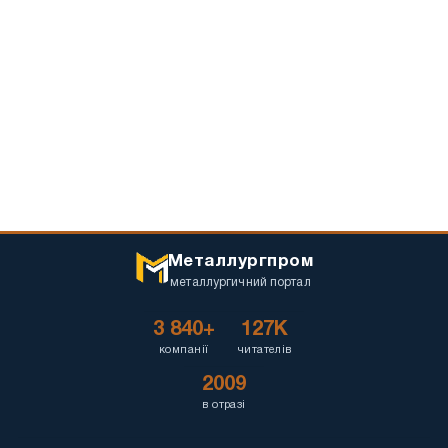
Металлургпром
металлургичний портал
3 840+
127K
компанії
читателів
2009
в отразі