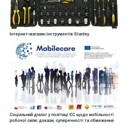
Інтернет-
Інтернет-магазин інструментів Stanley
магазин
інструментів
Stanley
Соціальний
Соціальний діалог у політиці ЄС щодо мобільності
діалог
робочої сили: докази, суперечності та обмеження
у