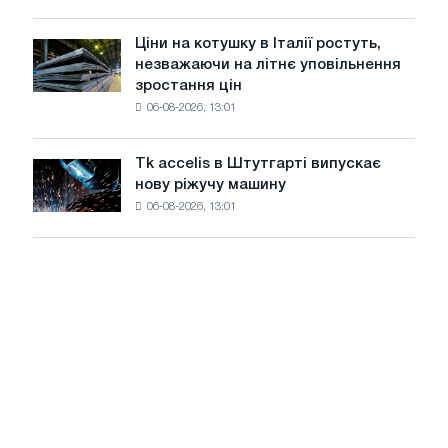
знизилися
в
Ціни на котушку в Італії ростуть,
Ціни
липні
незважаючи на літнє уповільнення
на
з
зростання цін
котушку
максимуму
06-08-2026, 13:01
в
2026
Італії
року
ростуть,
Tk accelis в Штутгарті випускає
Tk
незважаючи
нову ріжучу машину
accelis
на
06-08-2026, 13:01
в
літнє
Штутгарті
уповільнення
випускає
зростання
нову
цін
ріжучу
машину