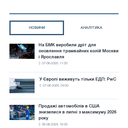
політиці
ЄС
щодо
мобільності
робочої
НОВИНИ
АНАЛІТИКА
сили:
докази,
суперечності
На БМК виробили дріт для
На
та
оновлення трамвайних колій Москви
БМК
обмеження
і Ярославля
виробили
07-08-2026, 11:00
дріт
для
оновлення
У Європі виживуть тільки ЕДП: PwC
У
трамвайних
07-08-2026, 04:00
Європі
колій
виживуть
Москви
тільки
і
ЕДП:
Продажі автомобілів в США
Ярославля
Продажі
PwC
знизилися в липні з максимуму 2026
автомобілів
року
в
06-08-2026, 19:00
США