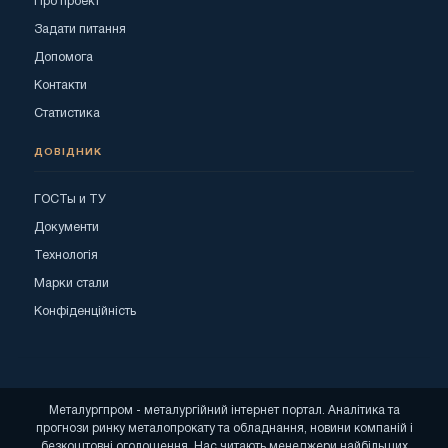
Про проект
Задати питання
Допомога
Контакти
Статистика
ДОВІДНИК
ГОСТы и ТУ
Документи
Технологія
Марки стали
Конфіденційність
Металургпром - металургійний інтернет портал. Аналітика та
прогнози ринку металопрокату та обладнання, новини компаній і
безкоштовні оголошення. Нас читають менеджери найбільших