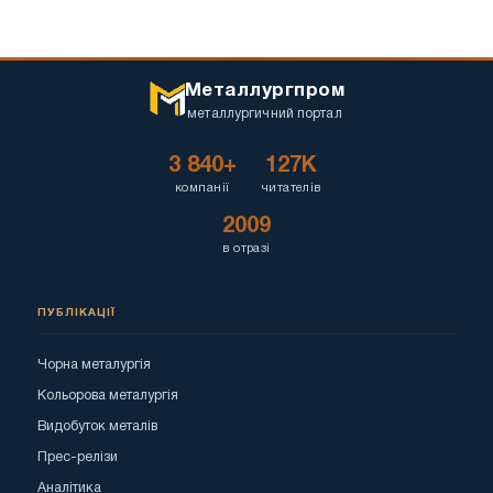
Металлургпром
металлургичний портал
3 840+
127K
компанії
читателів
2009
в отразі
ПУБЛІКАЦІЇ
Чорна металургія
Кольорова металургія
Видобуток металів
Прес-релізи
Аналітика