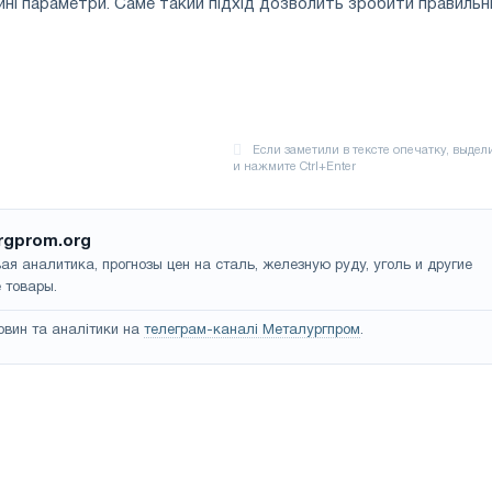
йні параметри. Саме такий підхід дозволить зробити правильн
rgprom.org
ая аналитика, прогнозы цен на сталь, железную руду, уголь и другие
 товары.
овин та аналітики на
телеграм-каналі Металургпром
.