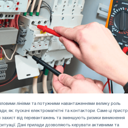
силовими лініями та потужними навантаженнями велику роль
ади, як: пускачі електромагнітні та контактори. Саме ці пристр
й захист від перевантажень та зменшують ризики виникнення
итуації. Дані прилади дозволяють керувати активними та