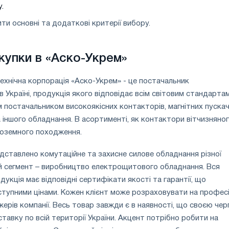
.
ти основні та додаткові критерії вибору.
купки в «Аско-Укрем»
ехнічна корпорація «Аско-Укрем» - це постачальник
 Україні, продукція якого відповідає всім світовим стандартам
м постачальником високоякісних контакторів, магнітних пускач
а іншого обладнання. В асортименті, як контактори вітчизняно
іноземного походження.
едставлено комутаційне та захисне силове обладнання різної
й сегмент – виробництво електрощитового обладнання. Вся
укція має відповідні сертифікати якості та гарантії, що
тупними цінами. Кожен клієнт може розраховувати на профес
ерів компанії. Весь товар завжди є в наявності, що своєю че
тавку по всій території України. Акцент потрібно робити на