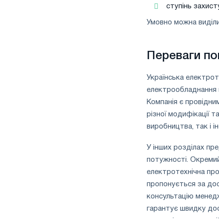
ступінь захисту
Умовно можна виділи
Переваги по
Українська електрот
електрообладнання в
Компанія є провідни
різної модифікації т
виробництва, так і 
У інших розділах пр
потужності. Окреми
електротехнічна прод
пропонується за дос
консультацію менедж
гарантує швидку дос