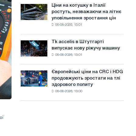
в
а
Ціни на котушку в Італії
Ціни
липні
ростуть, незважаючи на літнє
на
й
з
уповільнення зростання цін
котушку
максимуму
т
06-08-2026, 13:01
в
2026
Італії
у
року
ростуть,
Tk accelis в Штутгарті
Tk
незважаючи
випускає нову ріжучу машину
accelis
на
06-08-2026, 13:01
в
літнє
Штутгарті
уповільнення
випускає
зростання
Європейські ціни на CRC і HDG
Європейські
нову
цін
продовжують зростати на тлі
ціни
ріжучу
здорового попиту
на
машину
06-08-2026, 13:00
CRC
і
HDG
продовжують
ої
зростати
на
тлі