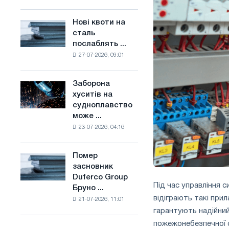
поєднує
основі
галузеві
водню
Нові квоти на
Нові
обмеження
у
сталь
квоти
з
Франції
послаблять ...
на
амбіціями
27-07-2026, 09:01
сталь
по
послаблять
боротьбі
конкуренцію
зі
Заборона
Заборона
в
зміною
хуситів на
хуситів
Сполученому
клімату
судноплавство
на
Королівстві
може ...
судноплавство
23-07-2026, 04:16
може
порушити
імпорт
Помер
Помер
Саудівської
засновник
засновник
сталі
Duferco Group
Duferco
Під час управління 
Бруно ...
Group
відіграють такі прил
21-07-2026, 11:01
Бруно
гарантують надійни
Больфо
пожежонебезпечної с