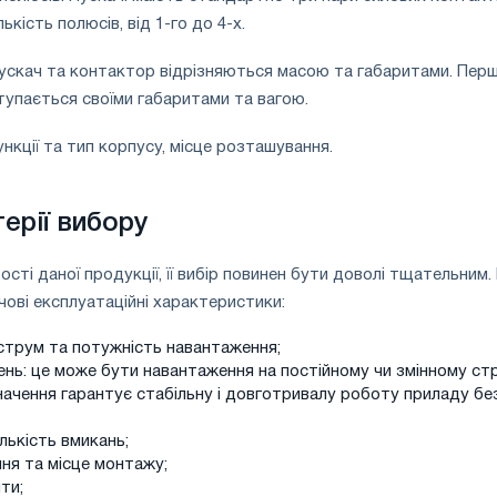
ькість полюсів, від 1-го до 4-х.
Пускач та контактор відрізняються масою та габаритами. Пер
тупається своїми габаритами та вагою.
нкції та тип корпусу, місце розташування.
ерії вибору
ті даної продукції, її вибір повинен бути доволі тщательним.
чові експлуатаційні характеристики:
струм та потужність навантаження;
нь: це може бути навантаження на постійному чи змінному стр
ачення гарантує стабільну і довготривалу роботу приладу бе
лькість вмикань;
ня та місце монтажу;
ти;