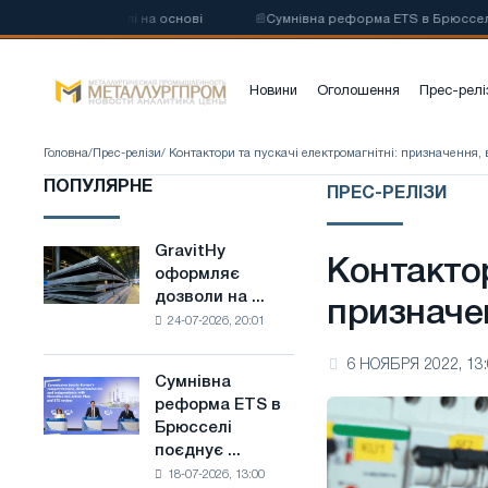
евої сталі на основі
📰
Сумнівна реформа ETS в Брюсселі поєднує г
Новини
Оголошення
Прес-релі
Головна
/
Прес-релізи
/ Контактори та пускачі електромагнітні: призначення,
ПОПУЛЯРНЕ
ПРЕС-РЕЛІЗИ
GravitHy
GravitHy
Контактор
оформляє
оформляє
дозволи на ...
дозволи
призначе
24-07-2026, 20:01
на
будівництво
6 НОЯБРЯ 2022, 13
заводу
Сумнівна
Сумнівна
з
реформа ETS в
реформа
виробництва
Брюсселі
ETS
низьковуглецевої
поєднує ...
в
сталі
18-07-2026, 13:00
Брюсселі
на