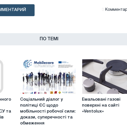
ММЕНТАРИЙ
Комментари
ПО ТЕМІ
Соціальний
Емальовані
чного
Соціальний діалог у
Емальовані газові
діалог
газові
політиці ЄС щодо
поверхні на сайті
у
поверхні
ЗСУ та
мобільності робочої сили:
«Ventolux»
політиці
на
ів
докази, суперечності та
ЄС
сайті
обмеження
щодо
«Ventolux»