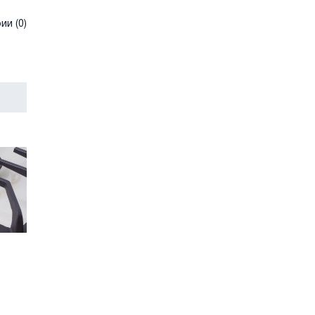
и (0)