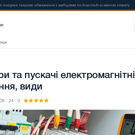
алузеві обмеження з амбіціями по боротьбі зі зміною клімату
📰
Нов
зи
 види
и та пускачі електромагнітні
ння, види
:09
24
0