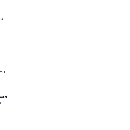
ше
 На
умі.
з