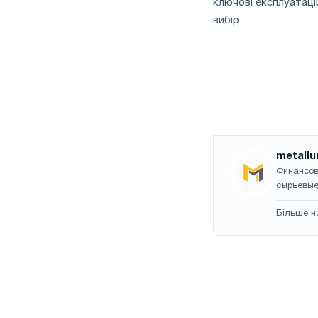
ключові експлуатаці
вибір.
metallu
Финансов
сырьевые
Більше н