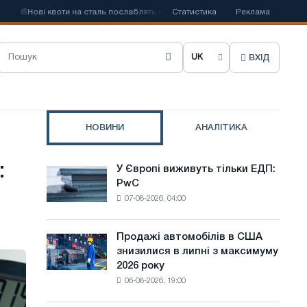
і квоти на сталь послаблять конкуренцію в Сполученому Королівстві
Статистика
Реклама
ВХІД
О
б
р
НОВИНИ
АНАЛІТИКА
а
т
:
У Європі виживуть тільки ЕДП:
У
и
PwC
Європі
07-08-2026, 04:00
виживуть
м
тільки
о
ЕДП:
Продажі автомобілів в США
Продажі
PwC
в
знизилися в липні з максимуму
автомобілів
2026 року
в
у
06-08-2026, 19:00
США
с
знизилися