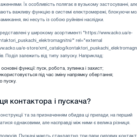
аженнями. Їх особливість полягає в вузькому застосуванні, ал
рають важливу функцію в системі електромережі, блокуючи мо
микання, які несуть із собою руйнівні наслідки.
 представлені у широкому асортименті "https://www.acko.ua/e-
taktori_puskachi_elektromagnitni/" rel="external
w.acko.ua/e-store/xml_catalog/kontaktori_puskachi_elektromagnit
в. Поділ залежить від типу запуску. Наприклад:
о основні функції: пуск, робота, зупинка і захист;
икористовується під час зміну напрямку обертання;
о пуску.
иця контактора і пускача?
онструкції та за призначенням обидва ці прилади, на перший
атися однаковими, але насправді між ними є велика різниця.
 полюсів. Пускачі мають стандартно три пари силових контакті