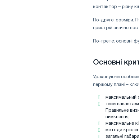
контактор – різну кіл
По-друге: розміри. 
пристрій значно пос
По-третє: основні фу
Основні крит
Ураховуючи особливос
першому плані – клю
максимальний 
типи навантаже
Правильне визн
вимкнення;
максимальне кі
методи кріплен
загальні габари