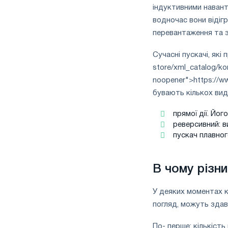
індуктивними навант
водночас вони відіг
перевантаження та за
Сучасні пускачі, які
store/xml_catalog/kon
noopener">https://ww
бувають кількох виді
прямої дії. Йог
реверсивний: в
пускач плавног
В чому різн
У деяких моментах к
погляд, можуть здав
По- перше: кількість