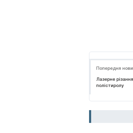
Навигация
Попередня нов
Лазерне різанн
полістиролу