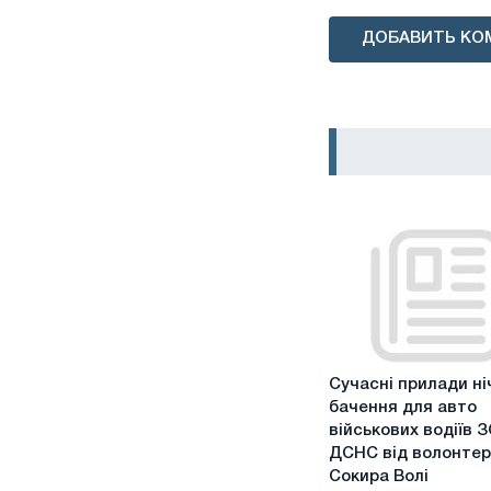
ДОБАВИТЬ КО
Сучасні
Сучасні прилади ні
прилади
бачення для авто
нічного
військових водіїв 
бачення
ДСНС від волонтер
для
Сокира Волі
авто