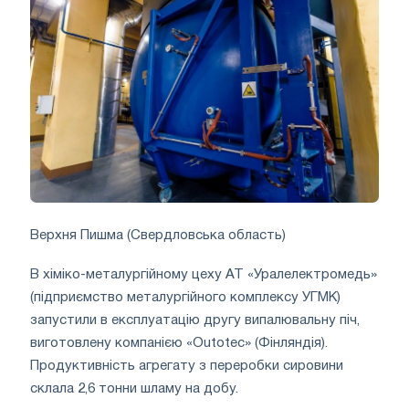
Верхня Пишма (Свердловська область)
В хіміко-металургійному цеху АТ «Уралелектромедь»
(підприємство металургійного комплексу УГМК)
запустили в експлуатацію другу випалювальну піч,
виготовлену компанією «Outotec» (Фінляндія).
Продуктивність агрегату з переробки сировини
склала 2,6 тонни шламу на добу.