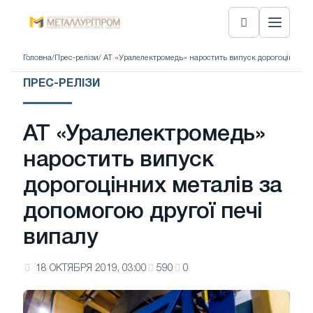
Головна
/
Прес-релізи
/ АТ «Уралелектромедь» наростить випуск дорогоцінних м
ПРЕС-РЕЛІЗИ
АТ «Уралелектромедь»
наростить випуск
дорогоцінних металів за
допомогою другої печі
випалу
18 ОКТЯБРЯ 2019, 03:00
590
0