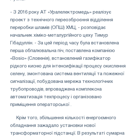
- З 2016 року АТ «Уралелектромедь» реалізує
проект з технічного переозброєння відділення
переробки шламів (ОПШ) ХМЦ, - розповідає
начальник хіміко-металургійного цеху Тимур
Гібадуллін. - За цей період часу була встановлена ​​
перша обпалювальна піч, поставлена ​​компанією
«Bosio» (Словенія), встановлений газифікатор
рідкого кисню для інтенсифікації процесу окислення
селену, змонтована система вентиляції та пожежної
сигналізації, побудована мережа технологічних
трубопроводів, впроваджена комплексна
автоматизація техпроцесу і організовано
приміщення операторської .
Крім того, збільшення кількості енергоємного
обладнання зажадало установки нової
трансформаторної підстанції. В результаті сумарна