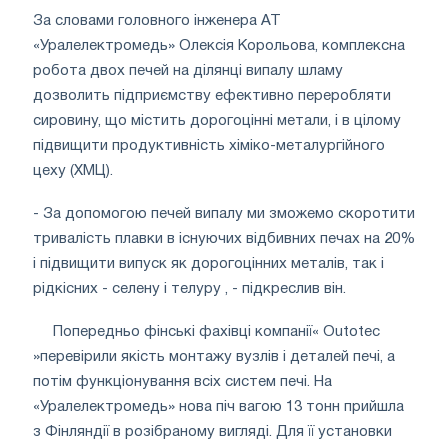
За словами головного інженера АТ
«Уралелектромедь» Олексія Корольова, комплексна
робота двох печей на ділянці випалу шламу
дозволить підприємству ефективно переробляти
сировину, що містить дорогоцінні метали, і в цілому
підвищити продуктивність хіміко-металургійного
цеху (ХМЦ).
- За допомогою печей випалу ми зможемо скоротити
тривалість плавки в існуючих відбивних печах на 20%
і підвищити випуск як дорогоцінних металів, так і
рідкісних - селену і телуру , - підкреслив він.
Попередньо фінські фахівці компанії« Outotec
»перевірили якість монтажу вузлів і деталей печі, а
потім функціонування всіх систем печі. На
«Уралелектромедь» нова піч вагою 13 тонн прийшла
з Фінляндії в розібраному вигляді. Для її установки