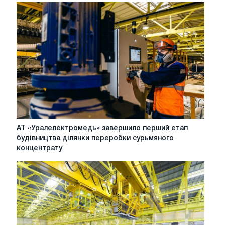
більше
10
млн
рублів
за
рахунок
скорочення
терміну
капітального
ремонту
печі
АТ
АТ «Уралелектромедь» завершило перший етап
«Уралелектромедь»
будівництва ділянки переробки сурьмяного
завершило
концентрату
перший
етап
будівництва
ділянки
переробки
сурьмяного
концентрату