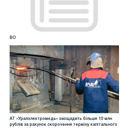
ВО
ВО
\
АТ
АТ «Уралэлектромедь» заощадить більше 10 млн
«Уралэлектромедь»
рублів за рахунок скорочення терміну капітального
заощадить