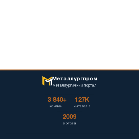
Металлургпром
металлургичний портал
3 840+
127K
компанії
читателів
2009
в отразі