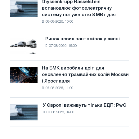
thyssenkrupp Rasselstein
thyssenkrupp
води
встановлює фотоелектричну
Rasselstein
загрожує
систему потужністю 8 МВт для
встановлює
безпеці
08-08-2026, 10:00
фотоелектричну
поставок
систему
потужністю
Ринок нових вантажівок у липні
Ринок
8
07-08-2026, 16:00
нових
МВт
вантажівок
для
у
досягнення
липні
На БМК виробили дріт для
цілей
На
оновлення трамвайних колій Москви
декарбонізації
БМК
і Ярославля
виробили
07-08-2026, 11:00
дріт
для
оновлення
У Європі виживуть тільки ЕДП: PwC
У
трамвайних
07-08-2026, 04:00
Європі
колій
виживуть
Москви
тільки
і
ЕДП:
Ярославля