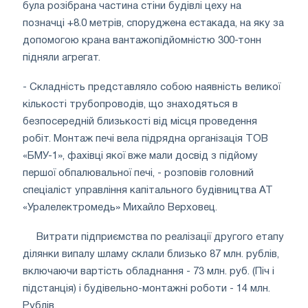
була розібрана частина стіни будівлі цеху на
позначці +8.0 метрів, споруджена естакада, на яку за
допомогою крана вантажопідйомністю 300-тонн
підняли агрегат.
- Складність представляло собою наявність великої
кількості трубопроводів, що знаходяться в
безпосередній близькості від місця проведення
робіт. Монтаж печі вела підрядна організація ТОВ
«БМУ-1», фахівці якої вже мали досвід з підйому
першої обпалювальної печі, - розповів головний
спеціаліст управління капітального будівництва АТ
«Уралелектромедь» Михайло Верховец.
Витрати підприємства по реалізації другого етапу
ділянки випалу шламу склали близько 87 млн. рублів,
включаючи вартість обладнання - 73 млн. руб. (Піч і
підстанція) і будівельно-монтажні роботи - 14 млн.
Рублів.