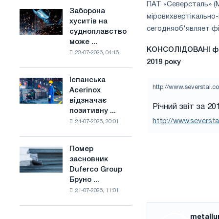
ПАТ «Северсталь» (
конкуренцію
основі
Заборона
Заборона
в
міровихвертікально-
водню
хуситів на
хуситів
Сполученому
сегодняоб'являет фін
у
судноплавство
на
Королівстві
Франції
може ...
судноплавство
КОНСОЛІДОВАНІ фІ
23-07-2026, 04:16
може
2019 року
порушити
імпорт
Іспанська
Іспанська
Саудівської
http://www.severstal.com
Acerinox
Acerinox
сталі
відзначає
відзначає
Річний звіт за 2
позитивну ...
позитивну
http://www.seversta
24-07-2026, 20:01
динаміку
в
другому
Помер
Помер
півріччі
засновник
засновник
по
Duferco Group
Duferco
торговим
Бруно ...
Group
заходам
21-07-2026, 11:01
Бруно
і
Больфо
підтримці
CBAM
metallu