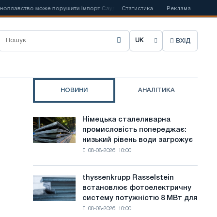
авство може порушити імпорт Саудівської сталі
Статистика
📰
Реклама
Іспанська Acerin
ВХІД
О
б
р
НОВИНИ
АНАЛІТИКА
а
т
Німецька сталеливарна
Німецька
и
промисловість попереджає:
сталеливарна
низький рівень води загрожує
промисловість
м
08-08-2026, 10:00
попереджає:
о
низький
рівень
в
thyssenkrupp Rasselstein
thyssenkrupp
води
встановлює фотоелектричну
Rasselstein
у
загрожує
систему потужністю 8 МВт для
встановлює
безпеці
с
08-08-2026, 10:00
фотоелектричну
поставок