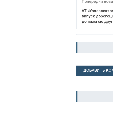
Попередня нов
АТ «Уралелектр
випуск дорогоці
допомогою друго
ДОБАВИТЬ КО