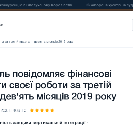
нкуренцію в Сполученому Королівстві
📰
Заборона хуситів на суднопл
зи
и за третій квартал і дев'ять місяців 2019 року
ль повідомляє фінансові
и своєї роботи за третій
 дев'ять місяців 2019 року
12:00
466
0
ність завдяки вертикальній інтеграції -