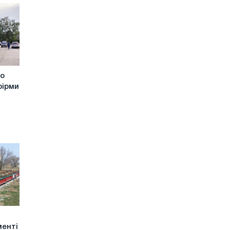
го
фірми
менті