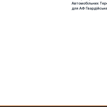
Обслуговування
Автомобільних Тер
Автомобільних
для АФ Гвардійськ
Терезів
для
АФ
Гвардійське