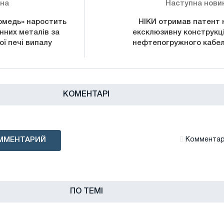
ина
Наступна нови
омедь» наростить
НІКИ отримав патент 
нних металів за
ексклюзивну конструкц
ї печі випалу
нефтепогружного кабе
КОМЕНТАРІ
ММЕНТАРИЙ
Комментари
ПО ТЕМІ