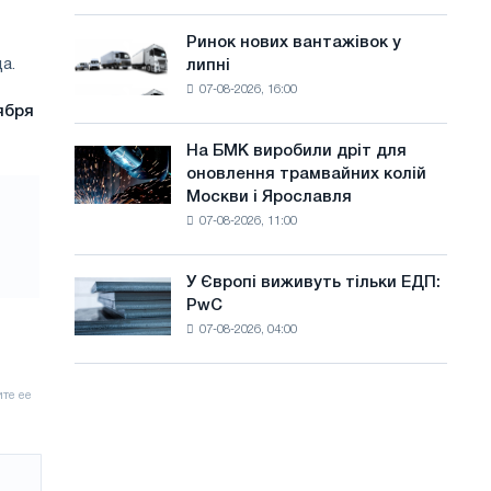
систему
а
потужністю
Ринок нових вантажівок у
Ринок
й
8
а.
липні
нових
МВт
т
07-08-2026, 16:00
вантажівок
для
ября
у
у
досягнення
липні
цілей
На БМК виробили дріт для
На
декарбонізації
оновлення трамвайних колій
БМК
Москви і Ярославля
виробили
07-08-2026, 11:00
дріт
для
оновлення
У Європі виживуть тільки ЕДП:
У
трамвайних
PwC
Європі
колій
07-08-2026, 04:00
виживуть
Москви
тільки
і
ЕДП:
Ярославля
PwC