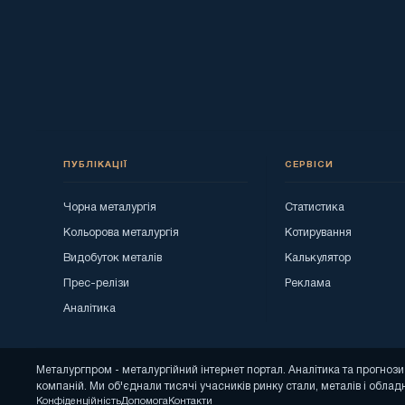
ПУБЛІКАЦІЇ
СЕРВІСИ
Чорна металургія
Статистика
Кольорова металургія
Котирування
Видобуток металів
Калькулятор
Прес-релізи
Реклама
Аналітика
Металургпром - металургійний інтернет портал. Аналітика та прогно
компаній. Ми об'єднали тисячі учасників ринку стали, металів і облад
Конфіденційність
Допомога
Контакти