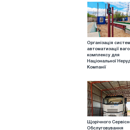
Організація
Організація систе
системи
автоматизації ваг
автоматизації
комплексу для
вагового
Національної Неру
комплексу
Компанії
для
Національної
Нерудної
Компанії
Щорічного
Щорічного Сервісн
Сервісного
Обслуговування