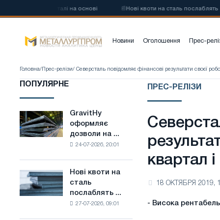
ковуглецевої сталі на основі
📰
Нові квоти на сталь послаблять ко
Новини
Оголошення
Прес-релі
Головна
/
Прес-релізи
/ Северсталь повідомляє фінансові результати своєї робот
ПОПУЛЯРНЕ
ПРЕС-РЕЛІЗИ
GravitHy
GravitHy
Северста
оформляє
оформляє
дозволи на ...
дозволи
результат
24-07-2026, 20:01
на
квартал і
будівництво
заводу
Нові квоти на
Нові
з
сталь
18 ОКТЯБРЯ 2019, 
квоти
виробництва
послаблять ...
на
низьковуглецевої
- Висока рентабель
27-07-2026, 09:01
сталь
сталі
послаблять
на