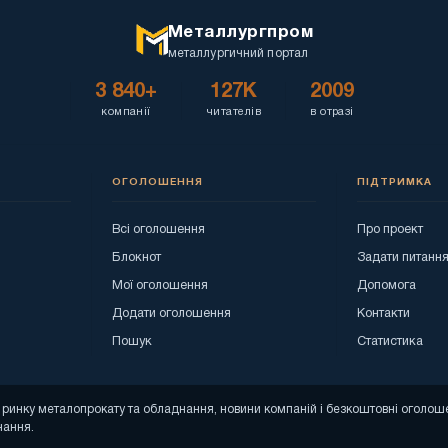
Металлургпром
металлургичний портал
3 840+
127K
2009
компанії
читателів
в отразі
ОГОЛОШЕННЯ
ПІДТРИМКА
Всі оголошення
Про проект
Блокнот
Задати питанн
Мої оголошення
Допомога
Додати оголошення
Контакти
Пошук
Статистика
зи ринку металопрокату та обладнання, новини компаній і безкоштовні огол
нання.