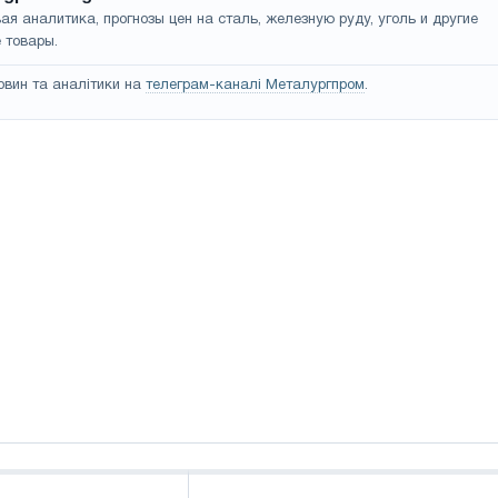
ая аналитика, прогнозы цен на сталь, железную руду, уголь и другие
 товары.
овин та аналітики на
телеграм-каналі Металургпром
.