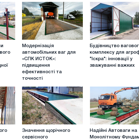
Модернізація
Будівництво
ми
Модернізація
Будівництво вагово
автомобільних
вагового
ового
автомобільних ваг для
комплексу для агро
ваг
комплексу
«СПК ИСТОК»:
"Іскра": інновації у
для
для
дної
підвищення
зважуванні важких
«СПК
агрофірми
ефективності та
ИСТОК»:
"Іскра":
точності
підвищення
інновації
ефективності
у
та
зважуванні
точності
важких
вантажів
Значення
Надійні
ого
Значення щорічного
Надійні Автоваги на
щорічного
Автоваги
сервісного
Монолітному Фунда