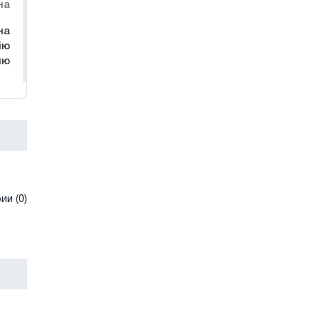
на
на
ію
лю
и (0)