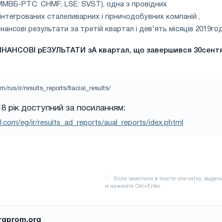
ММВБ-РТС: CHMF; LSE: SVST), одна з провідних
інтегрованих сталеливарних і гірничодобувних компаній ,
ансові результати за третій квартал і дев'ять місяців 2019год
НАНСОВІ рЕЗУЛЬТАТИ зА квартал, що завершився 30сент
/rus/ir/results_reports/fiacial_results/
018 рік доступний за посиланням:
l.com/eg/ir/results_ad_reports/aual_reports/idex.phtml
rgprom.org