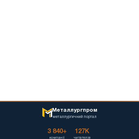
Металлургпром
металлургичний портал
3 840+
127K
компанії
читателів