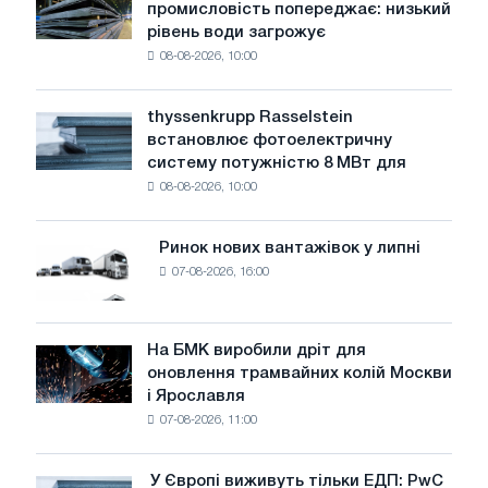
промисловість попереджає: низький
сталеливарна
рівень води загрожує
промисловість
08-08-2026, 10:00
попереджає:
низький
рівень
thyssenkrupp Rasselstein
thyssenkrupp
води
встановлює фотоелектричну
Rasselstein
загрожує
систему потужністю 8 МВт для
встановлює
безпеці
08-08-2026, 10:00
фотоелектричну
поставок
систему
потужністю
Ринок нових вантажівок у липні
Ринок
8
07-08-2026, 16:00
нових
МВт
вантажівок
для
у
досягнення
липні
На БМК виробили дріт для
цілей
На
оновлення трамвайних колій Москви
декарбонізації
БМК
і Ярославля
виробили
07-08-2026, 11:00
дріт
для
оновлення
У Європі виживуть тільки ЕДП: PwC
У