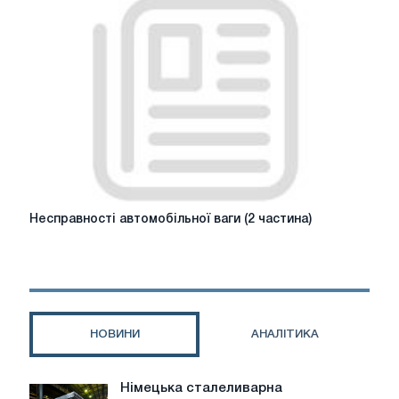
ваг.
Правила
та
поради.
Несправності
Несправності автомобільної ваги (2 частина)
автомобільної
ваги
(2
частина)
НОВИНИ
АНАЛІТИКА
Німецька сталеливарна
Німецька