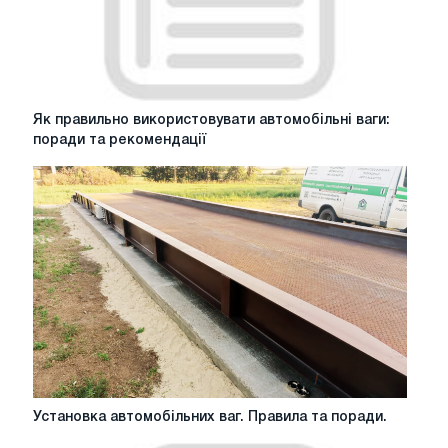
patients
Як
Як правильно використовувати автомобільні ваги: ​​
правильно
поради та рекомендації
використовувати
автомобільні
ваги:
поради
та
рекомендації
Установка
Установка автомобільних ваг. Правила та поради.
автомобільних