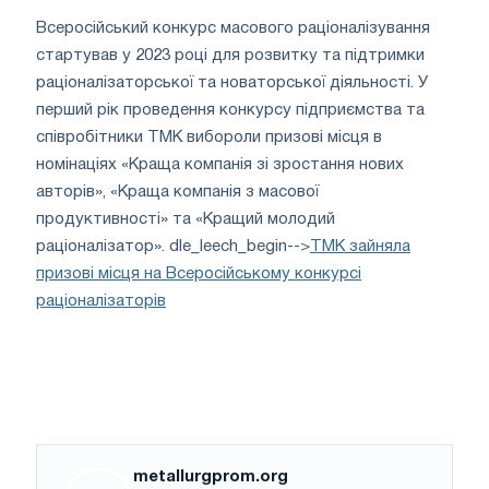
Всеросійський конкурс масового раціоналізування
стартував у 2023 році для розвитку та підтримки
раціоналізаторської та новаторської діяльності. У
перший рік проведення конкурсу підприємства та
співробітники ТМК вибороли призові місця в
номінаціях «Краща компанія зі зростання нових
авторів», «Краща компанія з масової
продуктивності» та «Кращий молодий
раціоналізатор». dle_leech_begin-->
ТМК зайняла
призові місця на Всеросійському конкурсі
раціоналізаторів
metallurgprom.org