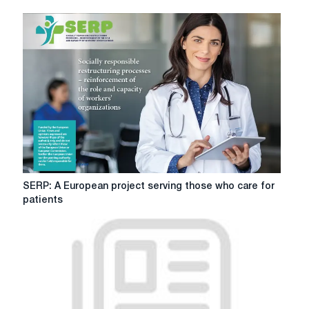
SERP:
SERP: A European project serving those who care for
A
patients
European
project
serving
those
who
care
for