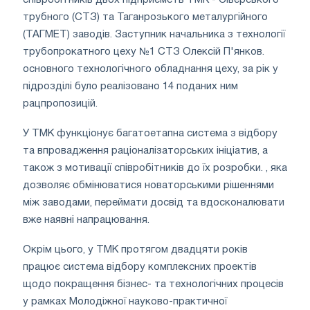
співробітників двох підприємств ТМК - Сіверського
трубного (СТЗ) та Таганрозького металургійного
(ТАГМЕТ) заводів. Заступник начальника з технології
трубопрокатного цеху №1 СТЗ Олексій П'янков.
основного технологічного обладнання цеху, за рік у
підрозділі було реалізовано 14 поданих ним
рацпропозицій.
У ТМК функціонує багатоетапна система з відбору
та впровадження раціоналізаторських ініціатив, а
також з мотивації співробітників до їх розробки. , яка
дозволяє обмінюватися новаторськими рішеннями
між заводами, переймати досвід та вдосконалювати
вже наявні напрацювання.
Окрім цього, у ТМК протягом двадцяти років
працює система відбору комплексних проектів
щодо покращення бізнес- та технологічних процесів
у рамках Молодіжної науково-практичної