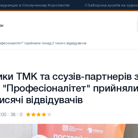
нцію в Сполученому Королівстві
📰
Заборона хуситів на судноплавст
зи
фесіоналітет" прийняли понад 2 тисячі відвідувачів
ки ТМК та ссузів-партнерів 
 "Професіоналітет" прийнял
исячі відвідувачів
:00
38
0