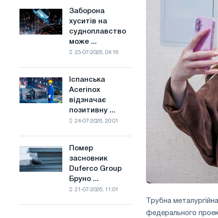
конкуренцію
основі
Заборона
Заборона
в
водню
хуситів на
хуситів
Сполученому
у
судноплавство
на
Королівстві
Франції
може ...
судноплавство
23-07-2026, 04:16
може
порушити
імпорт
Іспанська
Іспанська
Саудівської
Acerinox
Acerinox
сталі
відзначає
відзначає
позитивну ...
позитивну
24-07-2026, 20:01
динаміку
в
другому
Помер
Помер
півріччі
засновник
засновник
по
Duferco Group
Duferco
торговим
Бруно ...
Group
заходам
21-07-2026, 11:01
Бруно
і
Трубна металургійна
Больфо
підтримці
федерального проек
CBAM