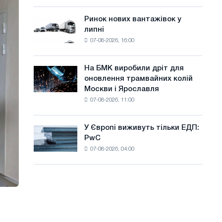
систему
а
потужністю
Ринок нових вантажівок у
Ринок
й
8
липні
нових
МВт
т
07-08-2026, 16:00
вантажівок
для
у
у
досягнення
липні
цілей
На БМК виробили дріт для
На
декарбонізації
оновлення трамвайних колій
БМК
Москви і Ярославля
виробили
07-08-2026, 11:00
дріт
для
оновлення
У Європі виживуть тільки ЕДП:
У
трамвайних
PwC
Європі
колій
07-08-2026, 04:00
виживуть
Москви
тільки
і
ЕДП:
Ярославля
PwC