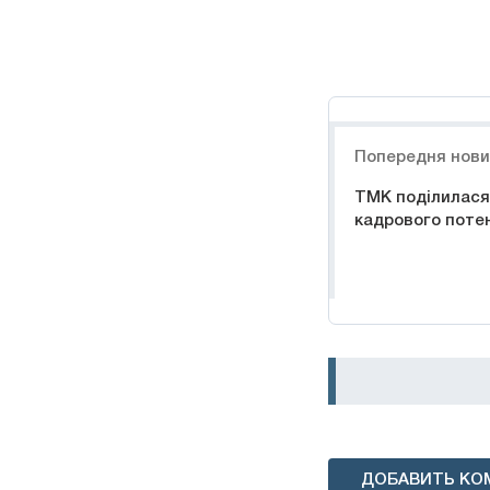
Навигация
Попередня нов
ТМК поділилася
кадрового поте
ДОБАВИТЬ КО