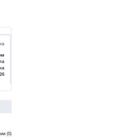
на
ом
ла
на
26
и (0)