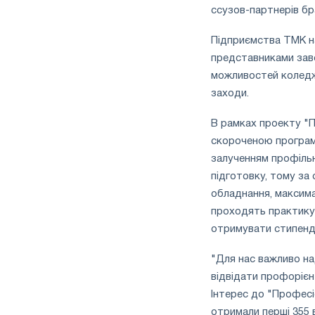
ссузов-партнерів бра
Підприємства ТМК на 
представниками завод
можливостей коледжі
заходи.
В рамках проекту "П
скороченою програм
залученням профільн
підготовку, тому за
обладнання, максима
проходять практику 
отримувати стипенд
"Для нас важливо на
відвідати профорієн
Інтерес до "Професі
отримали перші 355 