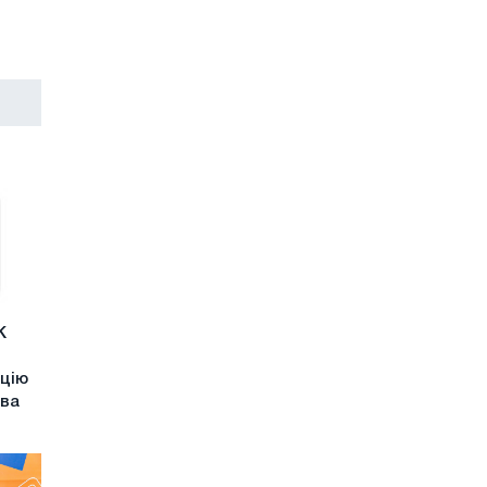
К
ицію
тва