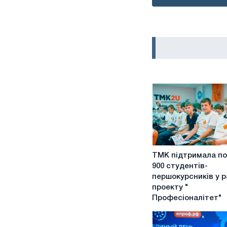
ТМК
ТМК підтримала п
підтримала
900 студентів-
понад
першокурсників у 
900
проекту "
студентів-
Професіоналітет"
першокурсників
у
рамках