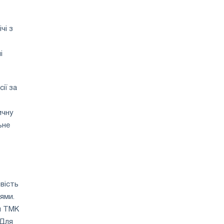
чі з
і
ії за
ичну
ьне
вість
ями.
и ТМК
 Для