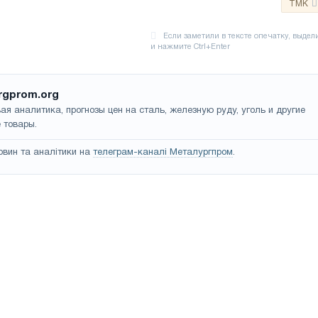
TMK
rgprom.org
ая аналитика, прогнозы цен на сталь, железную руду, уголь и другие
 товары.
овин та аналітики на
телеграм-каналі Металургпром
.