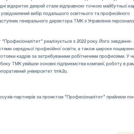
 дні відкритих дверей стали відправною точкою майбутньої ка
 усвідомлений вибір подальшого освітнього та професійного
аступник генерального директора ТМК з Управління персонал
"Професіоналітет" реалізується з 2022 року. Його завдання-
стеми середньої професійної освіти, а також широке поширенн
дготовки кадрів за затребуваними робітничими професіями. У ч
 боку ТМК увійшли основні підприємства компанії, роботу в ра
рпоративний університет tmk2u.
сузів-партнерів за проектом "Професіоналітет" прийняли по