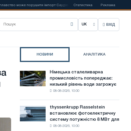
во може порушити імпорт Саудівської сталі
Статистика
📰
Іспанська Acerinox ві
Реклама
ВХІД
О
б
р
НОВИНИ
АНАЛІТИКА
а
т
за
Німецька сталеливарна
Німецька
и
промисловість попереджає:
сталеливарна
и
низький рівень води загрожує
промисловість
м
08-08-2026, 10:00
попереджає:
о
низький
рівень
в
thyssenkrupp Rasselstein
thyssenkrupp
води
встановлює фотоелектричну
Rasselstein
у
загрожує
систему потужністю 8 МВт для
встановлює
безпеці
с
08-08-2026, 10:00
фотоелектричну
поставок