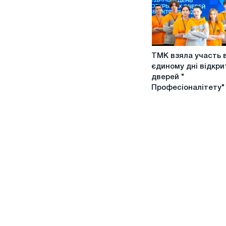
проекту
"
Професіоналітет"
ТМК
ТМК взяла участь 
взяла
єдиному дні відкри
участь
дверей "
в
Професіоналітету"
єдиному
дні
відкритих
дверей
"
Професіоналітету"