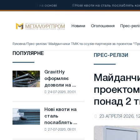
лецевої сталі на основі
📰
Нові квоти на сталь послаблять конкуре
Новини
Оголошення
Прес-релі
Головна
/
Прес-релізи
/ Майданчики ТМК та ссузів-партнерів за проектом "Про
ПОПУЛЯРНЕ
ПРЕС-РЕЛІЗИ
GravitHy
GravitHy
Майданчи
оформляє
оформляє
дозволи на ...
дозволи
проектом
24-07-2026, 20:01
на
понад 2 т
будівництво
заводу
Нові квоти на
Нові
з
сталь
23 АПРЕЛЯ 2026, 12
квоти
виробництва
послаблять ...
на
низьковуглецевої
27-07-2026, 09:01
сталь
сталі
послаблять
на