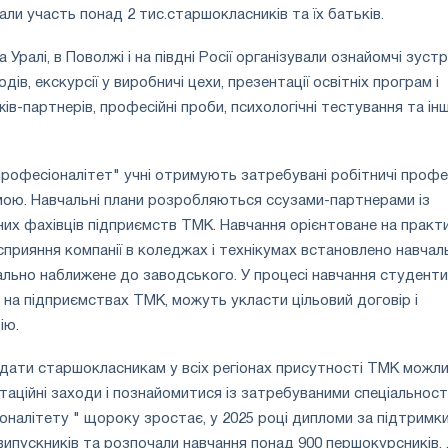
ли участь понад 2 тис.старшокласників та їх батьків.
Уралі, в Поволжі і на півдні Росії організували ознайомчі зустрі
ів, екскурсії у виробничі цехи, презентації освітніх програм і
в-партнерів, професійні проби, психологічні тестування та інш
рофесіоналітет" учні отримують затребувані робітничі профес
ою. Навчальні плани розробляються ссузами-партнерами із
их фахівців підприємств ТМК. Навчання орієнтоване на практ
 сприяння компанії в коледжах і технікумах встановлено навчал
льно наближене до заводського. У процесі навчання студенти
на підприємствах ТМК, можуть укласти цільовий договір і
ію.
дати старшокласникам у всіх регіонах присутності ТМК можли
таційні заходи і познайомитися із затребуваними спеціальност
оналітету " щороку зростає, у 2025 році дипломи за підтримк
випускників та розпочали навчання понад 900 першокурсників.