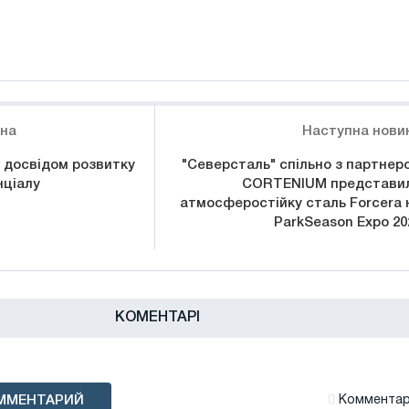
ина
Наступна нови
 досвідом розвитку
"Северсталь" спільно з партнер
нціалу
CORTENIUM представи
атмосферостійку сталь Forcera 
ParkSeason Expo 20
КОМЕНТАРІ
ММЕНТАРИЙ
Комментари