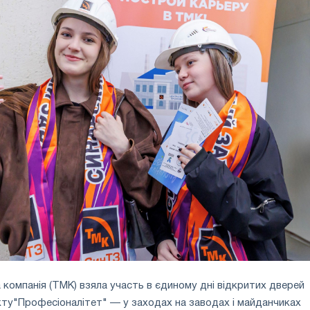
 компанія (ТМК) взяла участь в єдиному дні відкритих дверей
ту"Професіоналітет" — у заходах на заводах і майданчиках