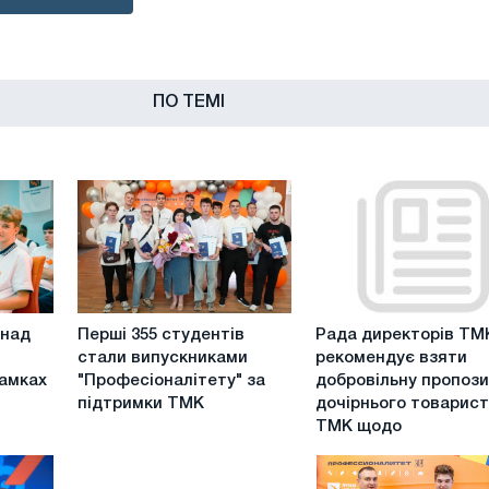
ПО ТЕМІ
Перші
Рада
онад
Перші 355 студентів
Рада директорів ТМ
355
директорів
стали випускниками
рекомендує взяти
студентів
ТМК
рамках
"Професіоналітету" за
добровільну пропоз
стали
рекомендує
підтримки ТМК
дочірнього товарис
випускниками
взяти
ТМК щодо
"Професіоналітету"
добровільну
за
пропозицію
підтримки
дочірнього