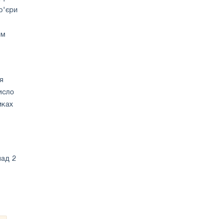
р'єри
ом
я
исло
мках
над 2