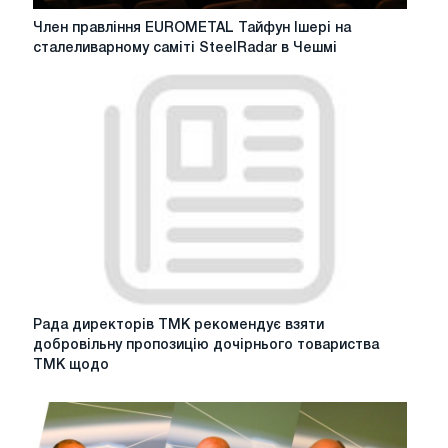
Член
Член правління EUROMETAL Тайфун Ішері на
правління
сталеливарному саміті SteelRadar в Чешмі
EUROMETAL
Тайфун
Ішері
на
сталеливарному
саміті
SteelRadar
в
Чешмі
Рада
Рада директорів ТМК рекомендує взяти
директорів
добровільну пропозицію дочірнього товариства
ТМК
ТМК щодо
рекомендує
взяти
добровільну
пропозицію