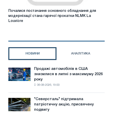
Почалися
Почалися постачання основного обладнання для
постачання
модернізації стана гарячої прокатки NLMK La
основного
Louvière
обладнання
для
модернізації
стана
гарячої
прокатки
НОВИНИ
АНАЛІТИКА
NLMK
La
Louvière
Продажі автомобілів в США
Продажі
знизилися в липні з максимуму 2026
автомобілів
року
в
06-08-2026, 19:00
США
знизилися
в
"Северсталь" підтримала
"Северсталь"
липні
патріотичну акцію, присвячену
підтримала
з
подвигу
патріотичну
максимуму