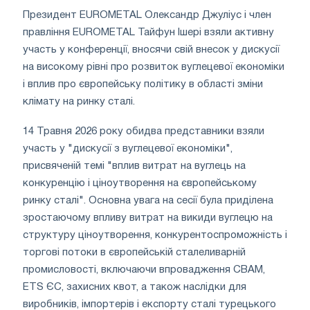
Президент EUROMETAL Олександр Джуліус і член
правління EUROMETAL Тайфун Ішері взяли активну
участь у конференції, вносячи свій внесок у дискусії
на високому рівні про розвиток вуглецевої економіки
і вплив про європейську політику в області зміни
клімату на ринку сталі.
14 Травня 2026 року обидва представники взяли
участь у "дискусії з вуглецевої економіки",
присвяченій темі "вплив витрат на вуглець на
конкуренцію і ціноутворення на європейському
ринку сталі". Основна увага на сесії була приділена
зростаючому впливу витрат на викиди вуглецю на
структуру ціноутворення, конкурентоспроможність і
торгові потоки в європейській сталеливарній
промисловості, включаючи впровадження CBAM,
ETS ЄС, захисних квот, а також наслідки для
виробників, імпортерів і експорту сталі турецького