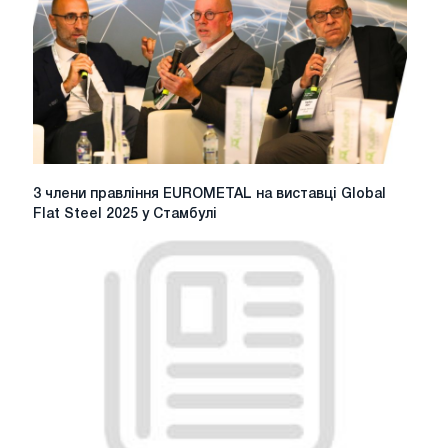
дочірнього
товариства
ТМК
щодо
звичайних
акцій
ТМК,
отримане
18
3
3 члени правління EUROMETAL на виставці Global
травня
члени
Flat Steel 2025 у Стамбулі
2020
правління
р
EUROMETAL
на
виставці
Global
Flat
Steel
2025
у
Стамбулі