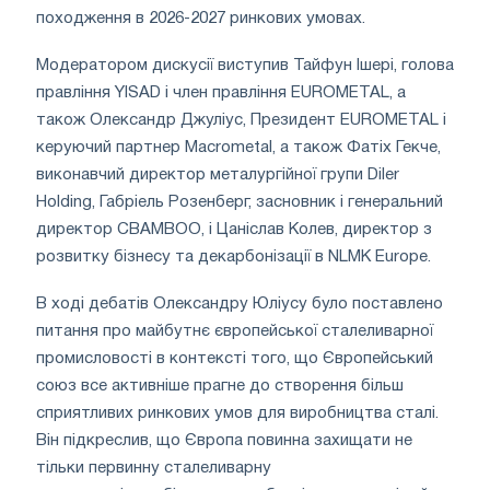
походження в 2026-2027 ринкових умовах.
Модератором дискусії виступив Тайфун Ішері, голова
правління YISAD і член правління EUROMETAL, а
також Олександр Джуліус, Президент EUROMETAL і
керуючий партнер Macrometal, а також Фатіх Гекче,
виконавчий директор металургійної групи Diler
Holding, Габріель Розенберг, засновник і генеральний
директор CBAMBOO, і Цаніслав Колев, директор з
розвитку бізнесу та декарбонізації в NLMK Europe.
В ході дебатів Олександру Юліусу було поставлено
питання про майбутнє європейської сталеливарної
промисловості в контексті того, що Європейський
союз все активніше прагне до створення більш
сприятливих ринкових умов для виробництва сталі.
Він підкреслив, що Європа повинна захищати не
тільки первинну сталеливарну