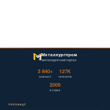
Металлургпром
металлургичний портал
3 840+
127K
компанії
читателів
2009
в отразі
ПУБЛІКАЦІЇ