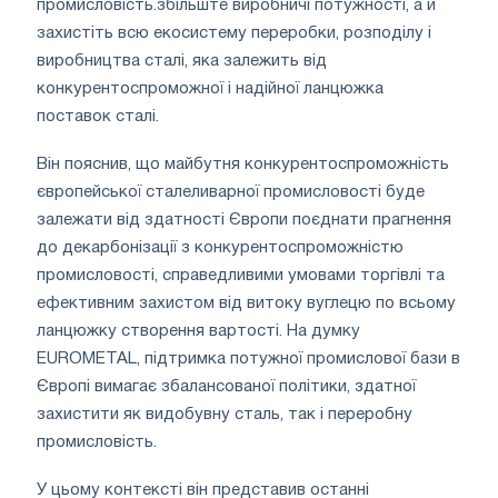
промисловість.збільште виробничі потужності, а й
захистіть всю екосистему переробки, розподілу і
виробництва сталі, яка залежить від
конкурентоспроможної і надійної ланцюжка
поставок сталі.
Він пояснив, що майбутня конкурентоспроможність
європейської сталеливарної промисловості буде
залежати від здатності Європи поєднати прагнення
до декарбонізації з конкурентоспроможністю
промисловості, справедливими умовами торгівлі та
ефективним захистом від витоку вуглецю по всьому
ланцюжку створення вартості. На думку
EUROMETAL, підтримка потужної промислової бази в
Європі вимагає збалансованої політики, здатної
захистити як видобувну сталь, так і переробну
промисловість.
У цьому контексті він представив останні