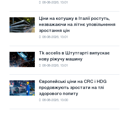
06-08-2026, 13:01
акцію,
2026
присвячену
року
подвигу
Ціни на котушку в Італії ростуть,
Ціни
радянської
незважаючи на літнє уповільнення
на
авіації
зростання цін
котушку
в
06-08-2026, 13:01
в
роки
Італії
Великої
ростуть,
Вітчизняної
Tk accelis в Штутгарті випускає
Tk
незважаючи
війни
нову ріжучу машину
accelis
на
06-08-2026, 13:01
в
літнє
Штутгарті
уповільнення
випускає
зростання
Європейські ціни на CRC і HDG
Європейські
нову
цін
продовжують зростати на тлі
ціни
ріжучу
здорового попиту
на
машину
06-08-2026, 13:00
CRC
і
HDG
продовжують
зростати