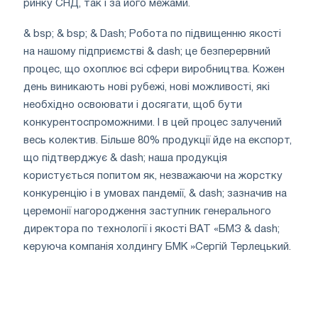
ринку СНД, так і за його межами.
& bsp; & bsp; & Dash; Робота по підвищенню якості
на нашому підприємстві & dash; це безперервний
процес, що охоплює всі сфери виробництва. Кожен
день виникають нові рубежі, нові можливості, які
необхідно освоювати і досягати, щоб бути
конкурентоспроможними. І в цей процес залучений
весь колектив. Більше 80% продукції йде на експорт,
що підтверджує & dash; наша продукція
користується попитом як, незважаючи на жорстку
конкуренцію і в умовах пандемії, & dash; зазначив на
церемонії нагородження заступник генерального
директора по технології і якості ВАТ «БМЗ & dash;
керуюча компанія холдингу БМК »Сергій Терлецький.