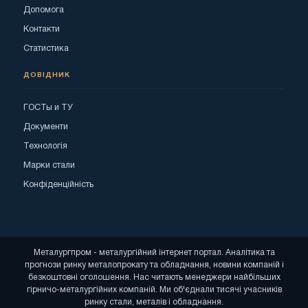
Допомога
Контакти
Статистика
ДОВІДНИК
ГОСТы и ТУ
Документи
Технологія
Марки стали
Конфіденційність
Металургпром - металургійний інтернет портал. Аналітика та
прогнози ринку металопрокату та обладнання, новини компаній і
безкоштовні оголошення. Нас читають менеджери найбільших
гірничо-металургійних компаній. Ми об'єднали тисячі учасників
ринку стали, металів і обладнання.