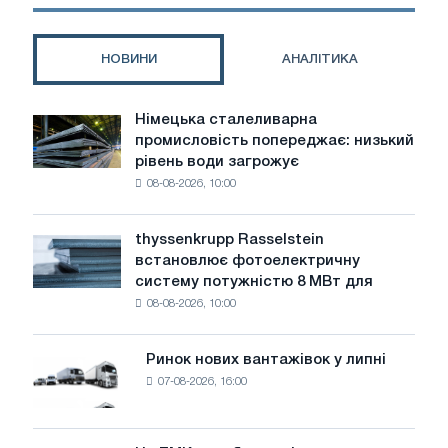
twin
transition:
The
НОВИНИ
АНАЛІТИКА
TWINING
project
leads
Німецька сталеливарна
Німецька
the
промисловість попереджає: низький
сталеливарна
way
рівень води загрожує
промисловість
in
08-08-2026, 10:00
попереджає:
Europe
низький
рівень
thyssenkrupp Rasselstein
thyssenkrupp
води
встановлює фотоелектричну
Rasselstein
загрожує
систему потужністю 8 МВт для
встановлює
безпеці
08-08-2026, 10:00
фотоелектричну
поставок
систему
потужністю
Ринок нових вантажівок у липні
Ринок
8
07-08-2026, 16:00
нових
МВт
вантажівок
для
у
досягнення