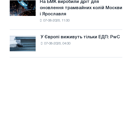
липні
На БМК виробили дріт для
цілей
На
оновлення трамвайних колій Москви
декарбонізації
БМК
і Ярославля
виробили
07-08-2026, 11:00
дріт
для
оновлення
У Європі виживуть тільки ЕДП: PwC
У
трамвайних
07-08-2026, 04:00
Європі
колій
виживуть
Москви
тільки
і
ЕДП:
Ярославля
PwC