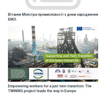
Вітання
Вітання Міністра промисловості з днем ​​народження
Міністра
БМЗ.
промисловості
з
днем
народження
БМЗ.
Empowering
Empowering workers for a just twin transition: The
workers
TWINING project leads the way in Europe
for
a
just