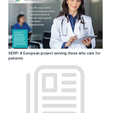
Москве
завершилась
инструментальная
выставка
MITEX
2024
SERP:
SERP: A European project serving those who care for
A
patients
European
project
serving
those
who
care
for
patients