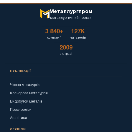
Металлургпром
металлургичний портал
3 840+
127K
компанії
читателів
2009
в отразі
ПУБЛІКАЦІЇ
Чорна металургія
Кольорова металургія
Видобуток металів
Прес-релізи
Аналітика
СЕРВІСИ