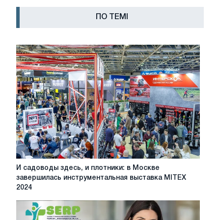
ПО ТЕМІ
И
И садоводы здесь, и плотники: в Москве
садоводы
завершилась инструментальная выставка MITEX
здесь,
2024
и
плотники:
в