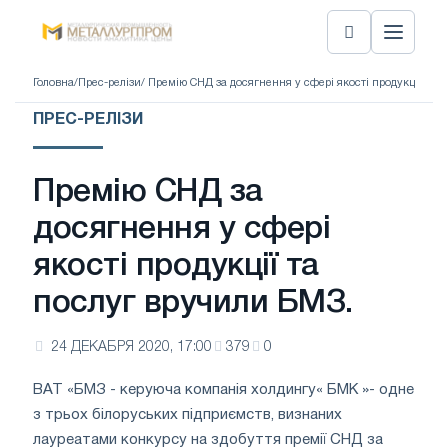
Головна
/
Прес-релізи
/ Премію СНД за досягнення у сфері якості продукції та 
ПРЕС-РЕЛІЗИ
Премію СНД за
досягнення у сфері
якості продукції та
послуг вручили БМЗ.
24 ДЕКАБРЯ 2020, 17:00
379
0
ВАТ «БМЗ - керуюча компанія холдингу« БМК »- одне
з трьох білоруських підприємств, визнаних
лауреатами конкурсу на здобуття премії СНД за