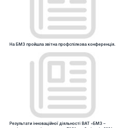
На
На БМЗ пройшла звітна профспілкова конференція.
БМЗ
пройшла
звітна
профспілкова
конференція.
Результати
Результати інноваційної діяльності ВАТ «БМЗ –
інноваційної