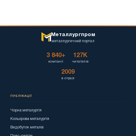
Металлургпром
металлургичний портал
3 840+
127K
компанії
читателів
2009
в отразі
ПУБЛІКАЦІЇ
Чорна металургія
Кольорова металургія
Видобуток металів
Прес-релізи