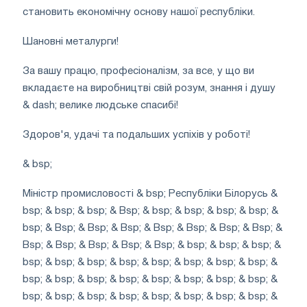
становить економічну основу нашої республіки.
Шановні металурги!
За вашу працю, професіоналізм, за все, у що ви
вкладаєте на виробництві свій розум, знання і душу
& dash; велике людське спасибі!
Здоров'я, удачі та подальших успіхів у роботі!
& bsp;
Міністр промисловості & bsp; Республіки Білорусь &
bsp; & bsp; & bsp; & Bsp; & bsp; & bsp; & bsp; & bsp; &
bsp; & Bsp; & Bsp; & Bsp; & Bsp; & Bsp; & Bsp; & Bsp; &
Bsp; & Bsp; & Bsp; & Bsp; & Bsp; & bsp; & bsp; & bsp; &
bsp; & bsp; & bsp; & bsp; & bsp; & bsp; & bsp; & bsp; &
bsp; & bsp; & bsp; & bsp; & bsp; & bsp; & bsp; & bsp; &
bsp; & bsp; & bsp; & bsp; & bsp; & bsp; & bsp; & bsp; &