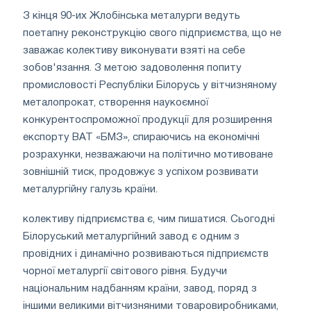
З кінця 90-их Жлобінська металурги ведуть
поетапну реконструкцію свого підприємства, що не
заважає колективу виконувати взяті на себе
зобов'язання. З метою задоволення попиту
промисловості Республіки Білорусь у вітчизняному
металопрокат, створення наукоємної
конкурентоспроможної продукції для розширення
експорту ВАТ «БМЗ», спираючись на економічні
розрахунки, незважаючи на політично мотивоване
зовнішній тиск, продовжує з успіхом розвивати
металургійну галузь країни.
колективу підприємства є, чим пишатися. Сьогодні
Білоруський металургійний завод є одним з
провідних і динамічно розвиваються підприємств
чорної металургії світового рівня. Будучи
національним надбанням країни, завод, поряд з
іншими великими вітчизняними товаровиробниками,