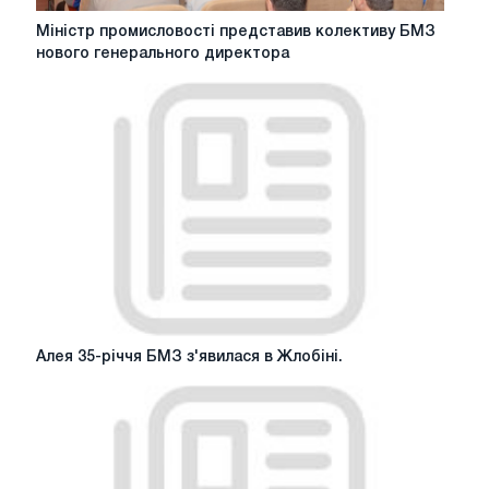
Міністр
Міністр промисловості представив колективу БМЗ
промисловості
нового генерального директора
представив
колективу
БМЗ
нового
генерального
директора
Алея
Алея 35-річчя БМЗ з'явилася в Жлобіні.
35-
річчя
БМЗ
з'явилася
в
Жлобіні.