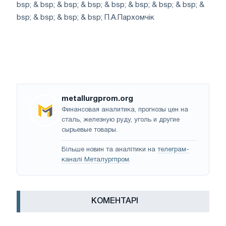
bsp; & bsp; & bsp; & bsp; & bsp; & bsp; & bsp; & bsp; &
bsp; & bsp; & bsp; & bsp; П.А.Пархомчік
metallurgprom.org
Финансовая аналитика, прогнозы цен на
сталь, железную руду, уголь и другие
сырьевые товары.
Більше новин та аналітики на
телеграм-
каналі Металургпром
.
КОМЕНТАРІ