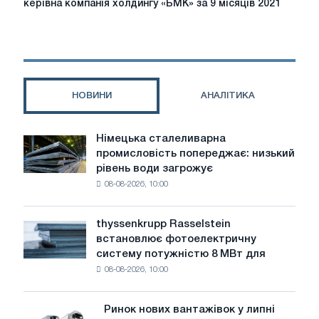
керівна компанія холдингу «БМК» за 9 місяців 2021
діяльності
ВАТ
«БМЗ
–
керівна
компанія
НОВИНИ
АНАЛІТИКА
холдингу
«БМК»
за
Німецька сталеливарна
Німецька
9
промисловість попереджає: низький
сталеливарна
місяців
рівень води загрожує
промисловість
2021
08-08-2026, 10:00
попереджає:
року.
низький
рівень
thyssenkrupp Rasselstein
thyssenkrupp
води
встановлює фотоелектричну
Rasselstein
загрожує
систему потужністю 8 МВт для
встановлює
безпеці
08-08-2026, 10:00
фотоелектричну
поставок
систему
потужністю
Ринок нових вантажівок у липні
Ринок
8