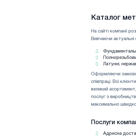
Каталог мет
На сайті компанії ро
Вивчаючи актуальні п
Фундаментальні
Полнорезьбовие
Латунні, нержав
Оформляючи замовлен
співпраці. Всі клієн
великий асортимент,
послуг з виробництв
максимально швидко
Послуги компан
Адресна достав