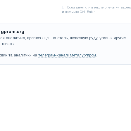
rgprom.org
ая аналитика, прогнозы цен на сталь, железную руду, уголь и другие
 товары.
овин та аналітики на
телеграм-каналі Металургпром
.