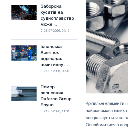
конкуренцію
основі
Заборона
Заборона
в
водню
хуситів на
хуситів
Сполученому
у
судноплавство
на
Королівстві
Франції
може ...
судноплавство
23-07-2026, 04:16
може
порушити
імпорт
Іспанська
Іспанська
Саудівської
Acerinox
Acerinox
сталі
відзначає
відзначає
позитивну ...
позитивну
24-07-2026, 20:01
динаміку
в
другому
Помер
Помер
півріччі
засновник
засновник
по
Duferco Group
Duferco
торговим
Кріпильні елементи 
Бруно ...
Group
заходам
найрізноманітніших 
21-07-2026, 11:01
Бруно
і
спеціалізується на в
Больфо
підтримці
Ознайомитися з асо
CBAM