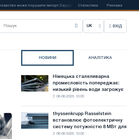
оже порушити імпорт Саудівської сталі
Статистика
📰
Іспанська Acerinox відзна
Реклама
ВХІД
О
б
р
НОВИНИ
АНАЛІТИКА
а
т
Німецька сталеливарна
Німецька
и
промисловість попереджає:
сталеливарна
низький рівень води загрожує
промисловість
м
08-08-2026, 10:00
попереджає:
о
низький
рівень
в
thyssenkrupp Rasselstein
thyssenkrupp
води
встановлює фотоелектричну
Rasselstein
у
загрожує
систему потужністю 8 МВт для
встановлює
безпеці
с
08-08-2026, 10:00
фотоелектричну
поставок