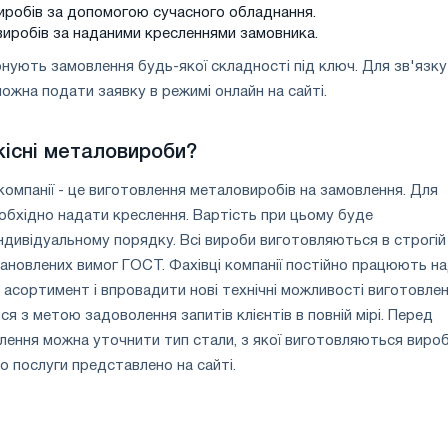
виробів за допомогою сучасного обладнання.
виробів за наданими кресленнями замовника.
конують замовлення будь-якої складності під ключ. Для зв'язку
можна подати заявку в режимі онлайн на сайті.
кісні металовироби?
омпанії - це виготовлення металовиробів на замовлення. Для
еобхідно надати креслення. Вартість при цьому буде
ндивідуальному порядку. Всі вироби виготовляються в строгій
тановлених вимог ГОСТ. Фахівці компанії постійно працюють н
асортимент і впровадити нові технічні можливості виготовле
ся з метою задоволення запитів клієнтів в повній мірі. Перед
ення можна уточнити тип стали, з якої виготовляються вироб
о послуги представлено на сайті.