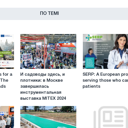
ПО ТЕМІ
И
SERP:
 for a
И садоводы здесь, и
SERP: A European pro
садоводы
A
: The
плотники: в Москве
serving those who car
здесь,
European
ads
завершилась
patients
и
project
инструментальная
плотники:
serving
выставка MITEX 2024
в
those
Москве
who
завершилась
care
инструментальная
for
выставка
patients