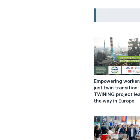
Empowering
Empowering workers
workers
just twin transition
for
TWINING project le
a
the way in Europe
just
twin
transition:
The
TWINING
project