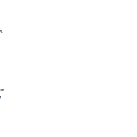
я.
ік
я