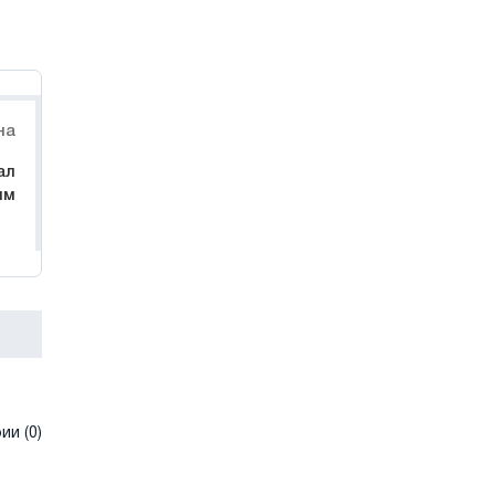
на
ал
им
и (0)