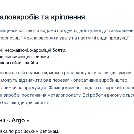
аловиробів та кріплення
зміщений каталог з видами продукції, доступної для замовленн
ропозиції, можна звернути увагу на наступні види продукції:
, нержавіючі, жароміцні болти.
, високоміцні шпильки.
іючі гайки і шайби.
ня на сайті компанії, можна розраховувати на вигідні умови
ти можуть відзначити ряд переваг - оперативне виробництво,
 знижки на продукцію. Фахівці компанії надають широкий перел
а виробів, постачання металопрокату. Всі роботи виконуютьс
 без шкоди для якості.
ії «
Argo
»
ка по російським регіонам.