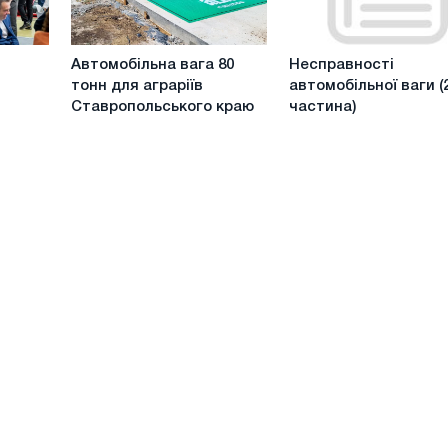
MITEX
2024
Автомобільна
Несправності
Автомобільна вага 80
Несправності
вага
автомобільної
тонн для аграріїв
автомобільної ваги (
80
ваги
Ставропольського краю
частина)
тонн
(2
для
частина)
аграріїв
Ставропольського
краю