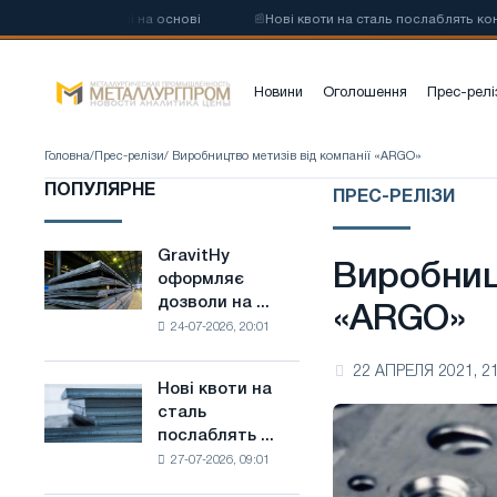
евої сталі на основі
📰
Нові квоти на сталь послаблять конкуренцію
Новини
Оголошення
Прес-релі
Головна
/
Прес-релізи
/ Виробництво метизів від компанії «ARGO»
ПОПУЛЯРНЕ
ПРЕС-РЕЛІЗИ
GravitHy
GravitHy
Виробницт
оформляє
оформляє
дозволи на ...
дозволи
«ARGO»
24-07-2026, 20:01
на
будівництво
22 АПРЕЛЯ 2021, 21
заводу
Нові квоти на
Нові
з
сталь
квоти
виробництва
послаблять ...
на
низьковуглецевої
27-07-2026, 09:01
сталь
сталі
послаблять
на