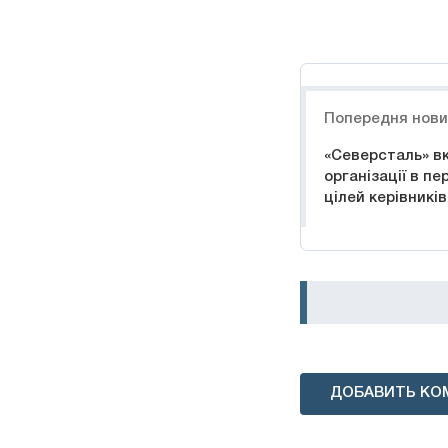
Навигация
Попередня нов
«Северсталь» в
організації в п
цілей керівників
ДОБАВИТЬ КО