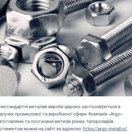
і нестандартні металеві вироби широко застосовуються в
галузях промислової та виробничої сфери. Компанія «Argo»
иготовленні та постачанні метизів різних типорозмірів.
ртиментом можна на сайті за адресою:
https://argo-metall.ru/
.