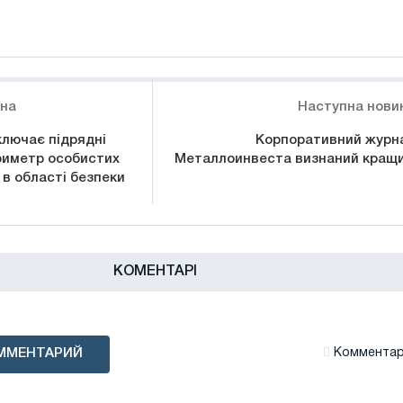
ина
Наступна нови
ключає підрядні
Корпоративний журн
ериметр особистих
Металлоинвеста визнаний кращ
 в області безпеки
КОМЕНТАРІ
ММЕНТАРИЙ
Комментари