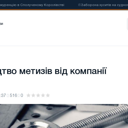
 в Сполученому Королівстві
📰
Заборона хуситів на судноплавство м
зи
во метизів від компанії
:37
516
0