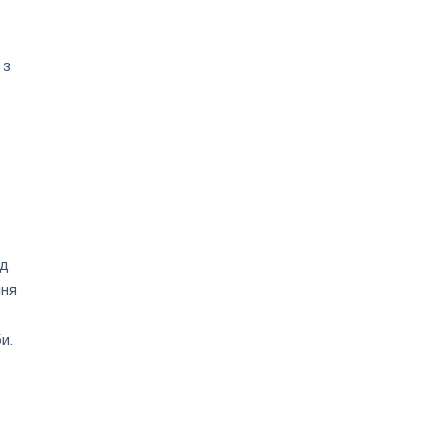
 з
ад
ння
и.