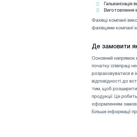
Гальванізація 
Виготовлення 
Фахівці компанії ви
фахівцями компанії 
Де замовити я
Основний напрямок к
початку співпраці н
розраховуватися в і
відповідності до вс
тим, щоб розширити 
продукції. Це робить
оформленням замовл
Більше інформації пр