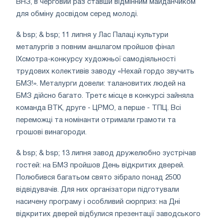
ВНЗ, в черговий раз ставши відмінним майданчиком
для обміну досвідом серед молоді.
& bsp; & bsp; 11 липня у Лас Палаці культури
металургів з повним аншлагом пройшов фінал
IXсмотра-конкурсу художньої самодіяльності
трудових колективів заводу «Нехай гордо звучить
БМЗ!». Металурги довели: талановитих людей на
БМЗ дійсно багато. Третє місце в конкурсі зайняла
команда ВТК, друге - ЦРМО, а перше - ТПЦ. Всі
переможці та номінанти отримали грамоти та
грошові винагороди.
& bsp; & bsp; 13 липня завод дружелюбно зустрічав
гостей: на БМЗ пройшов День відкритих дверей.
Полюбився багатьом свято зібрало понад 2500
відвідувачів. Для них організатори підготували
насичену програму і особливий сюрприз: на Дні
відкритих дверей відбулися презентації заводського