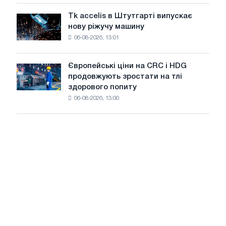
Італії
Великої
ростуть,
Вітчизняної
Tk accelis в Штутгарті випускає
Tk
незважаючи
війни
нову ріжучу машину
accelis
на
06-08-2026, 13:01
в
літнє
Штутгарті
уповільнення
випускає
зростання
Європейські ціни на CRC і HDG
Європейські
нову
цін
продовжують зростати на тлі
ціни
ріжучу
здорового попиту
на
машину
06-08-2026, 13:00
CRC
і
HDG
продовжують
зростати
на
тлі
здорового
попиту