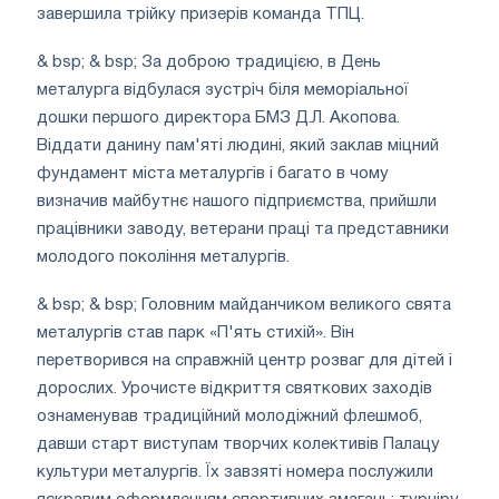
завершила трійку призерів команда ТПЦ.
& bsp; & bsp; За доброю традицією, в День
металурга відбулася зустріч біля меморіальної
дошки першого директора БМЗ Д.Л. Акопова.
Віддати данину пам'яті людині, який заклав міцний
фундамент міста металургів і багато в чому
визначив майбутнє нашого підприємства, прийшли
працівники заводу, ветерани праці та представники
молодого покоління металургів.
& bsp; & bsp; Головним майданчиком великого свята
металургів став парк «П'ять стихій». Він
перетворився на справжній центр розваг для дітей і
дорослих. Урочисте відкриття святкових заходів
ознаменував традиційний молодіжний флешмоб,
давши старт виступам творчих колективів Палацу
культури металургів. Їх завзяті номера послужили