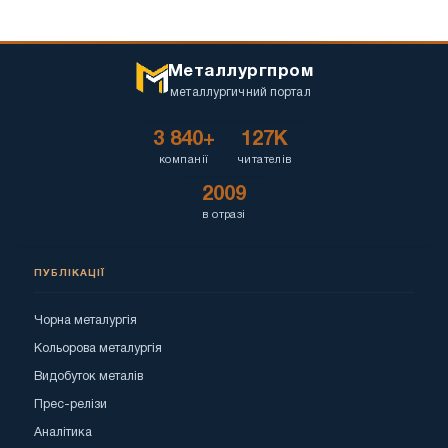
Металлургпром
металлургичний портал
3 840+
127K
компанії
читателів
2009
в отразі
ПУБЛІКАЦІЇ
Чорна металургія
Кольорова металургія
Видобуток металів
Прес-релізи
Аналітика