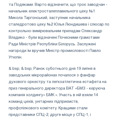
та Подяками. Варто відзначити, що троє заводчан -
начальник електросталеплавильного цеху №1
Микола Таргонський, заступник начальника
сталедротово цеху №2 Юлья Люндишева і слюсар по
контрольно-вимірювальним приладам Олександр
Владико - були відзначені Почесними грамотами
Ради Міністрів Республіки Білорусь. Заслужені
нагороди їм вручив Міністр промисловості Павло
Утюпін.
& bsp; & bsp; Ранок суботнього дня 19 липня в
заводських мікрорайонах почалося з фанфар
духового оркестру та легкоатлетична естафета на
приз генерального директора ВАТ «БМЗ - керуюча
компанія холдингу« БМК ». Участь в ній взяли 14
команд цехів, унітарних підприємств,
профспілкового комітету. Кращими стали
представники СПЦ-2, друге місце у СПЦ-1, і