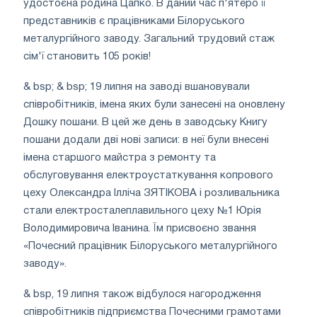
удостоєна родина Цапко. В даний час п'ятеро її
представників є працівниками Білоруського
металургійного заводу. Загальний трудовий стаж
сім'ї становить 105 років!
& bsp; & bsp; 19 липня на заводі вшановували
співробітників, імена яких були занесені на оновлену
Дошку пошани. В цей же день в заводську Книгу
пошани додали дві нові записи: в неї були внесені
імена старшого майстра з ремонту та
обслуговування електроустаткування копрового
цеху Олександра Ілліча ЗЯТІКОВА і розливальника
стали електросталеплавильного цеху №1 Юрія
Володимировича Іванина. Їм присвоєно звання
«Почесний працівник Білоруського металургійного
заводу».
& bsp, 19 липня також відбулося нагородження
співробітників підприємства Почесними грамотами