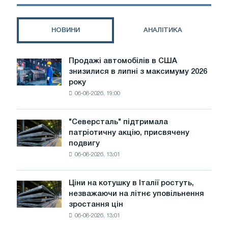
Олімпу-2019».
НОВИНИ
АНАЛІТИКА
Продажі автомобілів в США
Продажі
знизилися в липні з максимуму 2026
автомобілів
року
в
06-08-2026, 19:00
США
знизилися
в
"Северсталь" підтримала
"Северсталь"
липні
патріотичну акцію, присвячену
підтримала
з
подвигу
патріотичну
максимуму
06-08-2026, 13:01
акцію,
2026
присвячену
року
подвигу
Ціни на котушку в Італії ростуть,
Ціни
радянської
незважаючи на літнє уповільнення
на
авіації
зростання цін
котушку
в
06-08-2026, 13:01
в
роки