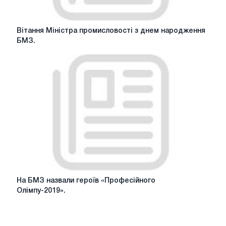
way
in
Europe
Вітання
Вітання Міністра промисловості з днем ​​народження
Міністра
БМЗ.
промисловості
з
днем
народження
БМЗ.
На
На БМЗ назвали героїв «Професійного
БМЗ
Олімпу-2019».
назвали
героїв
«Професійного