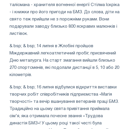
талісмана - хранителя вогненної енергії Стілма Іскріка
- і книжки про його пригоди на БМЗ. До слова, діти на
свято теж прийшли не з порожніми руками. Вони
подарували заводу близько 800 яскравих малюнків і
листівок.
& bsp; & bsp; 14 липня в Жлобіні пройшов
Міждержавний легкоатлетичний пробіг, присвячений
Дню металурга. На старт змагання вийшли близько
270 спортсменів, які подолали дистанції в 5, 10 або 20
кілометрів.
& bsp; & bsp; 16 липня відбулися відкриття виставки
творчих робіт співробітників підприємства «Магія
творчості» та вечір вшанування ветеранів праці БМЗ.
Традиційно на цьому свята привітання приймала
сім'я, яка отримала почесне звання «Трудова
династія БМЗ»! У цьому році такої честі була