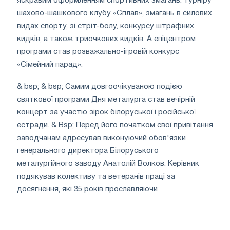
яскравим оформленням спортивних змагань: турніру
шахово-шашкового клубу «Сплав», змагань в силових
видах спорту, зі стріт-болу, конкурсу штрафних
кидків, а також триочкових кидків. А епіцентром
програми став розважально-ігровій конкурс
«Сімейний парад».
& bsp; & bsp; Самим довгоочікуваною подією
святкової програми Дня металурга став вечірній
концерт за участю зірок білоруської і російської
естради. & Bsp; Перед його початком свої привітання
заводчанам адресував виконуючий обов'язки
генерального директора Білоруського
металургійного заводу Анатолій Волков. Керівник
подякував колективу та ветеранів праці за
досягнення, які 35 років прославляючи