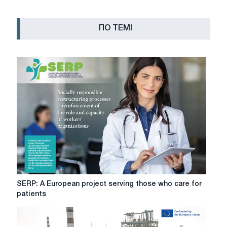
ПО ТЕМІ
SERP:
SERP: A European project serving those who care for
A
patients
European
project
serving