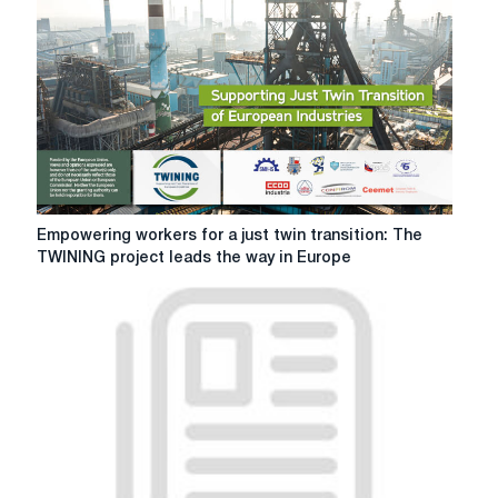
those
who
care
for
patients
Empowering
Empowering workers for a just twin transition: The
workers
TWINING project leads the way in Europe
for
a
just
twin
transition:
The
TWINING
project
leads
the