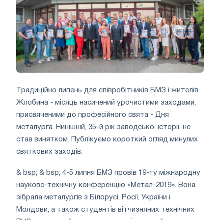
Традиційно липень для співробітників БМЗ і жителів
Жлобина - місяць насичений урочистими заходами,
присвяченими до професійного свята - Дня
металурга. Нинішній, 35-й рік заводської історії, не
став винятком. Публікуємо короткий огляд минулих
святкових заходів.
& bsp; & bsp; 4-5 липня БМЗ провів 19-ту міжнародну
науково-технічну конференцію «Метал-2019». Вона
зібрала металургів з Білорусі, Росії, України і
Молдови, а також студентів вітчизняних технічних