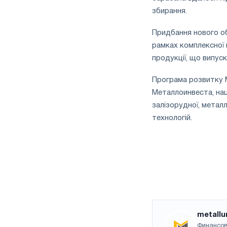
збирання.
Придбання нового о
рамках комплексної 
продукції, що випус
Програма розвитку М
Металлоинвеста, наці
залізорудної, металл
технологій.
metallu
Финансов