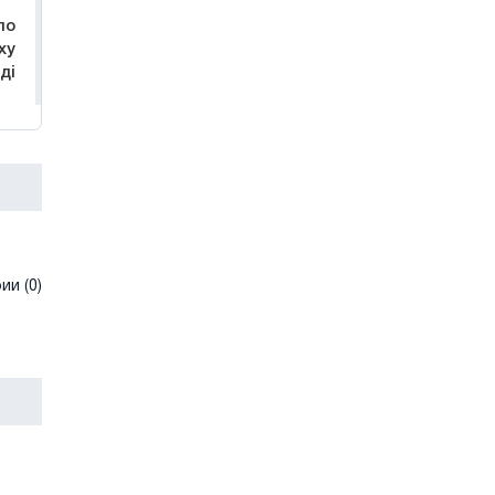
ло
ху
ді
и (0)