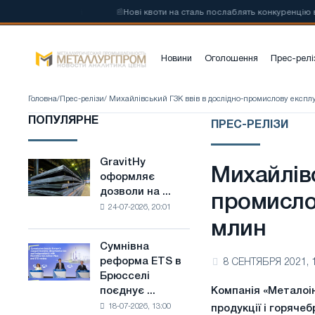
сталі на основі
📰
Нові квоти на сталь послаблять конкуренцію в Сп
Новини
Оголошення
Прес-релі
Головна
/
Прес-релізи
/ Михайлівський ГЗК ввів в дослідно-промислову експл
ПОПУЛЯРНЕ
ПРЕС-РЕЛІЗИ
GravitHy
GravitHy
Михайлівс
оформляє
оформляє
дозволи на ...
дозволи
промисло
24-07-2026, 20:01
на
млин
будівництво
заводу
Сумнівна
Сумнівна
з
реформа ETS в
8 СЕНТЯБРЯ 2021, 
реформа
виробництва
Брюсселі
ETS
низьковуглецевої
поєднує ...
Компанія «Металоін
в
сталі
18-07-2026, 13:00
продукції і горячеб
Брюсселі
на