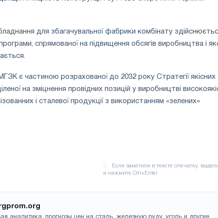
бладнання для збагачувальної фабрики комбінату здійснюєтьс
програми, спрямованої на підвищення обсягів виробництва і як
кається.
ГЗК є частиною розрахованої до 2032 року Стратегії якісних 
леної на зміцнення провідних позицій у виробництві високоякі
ізованних і сталевої продукції з використанням «зелених»
rgprom.org
ая аналитика, прогнозы цен на сталь, железную руду, уголь и другие