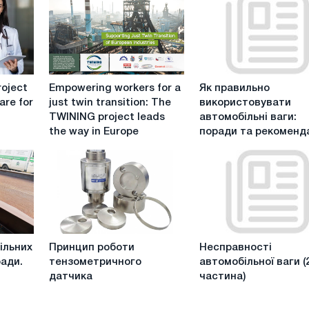
Empowering
Як
roject
Empowering workers for a
Як правильно
workers
правильно
are for
just twin transition: The
використовувати
for
використовувати
TWINING project leads
автомобільні ваги: ​​
a
автомобільні
the way in Europe
поради та рекоменда
just
ваги:
twin
transition:
поради
The
та
TWINING
рекомендації
project
leads
Принцип
Несправності
the
ільних
Принцип роботи
Несправності
роботи
автомобільної
way
ради.
тензометричного
автомобільної ваги (
тензометричного
ваги
in
датчика
частина)
датчика
(2
Europe
частина)