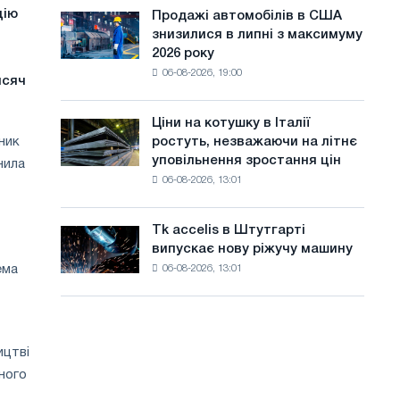
ЕДП:
а
Ярославля
цію
Продажі автомобілів в США
Продажі
PwC
знизилися в липні з максимуму
автомобілів
й
2026 року
в
т
06-08-2026, 19:00
США
исяч
знизилися
у
в
Ціни на котушку в Італії
Ціни
липні
ник
ростуть, незважаючи на літнє
на
з
уповільнення зростання цін
нила
котушку
максимуму
06-08-2026, 13:01
в
2026
Італії
року
ростуть,
Tk accelis в Штутгарті
Tk
незважаючи
випускає нову ріжучу машину
accelis
на
ема
06-08-2026, 13:01
в
літнє
Штутгарті
уповільнення
випускає
зростання
нову
цін
ріжучу
ицтві
машину
ного