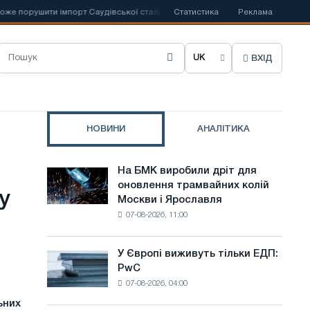
орушити імпорт Саудівської сталі
Статистика
📰
Іспанська Acerinox відзначає п
Реклама
ВХІД
О
б
р
НОВИНИ
АНАЛІТИКА
а
т
На БМК виробили дріт для
На
и
оновлення трамвайних колій
БМК
у
Москви і Ярославля
виробили
м
07-08-2026, 11:00
дріт
о
для
оновлення
в
У Європі виживуть тільки ЕДП:
У
трамвайних
PwC
Європі
у
колій
07-08-2026, 04:00
виживуть
Москви
с
тільки
ьних
і