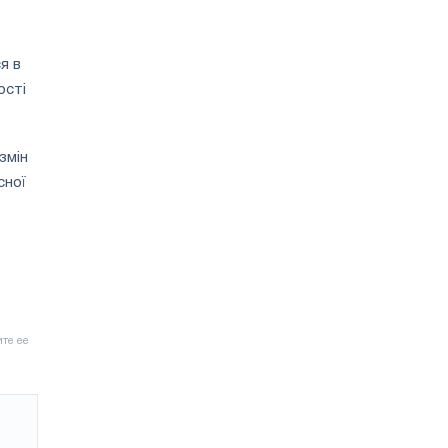
я в
ості
змін
сної