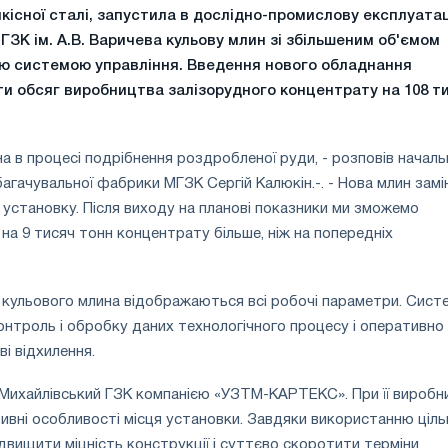
кісної сталі, запустила в дослідно-промислову експлуата
ГЗК ім. А.В. Варичева кульову млин зі збільшеним об'ємом
ою системою управління. Введення нового обладнання
ти обсяг виробництва залізорудного концентрату на 108 т
на в процесі подрібнення роздробленої руди, - розповів началь
багачувальної фабрики МГЗК Сергій Калюкін.-. - Нова млин замі
у установку. Після виходу на планові показники ми зможемо
 на 9 тисяч тонн концентрату більше, ніж на попередніх
 кульового млина відображаються всі робочі параметри. Сист
контроль і обробку даних технологічного процесу і оперативно
і відхилення.
а Михайлівський ГЗК компанією «УЗТМ-КАРТЕКС». При її виробн
ивні особливості місця установки. Завдяки використанню ціль
двищити міцність конструкції і суттєво скоротити терміни