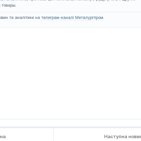
 товары.
овин та аналітики на
телеграм-каналі Металургпром
.
ина
Наступна нови