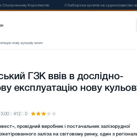
олученому Королівстві
📰
Заборона хуситів на судноплавство може п
зи
уатацію нову кульову млин
ький ГЗК ввів в дослідно-
ву експлуатацію нову кульов
13:00
412
0
вест», провідний виробник і постачальник залізорудної
рікетірованного заліза на світовому ринку, один з регіонал