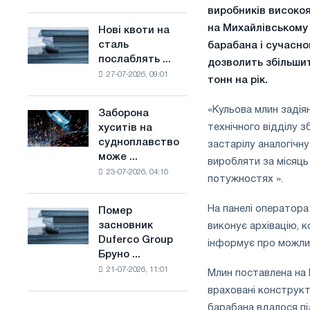
поєднує
виробників високоя
основі
галузеві
водню
на Михайлівському 
Нові квоти на
Нові
обмеження
у
сталь
барабана і сучасн
квоти
з
Франції
послаблять ...
на
дозволить збільши
амбіціями
27-07-2026, 09:01
сталь
тонн на рік.
по
послаблять
боротьбі
конкуренцію
«Кульова млин задія
зі
Заборона
Заборона
в
зміною
технічного відділу з
хуситів на
хуситів
Сполученому
клімату
судноплавство
застарілу аналогічн
на
Королівстві
може ...
судноплавство
виробляти за місяць
23-07-2026, 04:16
може
потужностях ».
порушити
імпорт
На панелі оператора
Помер
Помер
Саудівської
засновник
виконує архівацію, 
засновник
сталі
Duferco Group
Duferco
інформує про можлив
Бруно ...
Group
21-07-2026, 11:01
Бруно
Млин поставлена ​​н
Больфо
враховані конструкт
барабана вдалося пі