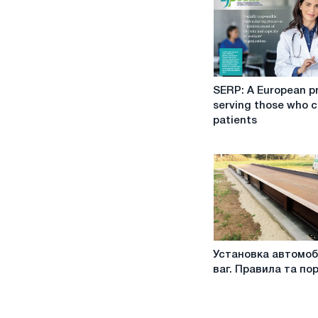
SERP:
SERP: A European p
A
serving those who c
European
patients
project
serving
those
who
care
for
patients
Установка
Установка автомоб
автомобільних
ваг. Правила та по
ваг.
Правила
та