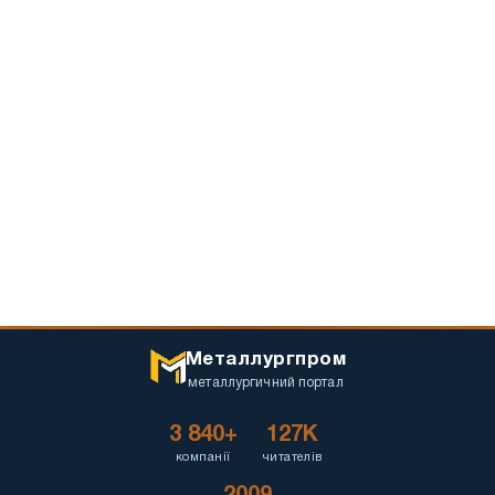
Металлургпром
металлургичний портал
3 840+
127K
компанії
читателів