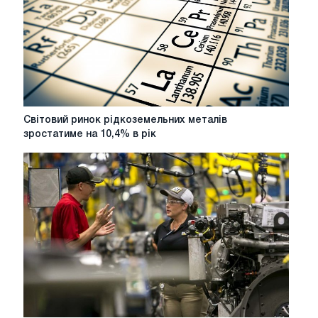
Світовий
Світовий ринок рідкоземельних металів
ринок
зростатиме на 10,4% в рік
рідкоземельних
металів
зростатиме
на
10,4%
в
рік