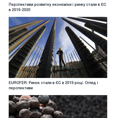
Перспективи
Перспективи розвитку економіки і ринку стали в ЄС
розвитку
в 2019-2020
економіки
і
ринку
стали
в
ЄС
в
2019-
2020
EUROFER:
EUROFER: Ринок стали в ЄС в 2019 році. Огляд і
Ринок
перспективи
стали
в
ЄС
в
2019