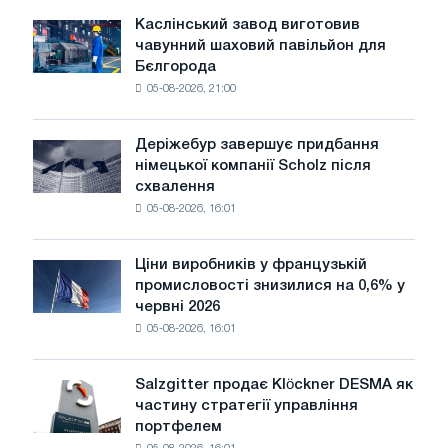
чутливими
Каслінський завод виготовив
Каслінський
до
чавунний шаховий павільйон для
завод
потрясінь:
Бєлгорода
виготовив
Glencore
05-08-2026, 21:00
чавунний
шаховий
павільйон
Деріжебур завершує придбання
Деріжебур
для
німецької компанії Scholz після
завершує
Бєлгорода
схвалення
придбання
05-08-2026, 16:01
німецької
компанії
Scholz
Ціни виробників у французькій
Ціни
після
промисловості знизилися на 0,6% у
виробників
схвалення
червні 2026
у
Європейської
05-08-2026, 16:01
французькій
комісії
промисловості
знизилися
Salzgitter продає Klöckner DESMA як
Salzgitter
на
частину стратегії управління
продає
0,6%
портфелем
Klöckner
у