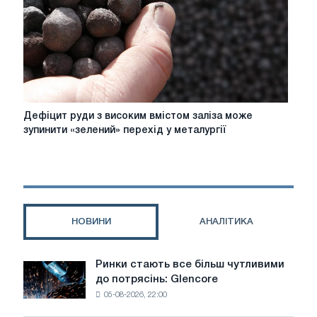
році.
Огляд
і
перспективи
Дефіцит
Дефіцит руди з високим вмістом заліза може
руди
зупинити «зелений» перехід у металургії
з
високим
вмістом
заліза
може
зупинити
НОВИНИ
АНАЛІТИКА
«зелений»
перехід
у
Ринки стають все більш чутливими
Ринки
металургії
до потрясінь: Glencore
стають
05-08-2026, 22:00
все
більш