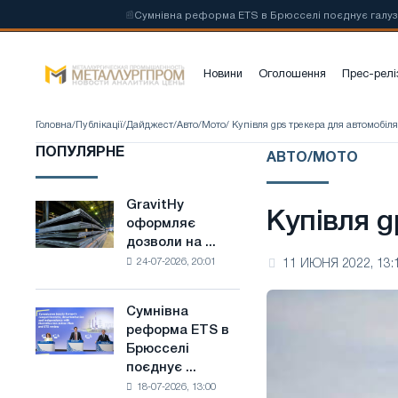
і на основі
📰
Сумнівна реформа ETS в Брюсселі поєднує галузеві об
Новини
Оголошення
Прес-релі
Головна
/
Публікації
/
Дайджест
/
Авто/Мото
/ Купівля gps трекера для автомобіля
ПОПУЛЯРНЕ
АВТО/МОТО
GravitHy
GravitHy
Купівля 
оформляє
оформляє
дозволи на ...
дозволи
24-07-2026, 20:01
11 ИЮНЯ 2022, 13:
на
будівництво
заводу
Сумнівна
Сумнівна
з
реформа ETS в
реформа
виробництва
Брюсселі
ETS
низьковуглецевої
поєднує ...
в
сталі
18-07-2026, 13:00
Брюсселі
на