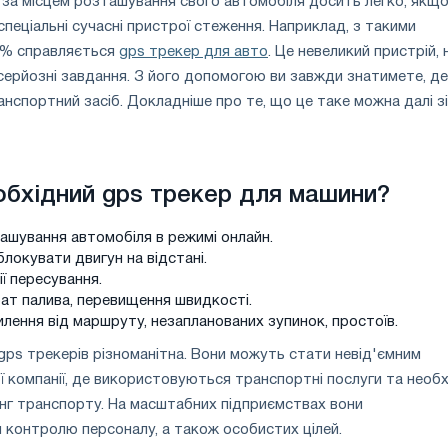
 за місцем розташування свого автомобіля досить легко, якщ
пеціальні сучасні пристрої стеження. Наприклад, з такими
00% справляється
gps трекер для авто
. Це невеликий пристрій, 
ерйозні завдання. З його допомогою ви завжди знатимете, де
нспортний засіб. Докладніше про те, що це таке можна далі зі
обхідний gps трекер для машини?
ашування автомобіля в режимі онлайн.
локувати двигун на відстані.
ії пересування.
ат палива, перевищення швидкості.
илення від маршруту, незапланованих зупинок, простоїв.
gps трекерів різноманітна. Вони можуть стати невід'ємним
 компанії, де використовуються транспортні послуги та необ
нг транспорту. На масштабних підприємствах вони
контролю персоналу, а також особистих цілей.