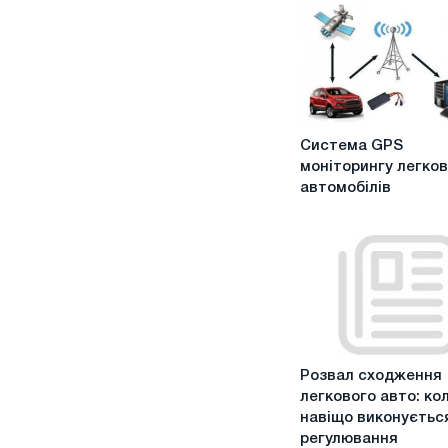
Система
Система GPS
GPS
моніторингу легко
моніторингу
автомобілів
легкових
автомобілів
Розвал
Розвал сходження
сходження
легкового авто: кол
легкового
навіщо виконуєтьс
авто:
регулювання