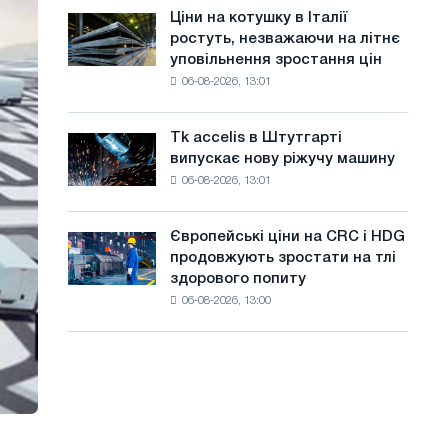
в
а
Ціни на котушку в Італії
Ціни
липні
ростуть, незважаючи на літнє
на
й
з
уповільнення зростання цін
котушку
максимуму
т
06-08-2026, 13:01
в
2026
Італії
у
року
ростуть,
Tk accelis в Штутгарті
Tk
незважаючи
випускає нову ріжучу машину
accelis
на
06-08-2026, 13:01
в
літнє
Штутгарті
уповільнення
випускає
зростання
Європейські ціни на CRC і HDG
Європейські
нову
цін
продовжують зростати на тлі
ціни
ріжучу
здорового попиту
на
машину
06-08-2026, 13:00
CRC
і
HDG
продовжують
зростати
на
тлі