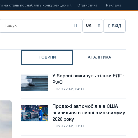
а сталь послаблять конкуренцію в Сполученому Королівстві
Статистика
Реклама
📰
Забор
ВХІД
О
б
р
НОВИНИ
АНАЛІТИКА
а
т
У Європі виживуть тільки ЕДП:
У
и
PwC
Європі
07-08-2026, 04:00
виживуть
м
тільки
о
ЕДП:
Продажі автомобілів в США
Продажі
PwC
в
знизилися в липні з максимуму
автомобілів
2026 року
в
у
06-08-2026, 19:00
США
с
знизилися