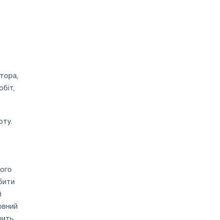
тора,
біт,
рту.
ного
обити
й
овний
вить