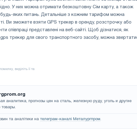
овідно. У них можна отримати безкоштовну Сім карту, а також
з будь-яких питань. Детальніше з кожним тарифом можна
ті. Ви зможете взяти GPS трекер в оренду, розстрочку або
нти співпраці представлені на веб-сайті. Щоб дізнатися, як
 gps трекер для свого транспортного засобу, можна звертати
rgprom.org
ая аналитика, прогнозы цен на сталь, железную руду, уголь и другие
 товары.
овин та аналітики на
телеграм-каналі Металургпром
.