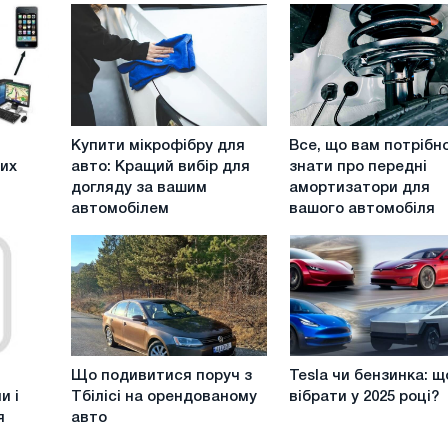
Купити
Все,
Купити мікрофібру для
Все, що вам потрібн
мікрофібру
що
вих
авто: Кращий вибір для
знати про передні
для
вам
догляду за вашим
амортизатори для
авто:
потрібно
автомобілем
вашого автомобіля
Кращий
знати
вибір
про
для
передні
догляду
амортизатори
за
для
вашим
вашого
автомобілем
автомобіля
Що
Tesla
Що подивитися поруч з
Tesla чи бензинка: щ
подивитися
чи
и і
Тбілісі на орендованому
вібрати у 2025 році?
поруч
бензинка:
я
авто
з
що