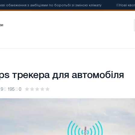
меження з амбіціями по боротьбі зі зміною клімату
📰
Нові квоти н
зи
gps трекера для автомобіля
19
195
0