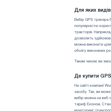
Для яких виді
Вибір GPS трекера б
популярністю корист
тракторів. Наприкла
дозволить здійснюв
можна виконати ціли
обсягу виконаних ро
Таким чином, ви змо
Де купити GPS
На сайті компанії W
засобу. Так, ви мож
вибір можна на веб-
тариф Економ, Стан
моніторинг транспор