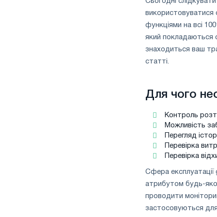
Сьогодні слідкувати
використовуватися с
функціями на всі 1
який покладаються с
знаходиться ваш тра
статті.
Для чого не
Контроль розт
Можливість заб
Перегляд істор
Перевірка витр
Перевірка відх
Сфера експлуатації 
атрибутом будь-якої
проводити монітори
застосовуються для 