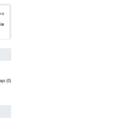
на
ів
рі (0)