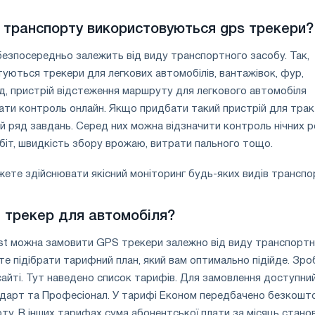
в транспорту використовуються gps трекери?
езпосередньо залежить від виду транспортного засобу. Так,
уються трекери для легкових автомобілів, вантажівок, фур,
д, пристрій відстеження маршруту для легкового автомобіля
ати контроль онлайн. Якщо придбати такий пристрій для трак
й ряд завдань. Серед них можна відзначити контроль нічних ро
біт, швидкість збору врожаю, витрати пального тощо.
жете здійснювати якісний моніторинг будь-яких видів транспо
 трекер для автомобіля?
ust можна замовити GPS трекери залежно від виду транспорт
ете підібрати тарифний план, який вам оптимально підійде. Зр
сайті. Тут наведено список тарифів. Для замовлення доступни
дарт та Професіонал. У тарифі Економ передбачено безкошт
ту. В інших тарифах сума абонентської плати за місяць стано