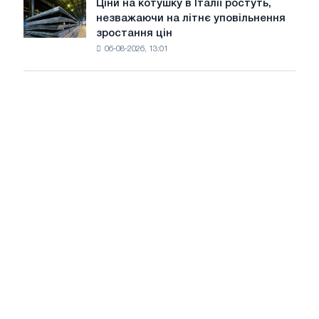
Ціни на котушку в Італії ростуть,
Ціни
липні
незважаючи на літнє уповільнення
на
з
зростання цін
котушку
максимуму
06-08-2026, 13:01
в
2026
Італії
року
ростуть,
незважаючи
на
літнє
уповільнення
зростання
цін