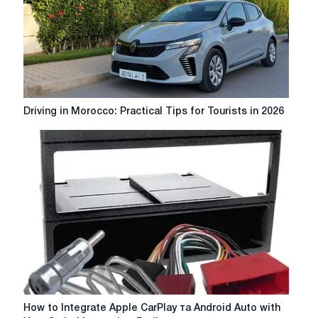
Юр
Кеї
Ісуес
Driving
Driving in Morocco: Practical Tips for Tourists in 2026
in
Morocco:
Practical
Tips
for
Tourists
in
2026
How
How to Integrate Apple CarPlay та Android Auto with
to