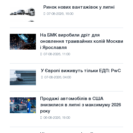
Ринок нових вантажівок у липні
Ринок
07-08-2026, 16:00
нових
вантажівок
у
липні
На БМК виробили дріт для
На
оновлення трамвайних колій Москви
БМК
і Ярославля
виробили
07-08-2026, 11:00
дріт
для
оновлення
У Європі виживуть тільки ЕДП: PwC
У
трамвайних
07-08-2026, 04:00
Європі
колій
виживуть
Москви
тільки
і
ЕДП:
Продажі автомобілів в США
Ярославля
Продажі
PwC
знизилися в липні з максимуму 2026
автомобілів
року
в
06-08-2026, 19:00
США
знизилися
в