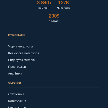
3 840+
127K
компанії
читателів
2009
в отразі
ПУБЛІКАЦІЇ
Чорна металургія
Кольорова металургія
Видобуток металів
Прес-релізи
Аналітика
СЕРВІСИ
Статистика
Котирування
Калькулятор