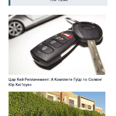
ПО ТЕМІ
Цар
Цар Кей Реплачемент: А Комплете Гуїді то Солвінг
Кей
Юр Кеї Ісуес
Реплачемент:
А
Комплете
Гуїді
то
Солвінг