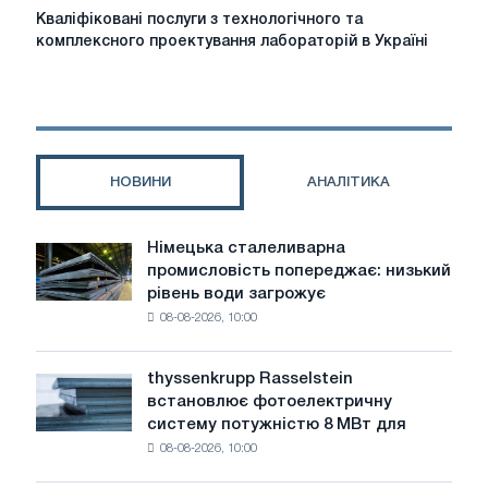
Кваліфіковані
Кваліфіковані послуги з технологічного та
послуги
комплексного проектування лабораторій в Україні
з
технологічного
та
комплексного
проектування
лабораторій
НОВИНИ
АНАЛІТИКА
в
Україні
Німецька сталеливарна
Німецька
промисловість попереджає: низький
сталеливарна
рівень води загрожує
промисловість
08-08-2026, 10:00
попереджає:
низький
рівень
thyssenkrupp Rasselstein
thyssenkrupp
води
встановлює фотоелектричну
Rasselstein
загрожує
систему потужністю 8 МВт для
встановлює
безпеці
08-08-2026, 10:00
фотоелектричну
поставок
систему