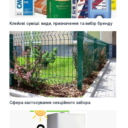
Клейові
Клейові суміші: види, призначення та вибір бренду
суміші:
види,
призначення
та
вибір
бренду
Сфера
Сфера застосування секційного забора
застосування
секційного
забора