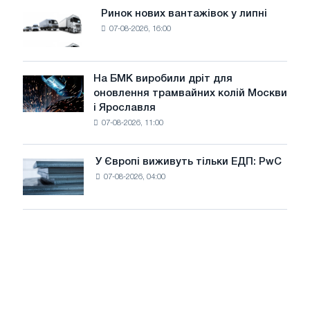
потужністю
Ринок нових вантажівок у липні
Ринок
8
07-08-2026, 16:00
нових
МВт
вантажівок
для
у
досягнення
липні
На БМК виробили дріт для
цілей
На
оновлення трамвайних колій Москви
декарбонізації
БМК
і Ярославля
виробили
07-08-2026, 11:00
дріт
для
оновлення
У Європі виживуть тільки ЕДП: PwC
У
трамвайних
07-08-2026, 04:00
Європі
колій
виживуть
Москви
тільки
і
ЕДП:
Ярославля
PwC