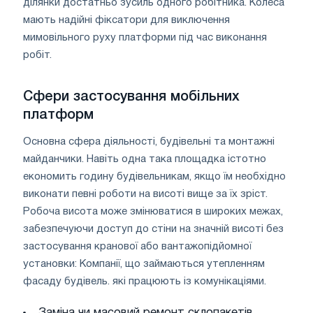
ділянки достатньо зусиль одного робітника. Колеса
мають надійні фіксатори для виключення
мимовільного руху платформи під час виконання
робіт.
Сфери застосування мобільних
платформ
Основна сфера діяльності, будівельні та монтажні
майданчики. Навіть одна така площадка істотно
економить годину будівельникам, якщо їм необхідно
виконати певні роботи на висоті вище за їх зріст.
Робоча висота може змінюватися в широких межах,
забезпечуючи доступ до стіни на значній висоті без
застосування кранової або вантажопідйомної
установки: Компанії, що займаються утепленням
фасаду будівель. які працюють із комунікаціями.
Заміна чи масовий ремонт склопакетів,