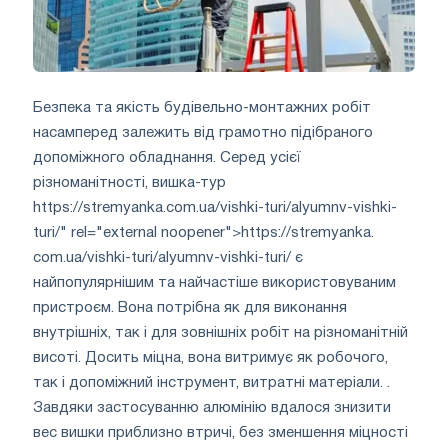
Безпека та якість будівельно-монтажних робіт
насамперед залежить від грамотно підібраного
допоміжного обладнання. Серед усієї
різноманітності, вишка-тур
https://stremyanka.com.ua/vishki-turi/alyumnv-vishki-
turi/" rel="external noopener">https://stremyanka.
com.ua/vishki-turi/alyumnv-vishki-turi/ є
найпопулярнішим та найчастіше використовуваним
пристроєм. Вона потрібна як для виконання
внутрішніх, так і для зовнішніх робіт на різноманітній
висоті. Досить міцна, вона витримує як робочого,
так і допоміжний інструмент, витратні матеріали. .
Завдяки застосуванню алюмінію вдалося знизити
вес вишки приблизно втричі, без зменшення міцності