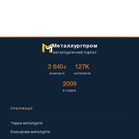
Металлургпром
металлургичний портал
3 840+
127K
компанії
читателів
2009
в отразі
ПУБЛІКАЦІЇ
Чорна металургія
Кольорова металургія