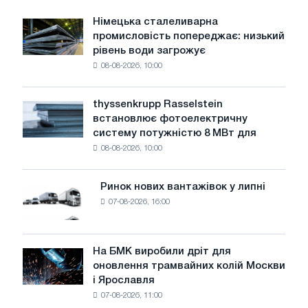
Німецька сталеливарна
Німецька
промисловість попереджає: низький
сталеливарна
рівень води загрожує
промисловість
08-08-2026, 10:00
попереджає:
низький
рівень
thyssenkrupp Rasselstein
thyssenkrupp
води
встановлює фотоелектричну
Rasselstein
загрожує
систему потужністю 8 МВт для
встановлює
безпеці
08-08-2026, 10:00
фотоелектричну
поставок
систему
потужністю
Ринок нових вантажівок у липні
Ринок
8
07-08-2026, 16:00
нових
МВт
вантажівок
для
у
досягнення
липні
На БМК виробили дріт для
цілей
На
оновлення трамвайних колій Москви
декарбонізації
БМК
і Ярославля
виробили
07-08-2026, 11:00
дріт