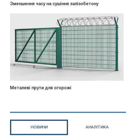
Зменшення
Зменшення часу на сушіння залізобетону
часу
на
сушіння
залізобетону
Металеві
Металеві прути для огорожі
прути
для
огорожі
НОВИНИ
АНАЛІТИКА