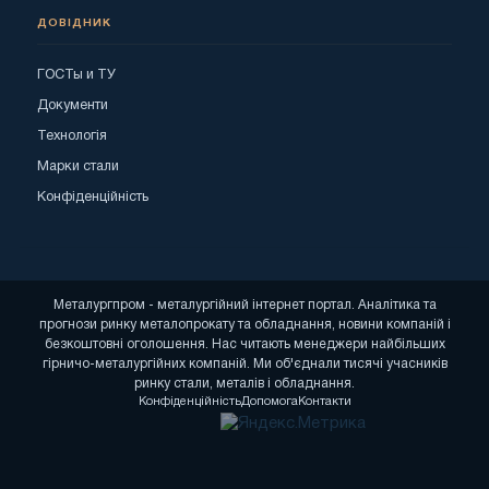
ДОВІДНИК
ГОСТы и ТУ
Документи
Технологія
Марки стали
Конфіденційність
Металургпром - металургійний інтернет портал. Аналітика та
прогнози ринку металопрокату та обладнання, новини компаній і
безкоштовні оголошення. Нас читають менеджери найбільших
гірничо-металургійних компаній. Ми об'єднали тисячі учасників
ринку стали, металів і обладнання.
Конфіденційність
Допомога
Контакти