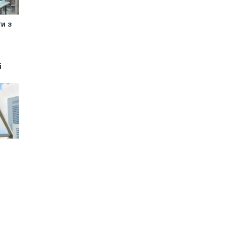
и з
і