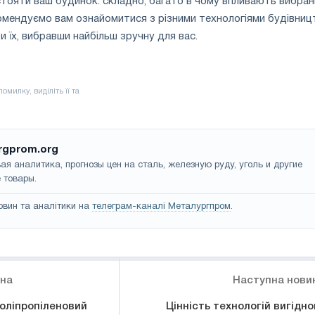
 стояти ваш будинок. складно, багато в чому впливають вибран
омендуємо вам ознайомитися з різними технологіями будівниц
и їх, вибравши найбільш зручну для вас.
rgprom.org
ая аналитика, прогнозы цен на сталь, железную руду, уголь и другие
 товары.
овин та аналітики на
телеграм-каналі Металургпром
.
ина
Наступна нови
оліпропіленовий
Цінність технологій вигідно