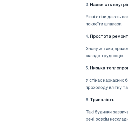
3.
Наявність внутрі
Рівні стіни дають в
поклеїти шпалери.
4.
Простота ремон
Знову ж таки, врахо
складе труднощів.
5.
Низька теплопров
У стінах каркасних 
прохолоду влітку та
6.
Тривалість
Такі будинки зазвича
речі, зовсім нескладн