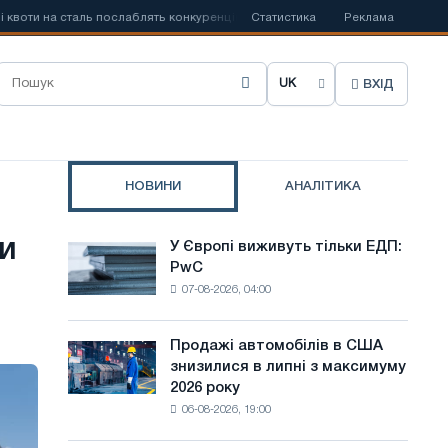
а сталь послаблять конкуренцію в Сполученому Королівстві
Статистика
Реклама
📰
Забор
ВХІД
О
б
р
НОВИНИ
АНАЛІТИКА
а
т
ки
У Європі виживуть тільки ЕДП:
У
и
PwC
Європі
07-08-2026, 04:00
виживуть
м
тільки
о
ЕДП:
Продажі автомобілів в США
Продажі
PwC
в
знизилися в липні з максимуму
автомобілів
2026 року
в
у
06-08-2026, 19:00
США
с
знизилися