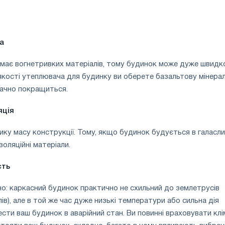
а
емає вогнетривких матеріалів, тому будинок може дуже швидк
 якості утеплювача для будинку ви оберете базальтову мінера
начно покращиться.
яція
ику масу конструкції. Тому, якщо будинок будується в галасл
золяційні матеріали.
сть
но: каркасний будинок практично не схильний до землетрусів
ів), але в той же час дуже низькі температури або сильна дія
сти ваш будинок в аварійний стан. Ви повинні враховувати клі