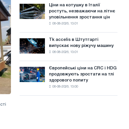
в
а
Ціни на котушку в Італії
Ціни
липні
ростуть, незважаючи на літнє
на
й
з
уповільнення зростання цін
котушку
максимуму
т
06-08-2026, 13:01
в
2026
Італії
у
року
ростуть,
Tk accelis в Штутгарті
Tk
незважаючи
випускає нову ріжучу машину
accelis
на
06-08-2026, 13:01
в
літнє
Штутгарті
уповільнення
випускає
зростання
Європейські ціни на CRC і HDG
Європейські
нову
цін
продовжують зростати на тлі
ціни
ріжучу
здорового попиту
на
машину
06-08-2026, 13:00
CRC
і
HDG
сті
продовжують
зростати
на
тлі