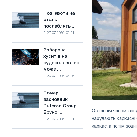
поєднує
основі
галузеві
водню
Нові квоти на
Нові
обмеження
у
сталь
квоти
з
Франції
послаблять ...
на
амбіціями
27-07-2026, 09:01
сталь
по
послаблять
боротьбі
конкуренцію
зі
Заборона
Заборона
в
зміною
хуситів на
хуситів
Сполученому
клімату
судноплавство
на
Королівстві
може ...
судноплавство
23-07-2026, 04:16
може
порушити
імпорт
Помер
Помер
Саудівської
засновник
засновник
сталі
Duferco Group
Duferco
Останнім часом, завд
Бруно ...
Group
набувають каркасні 
21-07-2026, 11:01
Бруно
каркас, а потім зов
Больфо