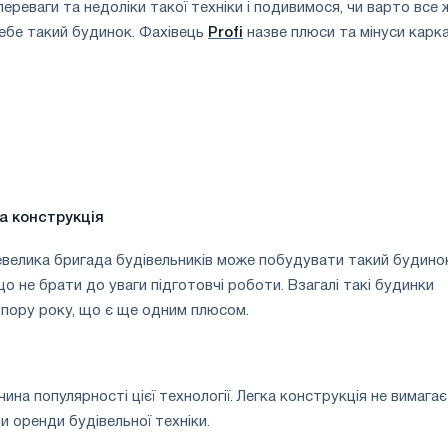
ереваги та недоліки такої техніки і подивимося, чи варто все 
ебе такий будинок. Фахівець
Profi
назве плюси та мінуси карк
а конструкція
евелика бригада будівельників може побудувати такий будино
о не брати до уваги підготовчі роботи. Взагалі такі будинки
пору року, що є ще одним плюсом.
ина популярності цієї технології. Легка конструкція не вимагає
и оренди будівельної техніки.