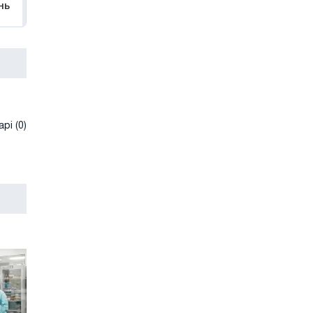
нь
рі (0)