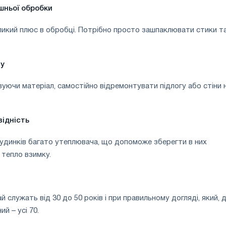
шньої обробки
еликий плюс в обробці. Потрібно просто зашпаклювати стики т
ту
вуючи матеріал, самостійно відремонтувати підлогу або стіни 
ідність
будинків багато утеплювача, що допоможе зберегти в них
 тепло взимку.
й служать від 30 до 50 років і при правильному догляді, який, 
ий – усі 70.