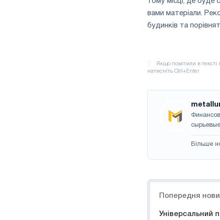
тому місці, де буде
вами матеріали. Рек
будинків та порівнят
metallu
Финансов
сырьевые
Більше н
Навігація
Попередня нов
Універсальний п