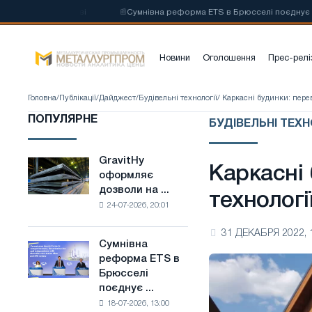
і на основі
📰
Сумнівна реформа ETS в Брюсселі поєднує галузеві о
Новини
Оголошення
Прес-релі
Головна
/
Публікації
/
Дайджест
/
Будівельні технології
/ Каркасні будинки: перев
ПОПУЛЯРНЕ
БУДІВЕЛЬНІ ТЕХН
GravitHy
GravitHy
Каркасні 
оформляє
оформляє
дозволи на ...
дозволи
технологі
24-07-2026, 20:01
на
будівництво
31 ДЕКАБРЯ 2022, 
заводу
Сумнівна
Сумнівна
з
реформа ETS в
реформа
виробництва
Брюсселі
ETS
низьковуглецевої
поєднує ...
в
сталі
18-07-2026, 13:00
Брюсселі
на