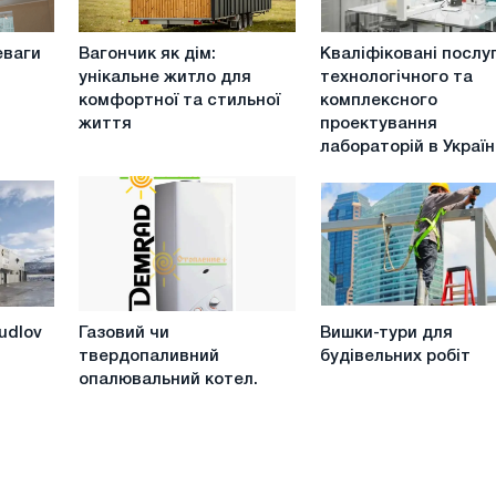
Вагончик
Кваліфіковані
еваги
Вагончик як дім:
Кваліфіковані послуг
як
послуги
унікальне житло для
технологічного та
дім:
з
комфортної та стильної
комплексного
унікальне
технологічного
життя
проектування
житло
та
лабораторій в Україн
для
комплексного
комфортної
проектування
та
лабораторій
стильної
в
життя
Україні
Газовий
Вишки-
udlov
Газовий чи
Вишки-тури для
чи
тури
твердопаливний
будівельних робіт
твердопаливний
для
опалювальний котел.
опалювальний
будівельних
котел.
робіт