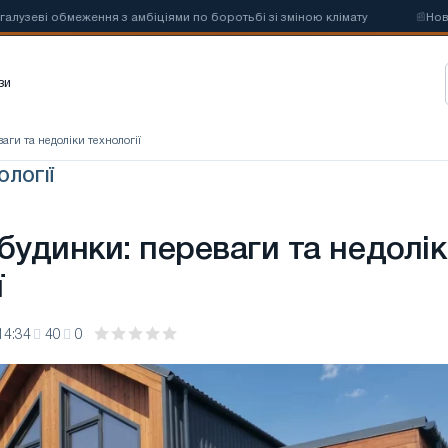
бмеження з амбіціями по боротьбі зі зміною клімату
📰
Нові квоти н
зи
аги та недоліки технології
ОЛОГІЇ
будинки: переваги та недолі
ї
14:34
40
0