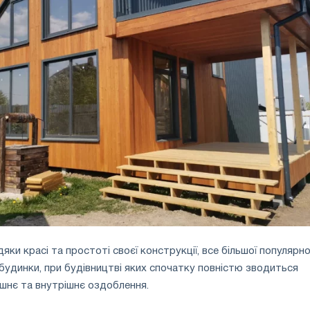
яки красі та простоті своєї конструкції, все більшої популярно
будинки, при будівництві яких спочатку повністю зводиться
нішнє та внутрішнє оздоблення.