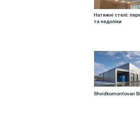
Натяжні
Натяжні стелі: пер
стелі:
та недоліки
переваги
та
недоліки
Shvidkomontovan
Shvidkomontovan B
Budlov