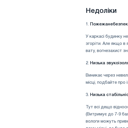
Недоліки
1.
Пожежанебезпек
У каркасі будинку н
згоріти. Але якщо в
вату, вогнезахист з
2.
Низька звукоізол
Виникає через невел
місці, подбайте про і
3.
Низька стабільні
Тут всі дещо віднос
(Витримує до 7-9 бал
вологи можуть приве